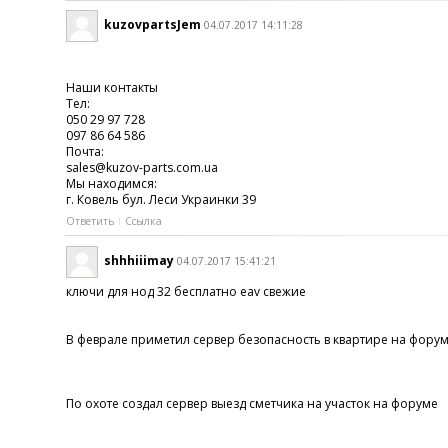
kuzovpartsJem
04.07.2017 14:11:28
Наши контакты
Тел:
050 29 97 728
097 86 64 586
Почта:
sales@kuzov-parts.com.ua
Мы находимся:
г. Ковель бул. Леси Украинки 39
Ответить
Ссылка
shhhiiimay
04.07.2017 15:41:21
ключи для нод 32 бесплатно eav свежие
В феврале приметил сервер безопасность в квартире на фору
По охоте создал сервер выезд сметчика на участок на форуме