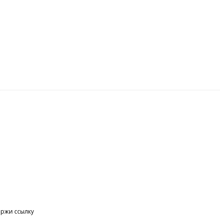
е
ержи ссылку