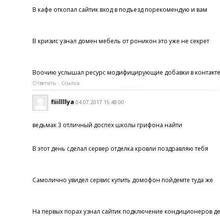
В кафе откопал сайтик вход в подъезд порекомендую и вам
В кризис узнал домен мебель от роникон это уже не секрет
Воочию услышал ресурс модифицирующие добавки в контакт
Ответить
Ссылка
fiiillllya
04.07.2017 15:48:00
ведьмак 3 отличный доспех школы грифона найти
В этот день сделал сервер отделка кровли поздравляю тебя
Самолично увидел сервис купить домофон пойдемте туда же
На первых порах узнал сайтик подключение кондиционеров д