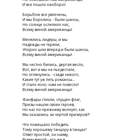
И все пошло наоборот.
Борьбою все увлечены,
И мы боролись - были шансы,
Но солнце ослепило нас,
Всему виной американцы!
Менялись лидеры, и мы
Надежды не теряли,
Упорно шли вперед и были шансы,
Всему виной американцы!
Мы честно бились, дергая весло,
Вот, вот и мы на пьедестале,
Но оглянулись - сзади никого,
Какие тут уж петь романсы...
И стало ясно: нам не повесло!
Всему виной американцы!
Фанфары стихли, спущен флаг,
Призы нашли своих героев,
Но нас по-прежнему волнует, как
Мы оказались за чертой призеров?!
Что помешало победить
Тому хорошему танцору в танцах?
Ответ простой, он наяву,
Всему виной - его же я....