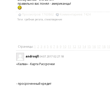
правильно вас понял - американцы!
Просмотров:
1763862
Комментариев:
7424
Теги:
гребная регата
,
стихотворение
Страницы:
1
2
3
4
5
6
7
8
9
10
11
12
13
14
15
16
17
18
1
androqll
04.07.2017 02:27:18
«Халва» - Карта Рассрочки
- просроченный кредит