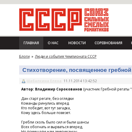
ГЛАВНАЯ
О НАС
НОВОСТИ
СОРЕВНОВАНИЯ
Блоги
»
Люди и события Чемпионата СССР
Стихотворение, посвященное гребной 
Шабалкина Елена
11.11.2014 13:42:52
Автор: Владимир Сорокованов
(участник Гребной регаты "
Дан старт регате, без оглядки
Команды ринулись вперед.
Кто победит, вот тут загадка,
Кому здесь больше повезет.
Гребли сколь было сил и были шансы
Всех обогнать и вырваться вперед,
Но помешали нам американцы,