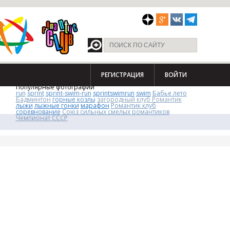
РЕГИСТРАЦИЯ
ВОЙТИ
Популярные фотографии
run
sprint
sprint-swim-run
sprintswimrun
swim
Бабье лето
Бадминтон
горные козлы
загородный клуб Романтик
лыжи
лыжные гонки
марафон
Романтик клуб
соревнование
Союз сильных смелых романтиков
Чемпионат СССР