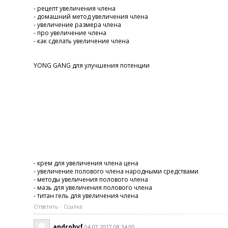
- рецепт увеличения члена
- домашний метод увеличения члена
- увеличение размера члена
- про увеличение члена
- как сделать увеличение члена
YONG GANG для улучшения потенции
- крем для увеличения члена цена
- увеличение полового члена народными средствами
- методы увеличения полового члена
- мазь для увеличения полового члена
- титан гель для увеличения члена
Ответить
Ссылка
androbvf
04.07.2017 08:34:00