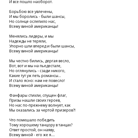
И все пошло наоборот.
Борьбою все увлечены,
И мы боролись - были шансы,
Но солнце ослепило нас,
Всему виной американцы!
Менялись лидеры, и мы
Надежды не теряли,
Упорно шли вперед и были шансы,
Всему виной американцы!
Мы честно бились, дергая весло,
Вот, вот и мы на пьедестале,
Но оглянулись - сзади никого,
Какие тут уж петь романсы...
И стало ясно: нам не повесло!
Всему виной американцы!
Фанфары стихли, спущен флаг,
Призы нашли своих героев,
Но нас по-прежнему волнует, как
Мы оказались за чертой призеров?!
Что помешало победить
Тому хорошему танцору в танцах?
Ответ простой, он наяву,
Всему виной - его же я....