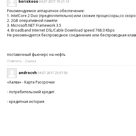
boriskooo
04.07.2017 19:21:13
Рекомендуемое аппаратное обеспечение:
1. IntelCore 2 Duo (предпочтительно) или схожие процессоры,со скор
2. 2GB оперативной памяти
3. Microsoft.NET Framework 3.5
4. Broadband Internet DSL/Cable Download speed 768.0 Kbps
Не рекомендуется беспроводное соединение или беспроводная клав
поставочный фьючерс на нефть
Ответить
Ссылка
androcvh
04.07.2017 23:57:50
«Халва» - Карта Рассрочки
- потребительский кредит
- кредитная история