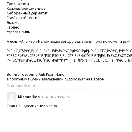
Трихофитии
Кожный лейшманиоз
Себорейный дерматит
Грибковый сепсис
Экзема
Герпес
Угревая сыпь
А если «Anti Psori Nano» помогает другим, значит, она поможет и вам!
РќРµ С‚СЂРёС‚Рµ С‚РµР»Рѕ РїРѕР»РѕС‚РµРЅС†РµРј. РќРµ СЃС‚РѕРёС‚ Р·Р°
Р°РЅС‚РёРѕРєСЃРёРґР°РЅС‚РЅС‹РјРё СЃРІРѕР№СЃС‚РІР°РјРё, РєРѕС‚РѕСЂС‹
Р»РµС‡РµРЅРёСЏ РїСЃРѕСЂРёР°Р·Р° РјРѕР¶РЅРѕ РїРµСЂРµС…РѕРґРёС‚СЊ Рє
Вот что говорят о Anti Psori Nano
в программе Елены Малышевой "Здоровье" на Первом:
Ответить
Ссылка
Michaelkep
06.07.2017 15:42:26
Titan Gel - увеличение члена