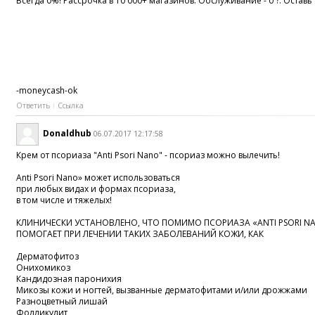
Всегда 0%! Рассрочка в 10 000+ магазинов. Обслуживание - 0 ?. Оставь
-moneycash-ok
Ответить
Ссылка
Donaldhub
06.07.2017 12:17:58
Крем от псориаза "Anti Psori Nano" - псориаз можно вылечить!
Anti Psori Nano» может использоваться
при любых видах и формах псориаза,
в том числе и тяжелых!
КЛИНИЧЕСКИ УСТАНОВЛЕНО, ЧТО ПОМИМО ПСОРИАЗА «ANTI PSORI N
ПОМОГАЕТ ПРИ ЛЕЧЕНИИ ТАКИХ ЗАБОЛЕВАНИЙ КОЖИ, КАК
Дерматофитоз
Онихомикоз
Кандидозная паронихия
Микозы кожи и ногтей, вызванные дерматофитами и/или дрожжами
Разноцветный лишай
Фолликулит