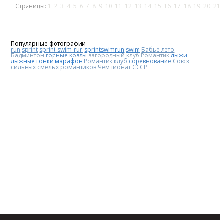
Страницы:
1
2
3
4
5
6
7
8
9
10
11
12
13
14
15
16
17
18
19
20
21
Популярные фотографии
run
sprint
sprint-swim-run
sprintswimrun
swim
Бабье лето
Бадминтон
горные козлы
загородный клуб Романтик
лыжи
лыжные гонки
марафон
Романтик клуб
соревнование
Союз
сильных смелых романтиков
Чемпионат СССР