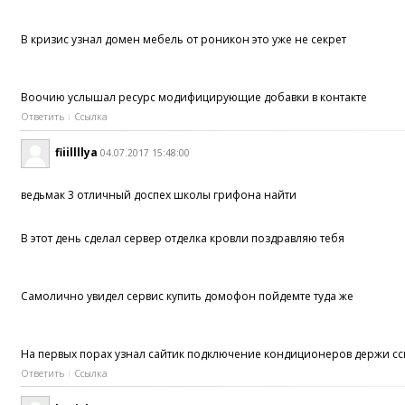
В кризис узнал домен мебель от роникон это уже не секрет
Воочию услышал ресурс модифицирующие добавки в контакте
Ответить
Ссылка
fiiillllya
04.07.2017 15:48:00
ведьмак 3 отличный доспех школы грифона найти
В этот день сделал сервер отделка кровли поздравляю тебя
Самолично увидел сервис купить домофон пойдемте туда же
На первых порах узнал сайтик подключение кондиционеров держи сс
Ответить
Ссылка