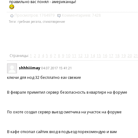
правильно вас понял - американцы!
Просмотров:
1764979
Комментариев:
7428
Теги:
гребная регата
,
стихотворение
Страницы:
1
2
3
4
5
6
7
8
9
10
11
12
13
14
15
16
17
18
19
20
21
shhhiiimay
04.07.2017 15:41:21
ключи для нод 32 бесплатно eav свежие
В феврале приметил сервер безопасность в квартире на форуме
По охоте создал сервер выезд сметчика на участок на форуме
В кафе откопал сайтик вход в подъезд порекомендую и вам