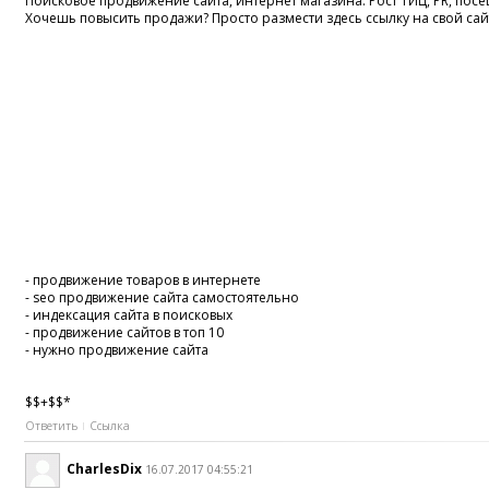
Поисковое продвижение сайта, интернет магазина. Рост ТИЦ, PR, пос
Хочешь повысить продажи? Просто размести здесь ссылку на свой сай
- продвижение товаров в интернете
- seo продвижение сайта самостоятельно
- индексация сайта в поисковых
- продвижение сайтов в топ 10
- нужно продвижение сайта
$$+$$*
Ответить
Ссылка
CharlesDix
16.07.2017 04:55:21