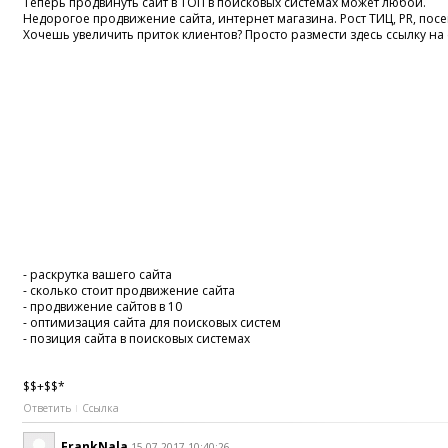
Теперь продвинуть сайт в ТОП в поисковых системах может любой.
Недорогое продвижение сайта, интернет магазина. Рост ТИЦ, PR, по
Хочешь увеличить приток клиентов? Просто размести здесь ссылку на 
- раскрутка вашего сайта
- сколько стоит продвижение сайта
- продвижение сайтов в 10
- оптимизация сайта для поисковых систем
- позиция сайта в поисковых системах
$$+$$*
Ответить
Ссылка
FrankNala
15.07.2017 10:40:26