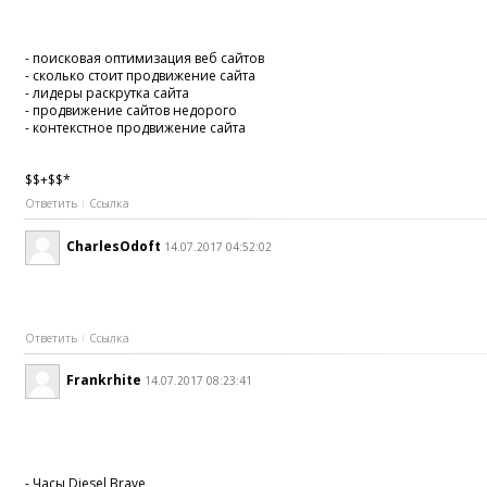
- поисковая оптимизация веб сайтов
- сколько стоит продвижение сайта
- лидеры раскрутка сайта
- продвижение сайтов недорого
- контекстное продвижение сайта
$$+$$*
Ответить
Ссылка
CharlesOdoft
14.07.2017 04:52:02
Ответить
Ссылка
Frankrhite
14.07.2017 08:23:41
- Часы Diesel Brave