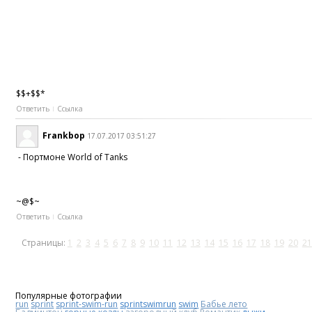
$$+$$*
Ответить
Ссылка
Frankbop
17.07.2017 03:51:27
- Портмоне World of Tanks
~@$~
Ответить
Ссылка
Страницы:
1
2
3
4
5
6
7
8
9
10
11
12
13
14
15
16
17
18
19
20
21
Популярные фотографии
run
sprint
sprint-swim-run
sprintswimrun
swim
Бабье лето