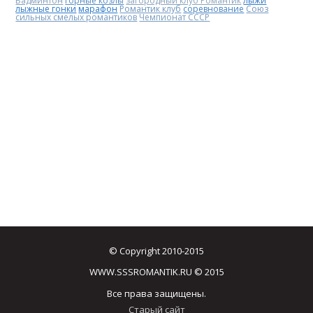
Бадминтон
горные козлы
загородный клуб Романтик
лыжи
лыжные гонки
марафон
Романтик клуб
соревнование
Союз
сильных смелых романтиков
Чемпионат СССР
© Copyright 2010-2015
WWW.SSSROMANTIK.RU © 2015
Все права защищены.
Старый сайт