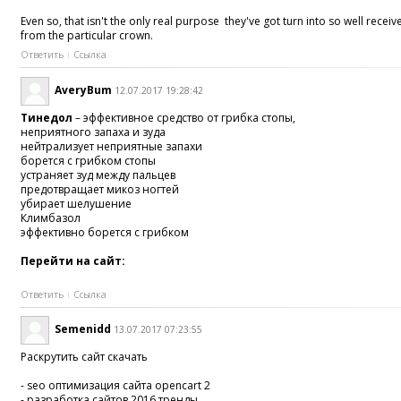
Even so, that isn't the only real purpose they've got turn into so well rece
from the particular crown.
Ответить
Ссылка
AveryBum
12.07.2017 19:28:42
Тинедол
– эффективное средство от грибка стопы,
неприятного запаха и зуда
нейтрализует неприятные запахи
борется с грибком стопы
устраняет зуд между пальцев
предотвращает микоз ногтей
убирает шелушение
Климбазол
эффективно борется с грибком
Перейти на сайт:
Ответить
Ссылка
Semenidd
13.07.2017 07:23:55
Раскрутить сайт скачать
- seo оптимизация сайта opencart 2
- разработка сайтов 2016 тренды