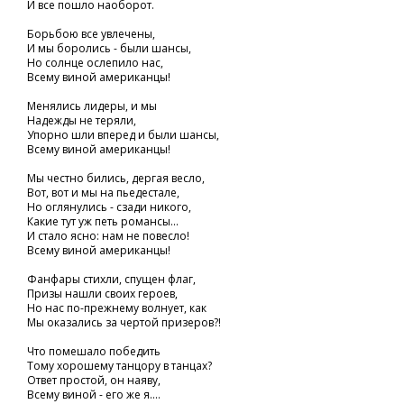
И все пошло наоборот.
Борьбою все увлечены,
И мы боролись - были шансы,
Но солнце ослепило нас,
Всему виной американцы!
Менялись лидеры, и мы
Надежды не теряли,
Упорно шли вперед и были шансы,
Всему виной американцы!
Мы честно бились, дергая весло,
Вот, вот и мы на пьедестале,
Но оглянулись - сзади никого,
Какие тут уж петь романсы...
И стало ясно: нам не повесло!
Всему виной американцы!
Фанфары стихли, спущен флаг,
Призы нашли своих героев,
Но нас по-прежнему волнует, как
Мы оказались за чертой призеров?!
Что помешало победить
Тому хорошему танцору в танцах?
Ответ простой, он наяву,
Всему виной - его же я....