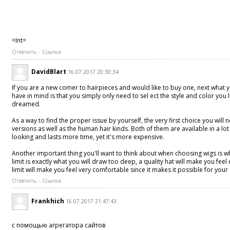
=Int=
Ответить
Ссылка
DavidBlart
16.07.2017 20:30:34
If you are a new comer to hairpieces and would like to buy one, next what
have in mind is that you simply only need to sel ect the style and color you
dreamed.
As a way to find the proper issue by yourself, the very first choice you will
versions as well as the human hair kinds. Both of them are available in a lo
looking and lasts more time, yet it's more expensive.
Another important thing you'll want to think about when choosing wigs is wha
limit is exactly what you will draw too deep, a quality hat will make you fe
limit will make you feel very comfortable since it makes it possible for your
Ответить
Ссылка
Frankhich
16.07.2017 21:47:43
с помощью агрегатора сайтов