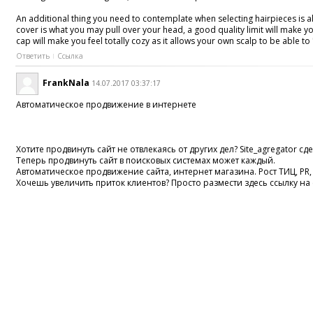
An additional thing you need to contemplate when selecting hairpieces is al
cover is what you may pull over your head, a good quality limit will make yo
cap will make you feel totally cozy as it allows your own scalp to be able to
Ответить
Ссылка
FrankNala
14.07.2017 03:37:17
Автоматическое продвижение в интернете
Хотите продвинуть сайт не отвлекаясь от других дел? Site_agregator сде
Теперь продвинуть сайт в поисковых системах может каждый.
Автоматическое продвижение сайта, интернет магазина. Рост ТИЦ, PR
Хочешь увеличить приток клиентов? Просто размести здесь ссылку на 