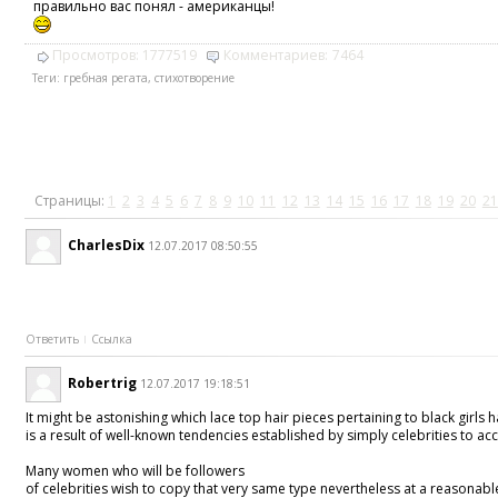
правильно вас понял - американцы!
Просмотров:
1777519
Комментариев:
7464
Теги:
гребная регата
,
стихотворение
Страницы:
1
2
3
4
5
6
7
8
9
10
11
12
13
14
15
16
17
18
19
20
21
CharlesDix
12.07.2017 08:50:55
Ответить
Ссылка
Robertrig
12.07.2017 19:18:51
It might be astonishing which lace top hair pieces pertaining to black girls 
is a result of well-known tendencies established by simply celebrities to ac
Many women who will be followers
of celebrities wish to copy that very same type nevertheless at a reasonabl