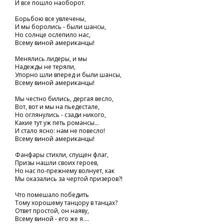
И все пошло наоборот.
Борьбою все увлечены,
И мы боролись - были шансы,
Но солнце ослепило нас,
Всему виной американцы!
Менялись лидеры, и мы
Надежды не теряли,
Упорно шли вперед и были шансы,
Всему виной американцы!
Мы честно бились, дергая весло,
Вот, вот и мы на пьедестале,
Но оглянулись - сзади никого,
Какие тут уж петь романсы...
И стало ясно: нам не повесло!
Всему виной американцы!
Фанфары стихли, спущен флаг,
Призы нашли своих героев,
Но нас по-прежнему волнует, как
Мы оказались за чертой призеров?!
Что помешало победить
Тому хорошему танцору в танцах?
Ответ простой, он наяву,
Всему виной - его же я....