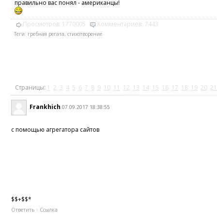
правильно вас понял - американцы!
Просмотров:
1770005
Комментариев:
7443
Теги:
гребная регата
,
стихотворение
Страницы:
1
2
3
4
5
6
7
8
9
10
11
12
13
14
15
16
17
18
19
20
21
Frankhich
07.09.2017 18:38:55
с помощью агрегатора сайтов
$$+$$*
Ответить
Ссылка