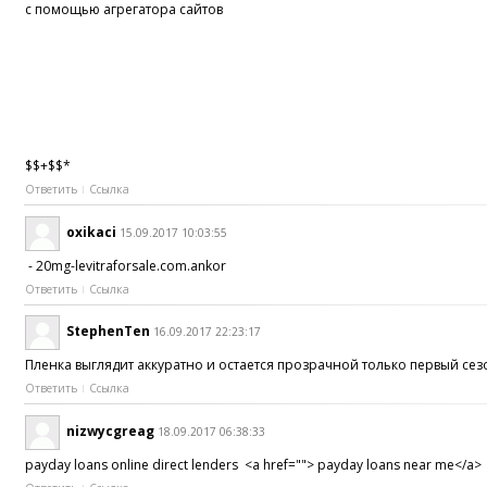
с помощью агрегатора сайтов
$$+$$*
Ответить
Ссылка
oxikaci
15.09.2017 10:03:55
- 20mg-levitraforsale.com.ankor
Ответить
Ссылка
StephenTen
16.09.2017 22:23:17
Пленка выглядит аккуратно и остается прозрачной только первый се
Ответить
Ссылка
nizwycgreag
18.09.2017 06:38:33
payday loans online direct lenders <a href=""> payday loans near me</a>