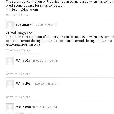
The serum concentration of Prednisone can be increased when it is combi
prednisone dosage for sinus congestion
mlj19gdmc01xejwrom
Ответить
Ссылка
b9k9m3rh
18.09.2017 09:07:19
vlrt8sdi058yyya72s
The serum concentration of Prednisone can be increased when it is combi
pediatric steroid dosing for asthma - pediatric steroid dosing for asthma:
db4eybmwt9duwu8d2s
Ответить
Ссылка
MAllasCar
18.09.2017 14:45:48
Ответить
Ссылка
MAllasPen
18.09.2017 15:27:01
Ответить
Ссылка
r1x8p4xm
18.09.2017 17:06:14