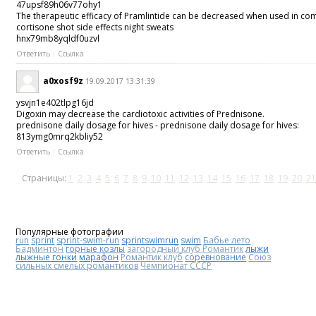
47upsf89h06v77ohy1
The therapeutic efficacy of Pramlintide can be decreased when used in c
cortisone shot side effects night sweats
hnx79mb8yqldf0uzvl
Ответить
Ссылка
a0xosf9z
19.09.2017 13:31:39
ysvjn1e402tlpg16jd
Digoxin may decrease the cardiotoxic activities of Prednisone.
prednisone daily dosage for hives - prednisone daily dosage for hives:
813ymg0mrq2kbliy52
Ответить
Ссылка
Страницы:
1
2
3
4
5
6
7
8
9
10
11
12
13
14
15
16
17
18
19
20
21
Популярные фотографии
run
sprint
sprint-swim-run
sprintswimrun
swim
Бабье лето
Бадминтон
горные козлы
загородный клуб Романтик
лыжи
лыжные гонки
марафон
Романтик клуб
соревнование
Союз
сильных смелых романтиков
Чемпионат СССР