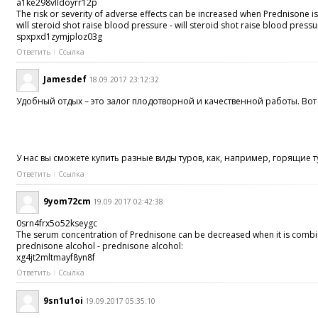
a1ke298vlldoyrr12p
The risk or severity of adverse effects can be increased when Prednisone 
will steroid shot raise blood pressure - will steroid shot raise blood press
spxpxd1zymjploz03g
Ответить
Ссылка
Jamesdef
18.09.2017 23:12:32
Удобный отдых – это залог плодотворной и качественной работы. Вот
У нас вы сможете купить разные виды туров, как, например, горящие
Ответить
Ссылка
9yom72cm
19.09.2017 02:42:38
0srn4frx5o52kseygc
The serum concentration of Prednisone can be decreased when it is comb
prednisone alcohol - prednisone alcohol:
xg4jt2mltmayf8yn8f
Ответить
Ссылка
9sn1u1oi
19.09.2017 05:35:10