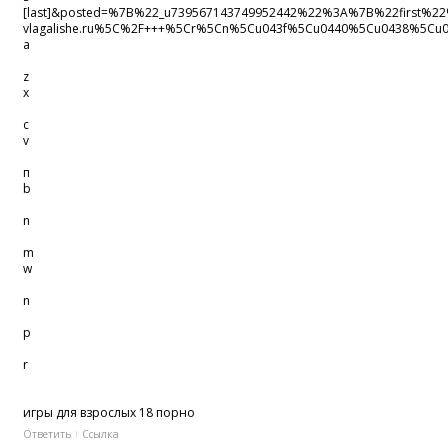
[last]&posted=%7B%22_u739567143749952442%22%3A%7B%22firs
vlagalishe.ru%5C%2F+++%5Cr%5Cn%5Cu043f%5Cu0440%5Cu0438%5
a
z
x
c
v
п
b
n
m
w
n
p
r
игры для взрослых 18 порно
Ответить
Ссылка