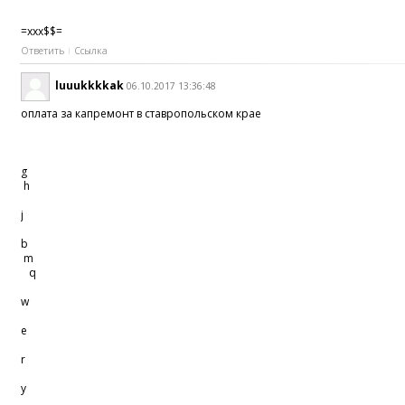
=xxx$$=
Ответить
Ссылка
luuukkkkak
06.10.2017 13:36:48
оплата за капремонт в ставропольском крае
g
h
j
b
m
q
w
e
r
y