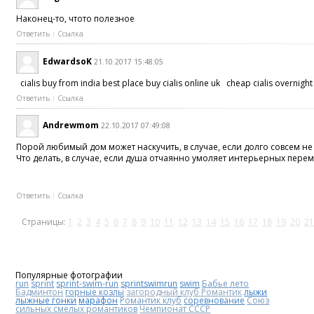
Наконец-то, чтото полезное
Ответить
Ссылка
EdwardsoK
21.10.2017 15:48:05
cialis buy from india best place buy cialis online uk cheap cialis overnight
Ответить
Ссылка
Andrewmom
22.10.2017 07:49:08
Порой любимый дом может наскучить, в случае, если долго совсем н
Что делать, в случае, если душа отчаянно умоляет интерьерных пере
Ответить
Ссылка
Страницы:
1
2
3
4
5
6
7
8
9
10
11
12
13
14
15
16
17
18
19
20
21
Популярные фотографии
run
sprint
sprint-swim-run
sprintswimrun
swim
Бабье лето
Бадминтон
горные козлы
загородный клуб Романтик
лыжи
лыжные гонки
марафон
Романтик клуб
соревнование
Союз
сильных смелых романтиков
Чемпионат СССР