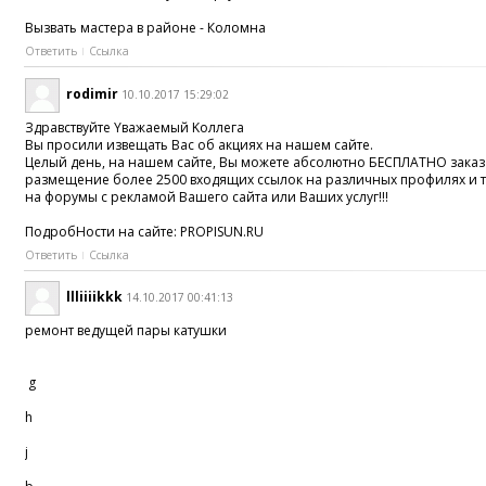
Вызвать мастера в районе - Коломна
Ответить
Ссылка
rodimir
10.10.2017 15:29:02
Здравствyйте Yважаeмый Kоллeга
Вы просили извещать Вас об акциях на нашем сайте.
Целый день, на нашем сайте, Вы можете абсолютно БЕСПЛАТНО заказ
размещение более 2500 входящих ссылок на различных профилях и т
на форумы с рекламой Вашего сайта или Ваших услуг!!!
ПодробHости на сaйте: PROPISUN.RU
Ответить
Ссылка
llliiiikkk
14.10.2017 00:41:13
ремонт ведущей пары катушки
g
h
j