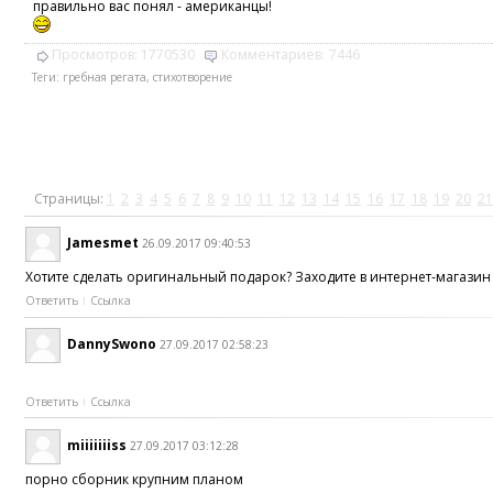
правильно вас понял - американцы!
Просмотров:
1770530
Комментариев:
7446
Теги:
гребная регата
,
стихотворение
Страницы:
1
2
3
4
5
6
7
8
9
10
11
12
13
14
15
16
17
18
19
20
21
Jamesmet
26.09.2017 09:40:53
Хотите сделать оригинальный подарок? Заходите в интернет-магазин 
Ответить
Ссылка
DannySwono
27.09.2017 02:58:23
Ответить
Ссылка
miiiiiiiss
27.09.2017 03:12:28
порно сборник крупним планом