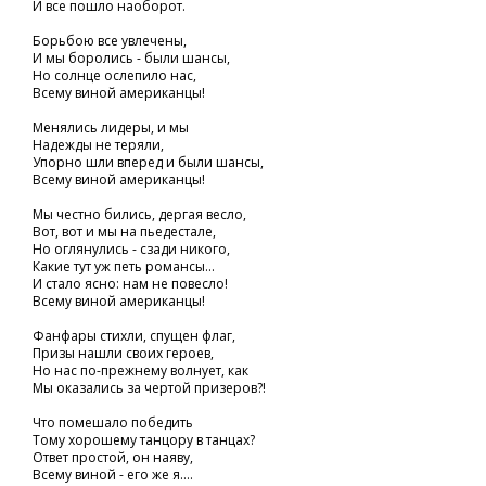
И все пошло наоборот.
Борьбою все увлечены,
И мы боролись - были шансы,
Но солнце ослепило нас,
Всему виной американцы!
Менялись лидеры, и мы
Надежды не теряли,
Упорно шли вперед и были шансы,
Всему виной американцы!
Мы честно бились, дергая весло,
Вот, вот и мы на пьедестале,
Но оглянулись - сзади никого,
Какие тут уж петь романсы...
И стало ясно: нам не повесло!
Всему виной американцы!
Фанфары стихли, спущен флаг,
Призы нашли своих героев,
Но нас по-прежнему волнует, как
Мы оказались за чертой призеров?!
Что помешало победить
Тому хорошему танцору в танцах?
Ответ простой, он наяву,
Всему виной - его же я....