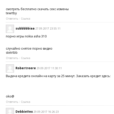
смотреть бесплатно скачать секс измены
tewrtby
Ответить
Ссылка
subbbbbiaa
27.09.2017 23:55:11
порно игры nokia asha 310
случайно снятое порно видио
stetrtbb
Ответить
Ссылка
Robertreere
29.09.2017 11:30:11
Выдача кредита онлайн на карту за 25 минут. Заказать кредит здесь:
oko@
Ответить
Ссылка
DebbieVex
29.09.2017 16:26:23