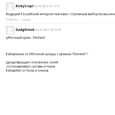
RickyCrupt
03.10.2017 07:11:21
Ведущий Российский интернет магазин с огромным выбором высоко
Ответить
Ссылка
Dadgilitesk
04.10.2017 18:19:29
ЏЯточный крем - FitoHeel
€збавление от пЯточной шпоры с кремом "FitoHeel" !
Џредотвращает отложение солей
‚осстанавливает суставы и ткани
€збавлЯет от боли и отеков