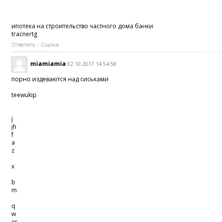
ипотека на строительство частного дома банки
tracnertg
Ответить
Ссылка
miamiamia
02.10.2017 14:54:58
порно издеваются над сиськами
teewukip
j
jh
f
a
z
x
b
m
q
w
er