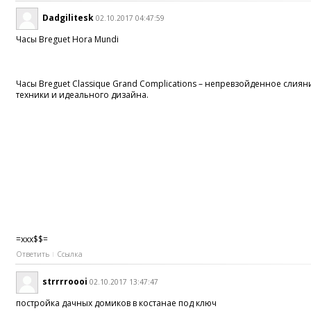
Dadgilitesk
02.10.2017 04:47:59
Часы Breguet Hora Mundi
Часы Breguet Classique Grand Complications – непревзойденное слия
техники и идеального дизайна.
=xxx$$=
Ответить
Ссылка
strrrroooi
02.10.2017 13:47:47
постройка дачных домиков в костанае под ключ