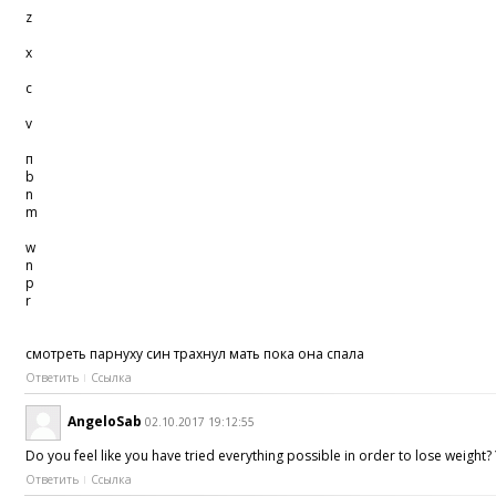
z
x
c
v
п
b
n
m
w
n
p
r
смотреть парнуху син трахнул мать пока она спала
Ответить
Ссылка
AngeloSab
02.10.2017 19:12:55
Do you feel like you have tried everything possible in order to lose weight
Ответить
Ссылка