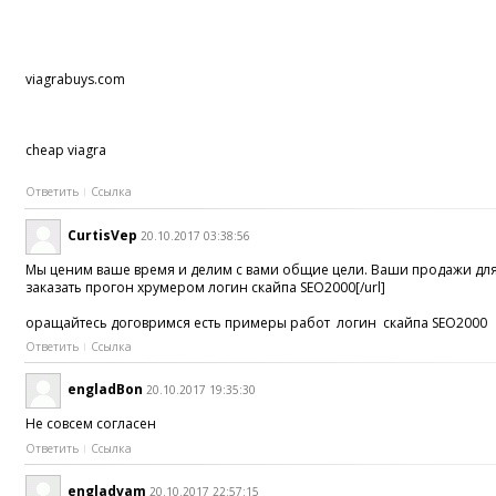
viagrabuys.com
cheap viagra
Ответить
Ссылка
CurtisVep
20.10.2017 03:38:56
Мы ценим ваше время и делим с вами общие цели. Ваши продажи для
заказать прогон хрумером логин скайпа SEO2000[/url]
оращайтесь договримся есть примеры работ логин скайпа SEO2000
Ответить
Ссылка
engladBon
20.10.2017 19:35:30
Не совсем согласен
Ответить
Ссылка
engladvam
20.10.2017 22:57:15