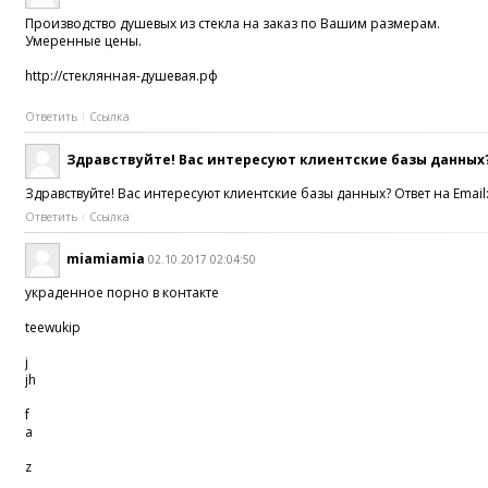
Производство душевых из стекла на заказ по Вашим размерам.
Умеренные цены.
http://стеклянная-душевая.рф
Ответить
Ссылка
Здравствуйте! Вас интересуют клиентские базы данных?
Здравствуйте! Вас интересуют клиентские базы данных? Ответ на Emai
Ответить
Ссылка
miamiamia
02.10.2017 02:04:50
украденное порно в контакте
teewukip
j
jh
f
a
z