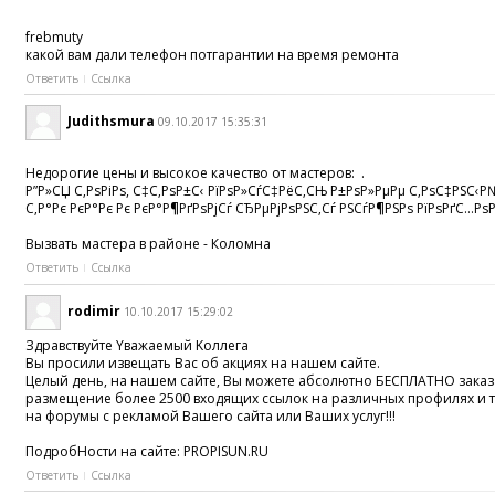
frebmuty
какой вам дали телефон потгарантии на время ремонта
Ответить
Ссылка
Judithsmura
09.10.2017 15:35:31
Недорогие цены и высокое качество от мастеров: .
Р”Р»СЏ С‚РѕРіРѕ, С‡С‚РѕР±С‹ РїРѕР»СѓС‡РёС‚СЊ Р±РѕР»РµРµ С‚РѕС‡РЅС‹Р
С‚Р°Рє РєР°Рє Рє РєР°Р¶РґРѕРјСѓ СЂРµРјРѕРЅС‚Сѓ РЅСѓР¶РЅРѕ РїРѕРґС…Р
Вызвать мастера в районе - Коломна
Ответить
Ссылка
rodimir
10.10.2017 15:29:02
Здравствyйте Yважаeмый Kоллeга
Вы просили извещать Вас об акциях на нашем сайте.
Целый день, на нашем сайте, Вы можете абсолютно БЕСПЛАТНО заказ
размещение более 2500 входящих ссылок на различных профилях и т
на форумы с рекламой Вашего сайта или Ваших услуг!!!
ПодробHости на сaйте: PROPISUN.RU
Ответить
Ссылка