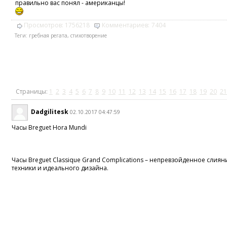
правильно вас понял - американцы!
Просмотров:
1756218
Комментариев:
7404
Теги:
гребная регата
,
стихотворение
Страницы:
1
2
3
4
5
6
7
8
9
10
11
12
13
14
15
16
17
18
19
20
21
Dadgilitesk
02.10.2017 04:47:59
Часы Breguet Hora Mundi
Часы Breguet Classique Grand Complications – непревзойденное слия
техники и идеального дизайна.