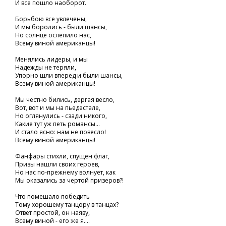
И все пошло наоборот.
Борьбою все увлечены,
И мы боролись - были шансы,
Но солнце ослепило нас,
Всему виной американцы!
Менялись лидеры, и мы
Надежды не теряли,
Упорно шли вперед и были шансы,
Всему виной американцы!
Мы честно бились, дергая весло,
Вот, вот и мы на пьедестале,
Но оглянулись - сзади никого,
Какие тут уж петь романсы...
И стало ясно: нам не повесло!
Всему виной американцы!
Фанфары стихли, спущен флаг,
Призы нашли своих героев,
Но нас по-прежнему волнует, как
Мы оказались за чертой призеров?!
Что помешало победить
Тому хорошему танцору в танцах?
Ответ простой, он наяву,
Всему виной - его же я....