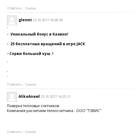
Ответить
Ссылка
glenmi
22.10.2017 10:00:43
`
- Уникальный бонус в Казино!
- 25 бесплатных вращений в игpе JAСК
- Сopви бoльшой куш !
`
`
`
Ответить
Ссылка
AlikaAnawl
22.10.2017 14:25:21
Поверка тепловых счетчиков.
Компания расчитаем теплосчетчика - ООО "ТЭВИС"
Ответить
Ссылка