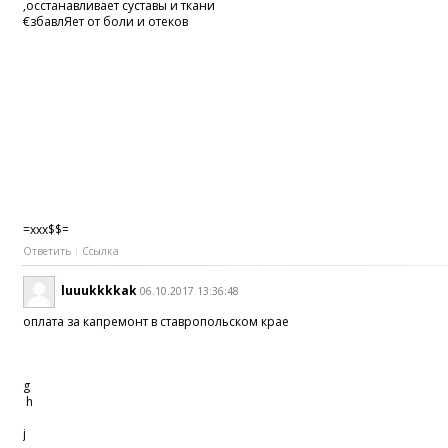
‚осстанавливает суставы и ткани
€збавлЯет от боли и отеков
=xxx$$=
Ответить
Ссылка
luuukkkkak
06.10.2017 13:36:48
оплата за капремонт в ставропольском крае
g
h
j