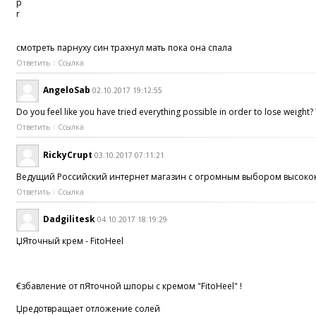
p
r
смотреть парнуху син трахнул мать пока она спала
Ответить
Ссылка
AngeloSab
02.10.2017 19:12:55
Do you feel like you have tried everything possible in order to lose weight
Ответить
Ссылка
RickyCrupt
03.10.2017 07:11:21
Ведущий Российский интернет магазин с огромным выбором высоко
Ответить
Ссылка
Dadgilitesk
04.10.2017 18:19:29
ЏЯточный крем - FitoHeel
€збавление от пЯточной шпоры с кремом "FitoHeel" !
Џредотвращает отложение солей