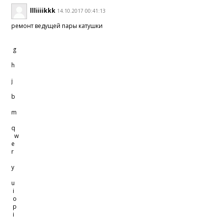
llliiiikkk
14.10.2017 00:41:13
ремонт ведущей пары катушки
g
h
j
b
m
q
w
e
r
y
u
i
o
p
i