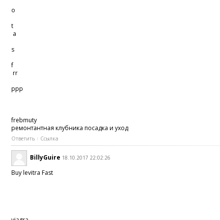
o
t
a
s
f
rr
ррр
frebmuty
ремонтантная клубника посадка и уход
Ответить
Ссылка
BillyGuire
18.10.2017 22:02:26
Buy levitra Fast
viagra