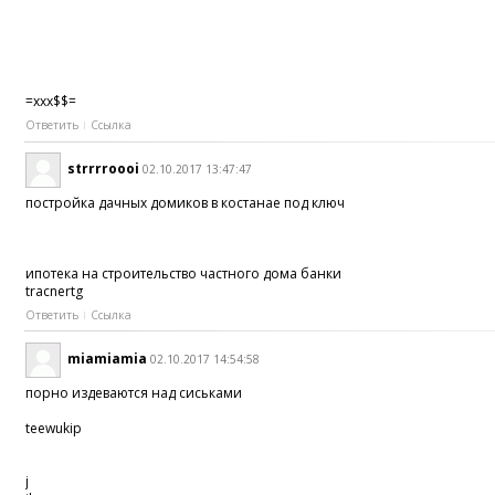
=xxx$$=
Ответить
Ссылка
strrrroooi
02.10.2017 13:47:47
постройка дачных домиков в костанае под ключ
ипотека на строительство частного дома банки
tracnertg
Ответить
Ссылка
miamiamia
02.10.2017 14:54:58
порно издеваются над сиськами
teewukip
j