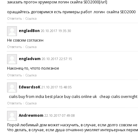
заказать прогон хрумером логин скайпа SEO2000[/url]
оращайтесь договримся есть примеры работ логин скайпа SEO2000
Ответить
Ссылка
engladBon
20.10.2017 19:35:30
Не совсем согласен
Ответить
Ссылка
engladvam
20.10.2017 22:57:15
Наконец-то, чтото полезное
Ответить
Ссылка
EdwardsoK
21.10.2017 15:48:05
cialis buy from india best place buy cialis online uk cheap cialis overnight
Ответить
Ссылка
Andrewmom
22.10.2017 07:49:08
Порой любимый дом может наскучить, в случае, если долго совсем н
Что делать, в случае, если душа отчаянно умоляет интерьерных пере