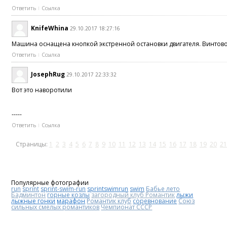
Ответить
Ссылка
KnifeWhina
29.10.2017 18:27:16
Машина оснащена кнопкой экстренной остановки двигателя. Винтовой
Ответить
Ссылка
JosephRug
29.10.2017 22:33:32
Вот это наворотили
-----
Ответить
Ссылка
Страницы:
1
2
3
4
5
6
7
8
9
10
11
12
13
14
15
16
17
18
19
20
21
Популярные фотографии
run
sprint
sprint-swim-run
sprintswimrun
swim
Бабье лето
Бадминтон
горные козлы
загородный клуб Романтик
лыжи
лыжные гонки
марафон
Романтик клуб
соревнование
Союз
сильных смелых романтиков
Чемпионат СССР