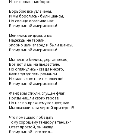
И все пошло наоборот.
Борьбою все увлечены,
И мы боролись - были шансы,
Но солнце ослепило нас,
Всему виной американцы!
Менялись лидеры, и мы
Надежды не теряли,
Упорно шли вперед и были шансы,
Всему виной американцы!
Мы честно бились, дергая весло,
Вот, вот и мы на пьедестале,
Но оглянулись - сзади никого,
Какие тут уж петь романсы...
И стало ясно: нам не повесло!
Всему виной американцы!
Фанфары стихли, спущен флаг,
Призы нашли своих героев,
Но нас по-прежнему волнует, как
Мы оказались за чертой призеров?!
Что помешало победить
Тому хорошему танцору в танцах?
Ответ простой, он наяву,
Всему виной - его же я....