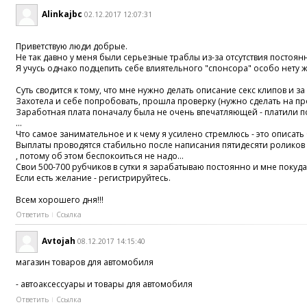
Alinkajbc
02.12.2017 12:07:31
Приветствую люди добрые.
Не так давно у меня были серьезные траблы из-за отсутствия постоян
Я учусь однако подцепить себе влиятельного "спонсора" особо нету
Суть сводится к тому, что мне нужно делать описание секс клипов и 
Захотела и себе попробовать, прошла проверку (нужно сделать на про
Заработная плата поначалу была не очень впечатляющей - платили по 
...
Что самое занимательное и к чему я усилено стремлюсь - это описат
Выплаты проводятся стабильно после написания пятидесяти роликов
, потому об этом беспокоиться не надо...
Свои 500-700 рубчиков в сутки я зарабатываю постоянно и мне покуда х
Если есть желание - регистрируйтесь.
Всем хорошего дня!!!
Ответить
Ссылка
Avtojah
08.12.2017 14:15:40
магазин товаров для автомобиля
- автоаксессуары и товары для автомобиля
Ответить
Ссылка