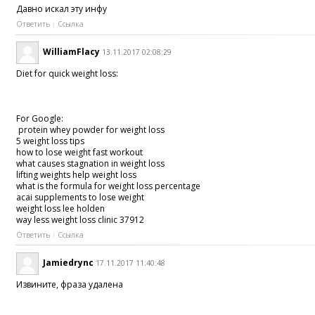
Давно искал эту инфу
Ответить
Ссылка
WilliamFlacy
13.11.2017 02:08:29
Diet for quick weight loss:
For Google:
protein whey powder for weight loss
5 weight loss tips
how to lose weight fast workout
what causes stagnation in weight loss
lifting weights help weight loss
what is the formula for weight loss percentage
acai supplements to lose weight
weight loss lee holden
way less weight loss clinic 37912
Ответить
Ссылка
Jamiedrync
17.11.2017 11:40:48
Извините, фраза удалена