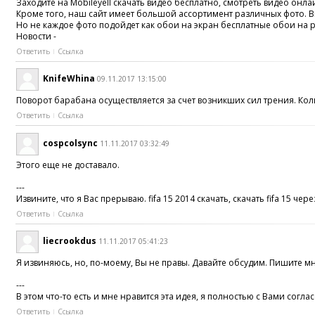
Заходите на Mobileyell скачать видео бесплатно, смотреть видео онл
Кроме того, наш сайт имеет большой ассортимент различных фото. Вы
Но не каждое фото подойдет как обои на экран бесплатные обои на ра
Новости -
Ответить
Ссылка
KnifeWhina
09.11.2017 13:15:00
Поворот барабана осуществляется за счет возникших сил трения. Ко
Ответить
Ссылка
cospcolsync
11.11.2017 03:32:49
Этого еще не доставало.
---
Извините, что я Вас прерываю. fifa 15 2014 скачать, скачать fifa 15 чере
Ответить
Ссылка
liecrookdus
11.11.2017 05:41:23
Я извиняюсь, но, по-моему, Вы не правы. Давайте обсудим. Пишите мн
---
В этом что-то есть и мне нравится эта идея, я полностью с Вами согласен
Ответить
Ссылка