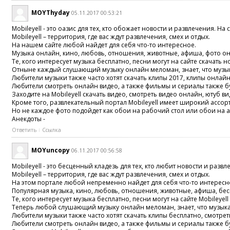
MOYThyday
05.11.2017 00:53:21
Mobileyell - это оазис для тех, кто обожает новости и развлечения. 
Mobileyell – территория, где вас ждут развлечения, смех и отдых.
На нашем сайте любой найдет для себя что-то интересное.
Музыка онлайн, кино, любовь, отношения, животные, афиша, фото о
Те, кого интересует музыка бесплатно, песни могут на сайте скачат
Отныне каждый слушающий музыку онлайн меломан, знает, что музыка 
Любители музыки также часто хотят скачать клипы 2017, клипы онлай
Любители смотреть онлайн видео, а также фильмы и сериалы также буд
Заходите на Mobileyell скачать видео, смотреть видео онлайн, ютуб 
Кроме того, развлекательный портал Mobileyell имеет широкий ассор
Но не каждое фото подойдет как обои на рабочий стол или обои на ан
Анекдоты -
Ответить
Ссылка
MOYuncopy
06.11.2017 00:56:58
Mobileyell - это бесценный кладезь для тех, кто любит новости и ра
Mobileyell – территория, где вас ждут развлечения, смех и отдых.
На этом портале любой непременно найдет для себя что-то интересн
Популярная музыка, кино, любовь, отношения, животные, афиша, бес
Те, кого интересует музыка бесплатно, песни могут на сайте Mobile
Теперь любой слушающий музыку онлайн меломан, знает, что музыка о
Любители музыки также часто хотят скачать клипы бесплатно, смотре
Любители смотреть онлайн видео, а также фильмы и сериалы также буд