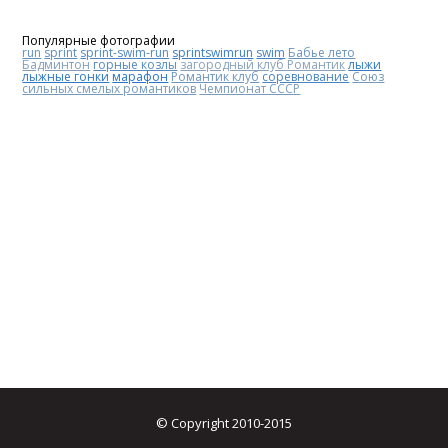
Популярные фотографии
run
sprint
sprint-swim-run
sprintswimrun
swim
Бабье лето
Бадминтон
горные козлы
загородный клуб Романтик
лыжи
лыжные гонки
марафон
Романтик клуб
соревнование
Союз
сильных смелых романтиков
Чемпионат СССР
© Copyright 2010-2015