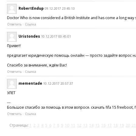
RobertEndup
09.12.2017 23:45:13
Doctor Who is now considered a British Institute and has come a long way s
Ответить
Ссылка
Uristondes
10.12.2017 00:45:01
Привет!
предлагает юридическую помощь онлайн — просто задайте вопрос на п
Спасибо за внимание, ждём Вас!
Ответить
Ссылка
mementade
10.12.2017 20:57:37
УЛЕТ
---
Большое спасибо за помощь в этом вопросе. скачать fifa 15 freeboot, fi
Ответить
Ссылка
Страницы:
1
2
3
4
5
6
7
8
9
10
11
12
13
14
15
16
17
18
19
20
21