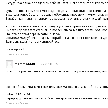
Я студентка однако подцепить себе влиятельного "спонсора" как-то 
Суть сводится к тому, что мне надо создавать описание секс клипов и
Захотела попробовать, прошла небольшую проверку (нужно написать н
Заработная плата на первых порах была не очень впечатляющей - выпл
...
Что самое замечательное и к чему я усилено стремлюсь - это сделат
Выплаты проводятся стабильно после написания пятидесяти роликов
, так что об этом переживать не надо...
Свои 500-700 рубликов в день я зарабатываю постоянно и мне покуда х
Если есть желание - регистрируйтесь.
Всем удачи!!!
Ответить
Ссылка
memmaaaaff
01.12.2017 18:42:21
Во второй раз он решил кончить в пышную попку моей мамочки, котора
Экстаз с большеразмерными титьками мазохистки. Сняв обтягивающи
bnbmtr11i7rbn24
Переусердствовав с ласками, браконьер вскачь нанизывает сладкое
Ответить
Ссылка