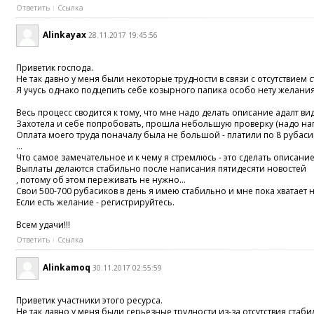
Ответить
Ссылка
Alinkayax
28.11.2017 19:45:56
Приветик господа.
Не так давно у меня были некоторые трудности в связи с отсутствием 
Я учусь однако подцепить себе козырного папика особо нету желания
Весь процесс сводится к тому, что мне надо делать описание адалт 
Захотела и себе попробовать, прошла небольшую проверку (надо нап
Оплата моего труда поначалу была не большой - платили по 8 рубасик
...
Что самое замечательное и к чему я стремлюсь - это сделать описан
Выплаты делаются стабильно после написания пятидесяти новостей
, потому об этом переживать не нужно...
Свои 500-700 рубасиков в день я имею стабильно и мне пока хватает 
Если есть желание - регистрируйтесь.
Всем удачи!!!
Ответить
Ссылка
Alinkamoq
30.11.2017 02:55:59
Приветик участники этого ресурса.
Не так давно у меня были серьезные трудности из-за отсутствия стаб