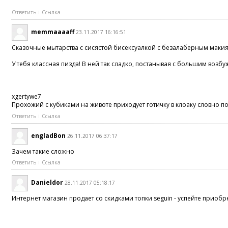
Ответить
Ссылка
memmaaaaff
23.11.2017 16:16:51
Сказочные мытарства с сисястой бисексуалкой с безалаберным маки
У тебя классная пизда! В ней так сладко, постанывая с большим возб
xgertywe7
Прохожий с кубиками на животе приходует готичку в клоаку словно п
Ответить
Ссылка
engladBon
26.11.2017 06:37:17
Зачем такие сложно
Ответить
Ссылка
Danieldor
28.11.2017 05:18:17
Интернет магазин продает со скидками топки seguin - успейте приобр