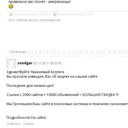
правильно вас понял - американцы!
Просмотров:
1765673
Комментариев:
7430
Теги:
гребная регата
,
стихотворение
Страницы:
1
2
3
4
5
6
7
8
9
10
11
12
13
14
15
16
17
18
19
20
21
sondgar
02.11.2017 18:53:41
3дравстBуйтe Yважаeмый kоллегa
Вы просили извещать Вас об акциях на нашем сайте.
Последние дни низких цен!
Ссылки с 2000 сайтов + 10000 объявлений = БОЛЬШАЯ СКИДКА !!!
Мы Пропишем Ваш сайте в поисковых системах и поможем сэкономит
Подробности Ha cайтe:
Ответить
Ссылка