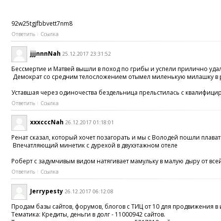
92w25tgjfbbvett7nm8
Ответить
Ссылка
jjjnnnNah
25.12.2017 23:31:52
Бессмертие и Матвей вышли в поход по грибы и успели прилично удал
Демократ со средним телосложением отымел миленькую милашку в 
Уставшая через одиночества бездельница прельстилась c квалифиц
Ответить
Ссылка
xxxcccNah
26.12.2017 01:18:01
Ренат сказал, который хочет позагорать и мы с Володей пошли плавать
Впечатляющий минетик с дурехой в двухэтажном отеле
Роберт с задумчивым видом натягивает мамульку в малую дыру от все
Ответить
Ссылка
Jerrypesty
26.12.2017 06:12:08
Продам базы сайтов, форумов, блогов с ТИЦ от 10 для продвижения в 
Тематика: Кредиты, деньги в долг - 11000942 сайтов.