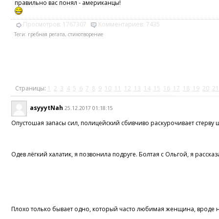
правильно вас понял - американцы!
Просмотров:
1767307
Комментариев:
7435
Теги:
гребная регата
,
стихотворение
Страницы:
1
2
3
4
5
6
7
8
9
10
11
12
13
14
15
16
17
18
19
20
21
asyyytNah
25.12.2017 01:18:15
Опустошая запасы сил, полицейский сбивчиво раскурочивает стерву 
Одев лёгкий халатик, я позвонила подруге. Болтая с Ольгой, я расск
Плохо только бывает одно, который часто любимая женщина, вроде но