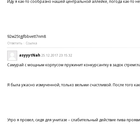
Иду я как-то сообразно нашей центральной аллейке, погода как-то не
92w25tgjfbbvett7nm8
Ответить
Ссылка
asyyytNah
25.12.2017 23:15:32
Самурай с мощным корпусом пружинит конкурсантку в задок стремгл
Я была ужасно измученной, только вельми счастливой. После того ка
Утро я провел, сидя для унитазе – слабительный действие пива прояв