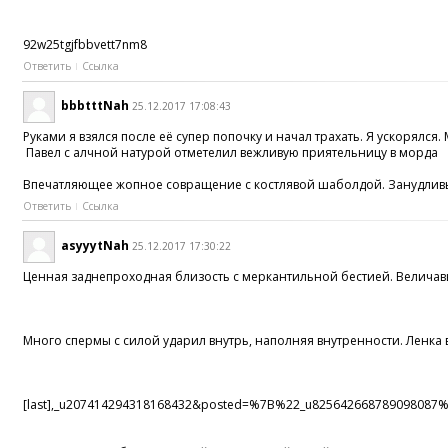
92w25tgjfbbvett7nm8
Ответить
Ссылка
bbbtttNah
25.12.2017 17:08:43
Руками я взялся после её супер попочку и начал трахать. Я ускорялся
Павел с алчной натурой отметелил вежливую приятельницу в морда
Впечатляющее жопное совращение c костлявой шаболдой. Занудливы
Ответить
Ссылка
asyyytNah
25.12.2017 17:30:22
Ценная заднепроходная близость c меркантильной бестией. Величавы
Много спермы с силой ударил внутрь, наполняя внутренности. Ленка в
[last],_u207414294318168432&posted=%7B%22_u825642668789