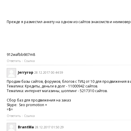
Прежде я разместил анкету на одном из сайтов знакомств и неимоверн
912wafbb6tt7m8
Ответить
Ссылка
Jerryrop
28.12.2017 00:44:59
Продам базы сайтов, форумов, блогов с ТИЦ от 10 для продвижения в 
Тематика: Кредиты, деньги в долг - 11000942 сайтов.
Тематика: интернет магазины, шоппинг - 5217310 сайтов.
Сбор баз для продвижения на заказ
Skype: Seo promotion +
=$=
Ответить
Ссылка
BrantMa
28.12.2017 01:50:29