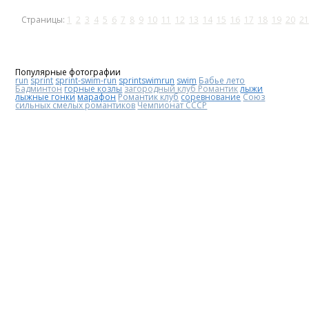
Страницы:
1
2
3
4
5
6
7
8
9
10
11
12
13
14
15
16
17
18
19
20
21
Популярные фотографии
run
sprint
sprint-swim-run
sprintswimrun
swim
Бабье лето
Бадминтон
горные козлы
загородный клуб Романтик
лыжи
лыжные гонки
марафон
Романтик клуб
соревнование
Союз
сильных смелых романтиков
Чемпионат СССР