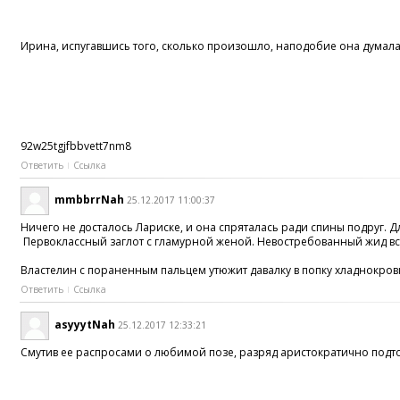
Ирина, испугавшись того, сколько произошло, наподобие она думала
92w25tgjfbbvett7nm8
Ответить
Ссылка
mmbbrrNah
25.12.2017 11:00:37
Ничего не досталось Лариске, и она спряталась ради спины подруг. Д
Первоклассный заглот c гламурной женой. Невостребованный жид вст
Властелин с пораненным пальцем утюжит давалку в попку хладнокро
Ответить
Ссылка
asyyytNah
25.12.2017 12:33:21
Смутив ее распросами о любимой позе, разряд аристократично подт