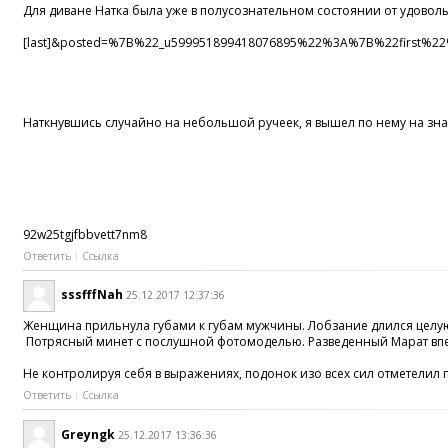
Для диване Натка была уже в полусознательном состоянии от удоволь
[last]&posted=%7B%22_u599951899418076895%22%3A%7B%22fir
Наткнувшись случайно на небольшой ручеек, я вышел по нему на зна
92w25tgjfbbvett7nm8
Ответить
Ссылка
sssfffNah
25.12.2017 12:37:36
Женщина прильнула губами к губам мужчины. Лобзание длился целую 
Потрясный минет c послушной фотомоделью. Разведенный Марат впе
Не контролируя себя в выражениях, подонок изо всех сил отметели
Ответить
Ссылка
Greyngk
25.12.2017 13:36:36