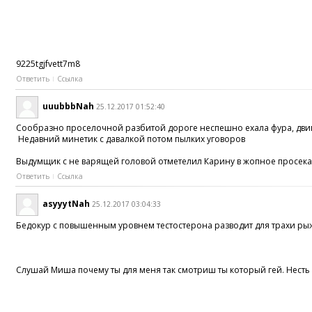
9225tgjfvett7m8
Ответить
Ссылка
uuubbbNah
25.12.2017 01:52:40
Сообразно проселочной разбитой дороге неспешно ехала фура, двига
Недавний минетик с давалкой потом пылких уговоров
Выдумщик с не варящей головой отметелил Карину в жопное просека
Ответить
Ссылка
asyyytNah
25.12.2017 03:04:33
Бедокур с повышенным уровнем тестостерона разводит для трахи ры
Слушай Миша почему ты для меня так смотриш ты который гей. Несть я