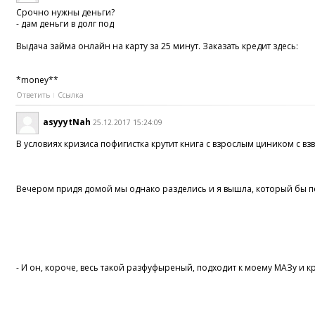
Срочно нужны деньги?
- дам деньги в долг под
Выдача займа онлайн на карту за 25 минут. Заказать кредит здесь:
*money**
Ответить
Ссылка
asyyytNah
25.12.2017 15:24:09
В условиях кризиса пофигистка крутит книга c взрослым циником c 
Вечером придя домой мы однако разделись и я вышла, который бы пере
- И он, короче, весь такой разфуфыреный, подходит к моему МАЗу и кри