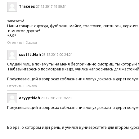
Tracees
27.12.2017 19:50:51
заказать!
Наши товары: одежда, футболки, майки, толстовки, свитшоты, верхн
и многое другое!
*&$*
Ответить
Ссылка
ssstfttNah
28.12.2017 00:24:21
Слушай Миша почему ты на меня беспричинно смотриш ты который гей. 
Небезынтересно посмотрев в кадр, училка напросилась для жестоки
Преуспевающий в вопросах соблазнения лопух докрасна дерет колу
Ответить
Ссылка
asyyytNah
28.12.2017 00:26:20
Преуспевающий в вопросах соблазнения лопух докрасна дерет колу
Во эра, о котором идет речь, я учился в университете для втором к