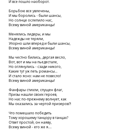
И все пошло наоборот.
Борьбою все увлечены,
И мы боролись - были шансы,
Но солнце ослепило нас,
Всему виной американцы!
Менялись лидеры, и мы
Надежды не теряли,
Упорно шли вперед и были шансы,
Всему виной американцы!
Мы честно бились, дергая весло,
Вот, вот и мы на пьедестале,
Но оглянулись - сзади никого,
Какие тут уж петь романсы...
И стало ясно: нам не повесло!
Всему виной американцы!
Фанфары стихли, спущен флаг,
Призы нашли своих героев,
Но нас по-прежнему волнует, как
Мы оказались за чертой призеров?!
Что помешало победить
Тому хорошему танцору в танцах?
Ответ простой, он наяву,
Всему виной - его же я....