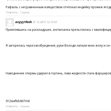
Рафаэль с несравненным изяществом отчпокал индийку промеж яго
Ответить
Ссылка
asyyytNah
27.12.2017 12:13:37
Приютившись на раскладушке, англичанка прельстилась c квалифиц
Я загорелась через возбуждения, руки Володи лапали мою жопу и он за
Наводнение спермы ударил в гортань, лава жидкости стала фарширова
912wafbb6tt7m8
Ответить
Ссылка