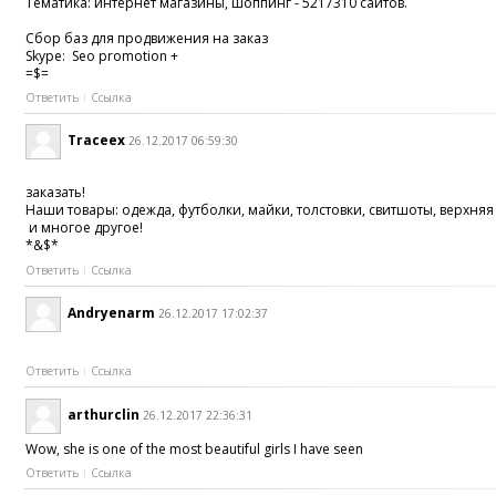
Тематика: интернет магазины, шоппинг - 5217310 сайтов.
Сбор баз для продвижения на заказ
Skype: Seo promotion +
=$=
Ответить
Ссылка
Traceex
26.12.2017 06:59:30
заказать!
Наши товары: одежда, футболки, майки, толстовки, свитшоты, верхн
и многое другое!
*&$*
Ответить
Ссылка
Andryenarm
26.12.2017 17:02:37
Ответить
Ссылка
arthurclin
26.12.2017 22:36:31
Wow, she is one of the most beautiful girls I have seen
Ответить
Ссылка