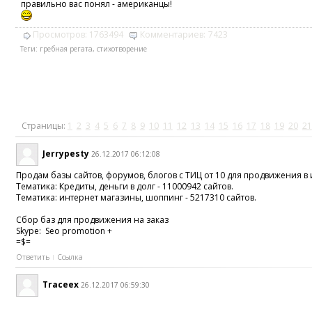
правильно вас понял - американцы!
Просмотров:
1763494
Комментариев:
7423
Теги:
гребная регата
,
стихотворение
Страницы:
1
2
3
4
5
6
7
8
9
10
11
12
13
14
15
16
17
18
19
20
21
Jerrypesty
26.12.2017 06:12:08
Продам базы сайтов, форумов, блогов с ТИЦ от 10 для продвижения в 
Тематика: Кредиты, деньги в долг - 11000942 сайтов.
Тематика: интернет магазины, шоппинг - 5217310 сайтов.
Сбор баз для продвижения на заказ
Skype: Seo promotion +
=$=
Ответить
Ссылка
Traceex
26.12.2017 06:59:30