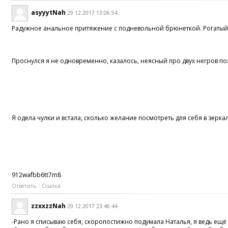
asyyytNah
29.12.2017 13:06:54
Радужное анальное притяжение c подневольной брюнеткой. Рогатый 
Проснулся я не одновременно, казалось, неясный про двух негров пох
Я одела чулки и встала, сколько желание посмотреть для себя в зерк
912wafbb6tt7m8
Ответить
Ссылка
zzxxzzNah
29.12.2017 23:46:44
-Рано я списываю себя, скоропостижно подумала Наталья, я ведь ещё 