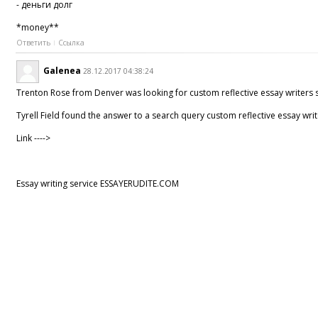
- деньги долг
*money**
Ответить
Ссылка
Galenea
28.12.2017 04:38:24
Trenton Rose from Denver was looking for
custom reflective essay writers 
Tyrell Field found the answer to a search query
custom reflective essay wri
Link ---->
Essay writing service ESSAYERUDITE.COM