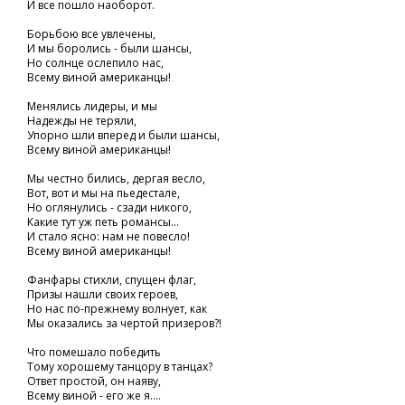
И все пошло наоборот.
Борьбою все увлечены,
И мы боролись - были шансы,
Но солнце ослепило нас,
Всему виной американцы!
Менялись лидеры, и мы
Надежды не теряли,
Упорно шли вперед и были шансы,
Всему виной американцы!
Мы честно бились, дергая весло,
Вот, вот и мы на пьедестале,
Но оглянулись - сзади никого,
Какие тут уж петь романсы...
И стало ясно: нам не повесло!
Всему виной американцы!
Фанфары стихли, спущен флаг,
Призы нашли своих героев,
Но нас по-прежнему волнует, как
Мы оказались за чертой призеров?!
Что помешало победить
Тому хорошему танцору в танцах?
Ответ простой, он наяву,
Всему виной - его же я....