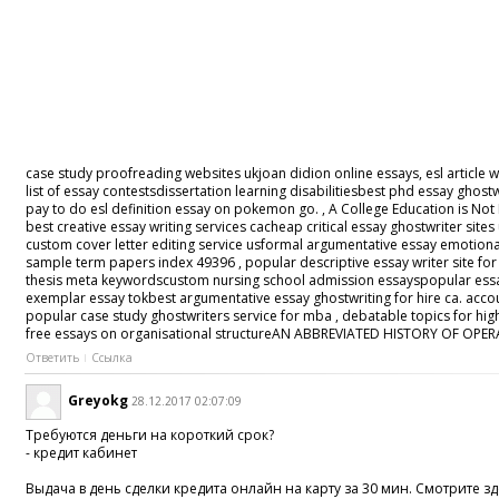
case study proofreading websites ukjoan didion online essays, esl article w
list of essay contestsdissertation learning disabilitiesbest phd essay ghost
pay to do esl definition essay on pokemon go. , A College Education is Not 
best creative essay writing services cacheap critical essay ghostwriter si
custom cover letter editing service usformal argumentative essay emotionales
sample term papers index 49396 , popular descriptive essay writer site f
thesis meta keywordscustom nursing school admission essayspopular essays p
exemplar essay tokbest argumentative essay ghostwriting for hire ca. acco
popular case study ghostwriters service for mba , debatable topics for hig
free essays on organisational structureAN ABBREVIATED HISTORY OF OPERA
Ответить
Ссылка
Greyokg
28.12.2017 02:07:09
Требуются деньги на короткий срок?
- кредит кабинет
Выдача в день сделки кредита онлайн на карту за 30 мин. Смотрите з