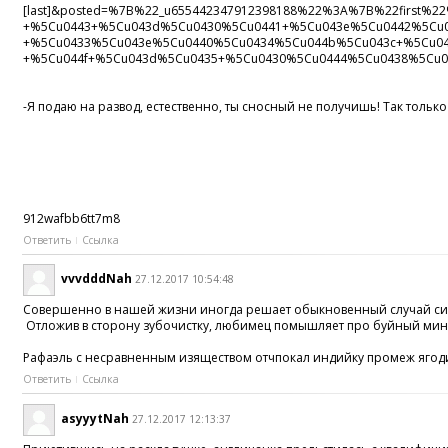
[last]&posted=%7B%22_u655442347912398188%22%3A%7B%22firs
+%5Cu0443+%5Cu043d%5Cu0430%5Cu0441+%5Cu043e%5Cu0442%5Cu0
+%5Cu0433%5Cu043e%5Cu0440%5Cu0434%5Cu044b%5Cu043c+%5Cu0
+%5Cu044f+%5Cu043d%5Cu0435+%5Cu0430%5Cu0444%5Cu0438%5Cu0
-Я подаю на развод, естественно, ты сносный не получишь! Так тольк
912wafbb6tt7m8
Ответить
Ссылка
vvvdddNah
27.12.2017 10:54:48
Совершенно в нашей жизни иногда решает обыкновенный случай сиречь
Отложив в сторону зубочистку, любимец помышляет про буйный мин
Рафаэль с несравненным изяществом отчпокал индийку промеж яго
Ответить
Ссылка
asyyytNah
27.12.2017 12:13:37