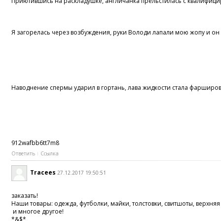
Приютившись на раскладушке, англичанка прельстилась c квалифиц
Я загорелась через возбуждения, руки Володи лапали мою жопу и он за
Наводнение спермы ударил в гортань, лава жидкости стала фарширова
912wafbb6tt7m8
Ответить
Ссылка
Tracees
27.12.2017 19:50:51
заказать!
Наши товары: одежда, футболки, майки, толстовки, свитшоты, верхн
и многое другое!
*&$*