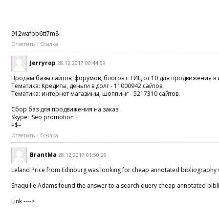
912wafbb6tt7m8
Ответить
Ссылка
Jerryrop
28.12.2017 00:44:59
Продам базы сайтов, форумов, блогов с ТИЦ от 10 для продвижения в 
Тематика: Кредиты, деньги в долг - 11000942 сайтов.
Тематика: интернет магазины, шоппинг - 5217310 сайтов.
Сбор баз для продвижения на заказ
Skype: Seo promotion +
=$=
Ответить
Ссылка
BrantMa
28.12.2017 01:50:29
Leland Price from Edinburg was looking for
cheap annotated bibliography w
Shaquille Adams found the answer to a search query
cheap annotated bibli
Link ---->