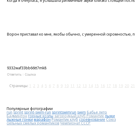
Когда я очнулась, я услышала ритмичные звуки близко стоящей пост
Ворон приставал ко мне, якобы обычно, с умеренной скромностью, по
9332waf33bb66tt7mk8
Ответить
Ссылка
Страницы:
1
2
3
4
5
6
7
8
9
10
11
12
13
14
15
16
17
18
19
20
21
Популярные фотографии
run
sprint
sprint-swim-run
sprintswimrun
swim
Бабье лето
Бадминтон
горные козлы
загородный клуб Романтик
лыжи
лыжные гонки
марафон
Романтик клуб
соревнование
Союз
сильных смелых романтиков
Чемпионат СССР