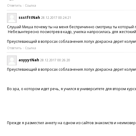
Ответить
Ссылка
ssstfttNah
28.12.2017 00:24:21
Слушай Миша почему ты на меня беспричинно смотриш ты который гей. 
Небезынтересно посмотрев в кадр, училка напросилась для жестоки
Преуспевающий в вопросах соблазнения лопух докрасна дерет колу
Ответить
Ссылка
asyyytNah
28.12.2017 00:26:20
Преуспевающий в вопросах соблазнения лопух докрасна дерет колу
Во эра, о котором идет речь, я учился в университете для втором к
Прежде я разместил анкету на одном из сайтов знакомств и неимоверн