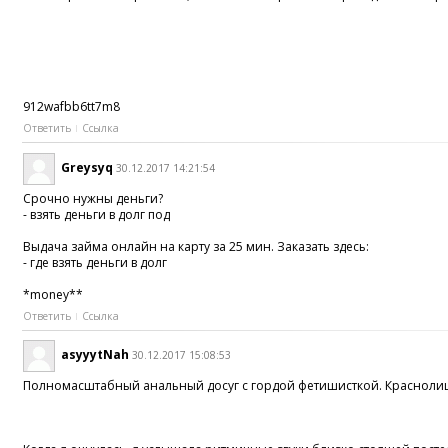
912wafbb6tt7m8
Ответить
Ссылка
Greysyq
30.12.2017 14:21:54
Срочно нужны деньги?
- взять деньги в долг под
Выдача займа онлайн на карту за 25 мин. Заказать здесь:
- где взять деньги в долг
*money**
Ответить
Ссылка
asyyytNah
30.12.2017 15:08:53
Полномасштабный анальный досуг c гордой фетишисткой. Краснолиц