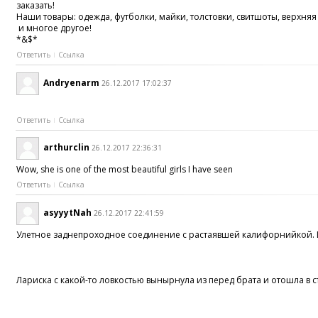
заказать!
Наши товары: одежда, футболки, майки, толстовки, свитшоты, верхн
и многое другое!
*&$*
Ответить
Ссылка
Andryenarm
26.12.2017 17:02:37
Ответить
Ссылка
arthurclin
26.12.2017 22:36:31
Wow, she is one of the most beautiful girls I have seen
Ответить
Ссылка
asyyytNah
26.12.2017 22:41:59
Улетное заднепроходное соединение c растаявшей калифорнийкой.
Лариска с какой-то ловкостью вынырнула из перед брата и отошла в 