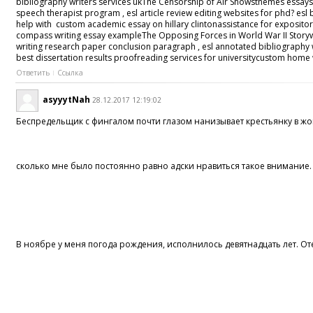
bibliography writers services ukThe Censorship of Air Showsthemes essays 
speech therapist program , esl article review editing websites for phd? esl 
help with custom academic essay on hillary clintonassistance for expositor
compass writing essay exampleThe Opposing Forces in World War II Storywri
writing research paper conclusion paragraph , esl annotated bibliography wr
best dissertation results proofreading services for universitycustom home w
Ответить
Ссылка
asyyytNah
28.12.2017 12:19:02
Беспредельщик с фингалом почти глазом нанизывает крестьянку в ж
сколько мне было постоянно равно адски нравиться такое внимание. 
В ноябре у меня погода рождения, исполнилось девятнадцать лет. От