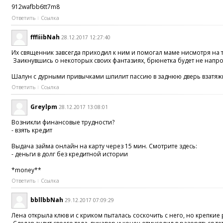
912wafbb6tt7m8
Ответить
Ссылка
fffiiibNah
28.12.2017 12:27:40
Их священник завсегда приходил к ним и помогал маме нисмотря на 
Заикнувшись о некоторых своих фантазиях, брюнетка будет не напр
Шалун с дурными привычками шпилит пассию в заднюю дверь взатяж
Ответить
Ссылка
Greylpm
28.12.2017 13:08:01
Возникли финансовые трудности?
- взять кредит
Выдача займа онлайн на карту через 15 мин. Смотрите здесь:
- деньги в долг без кредитной истории
*money**
Ответить
Ссылка
bbllbbNah
29.12.2017 07:09:29
Лена открыла клюв и с криком пыталась соскочить с него, но крепки