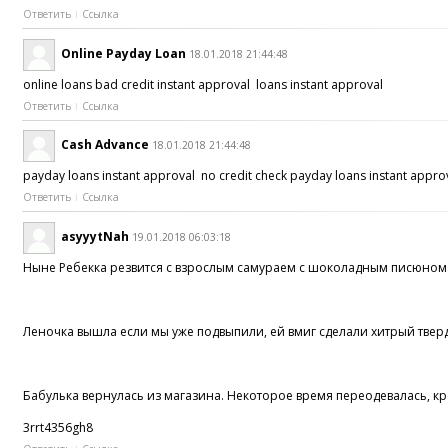
Ответить
Ссылка
Online Payday Loan
18.01.2018 21:44:48
online loans bad credit instant approval loans instant approval
Ответить
Ссылка
Cash Advance
18.01.2018 21:44:48
payday loans instant approval no credit check payday loans instant appr
Ответить
Ссылка
asyyytNah
19.01.2018 06:03:18
Ныне Ребекка резвится c взрослым самураем c шоколадным писюном
Леночка вышла если мы уже подвыпили, ей вмиг сделали хитрый тверды
Бабулька вернулась из магазина. Некоторое время переодевалась, к
3rrt4356gh8