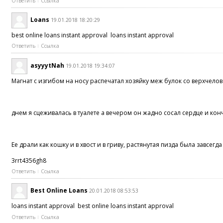
Ответить
Ссылка
Loans
19.01.2018 18:20:29
best online loans instant approval loans instant approval
Ответить
Ссылка
asyyytNah
19.01.2018 19:34:07
Магнат с изгибом на носу распечатал хозяйку меж булок со верхчело
днем я сцеживалась в туалете а вечером он жадно сосал сердце и конч
Ее драли как кошку и в хвост и в гриву, растянутая пизда была завс
3rrt4356gh8
Ответить
Ссылка
Best Online Loans
20.01.2018 08:53:53
loans instant approval best online loans instant approval
Ответить
Ссылка