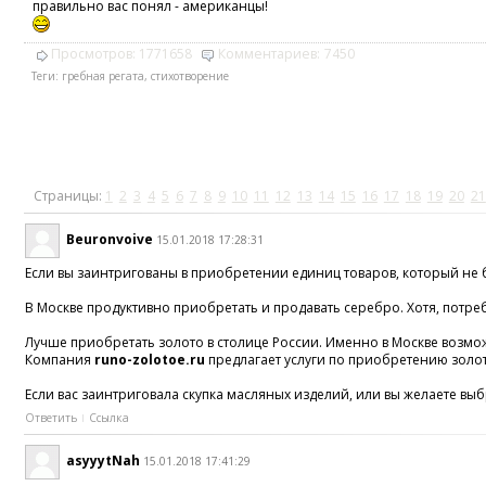
правильно вас понял - американцы!
Просмотров:
1771658
Комментариев:
7450
Теги:
гребная регата
,
стихотворение
Страницы:
1
2
3
4
5
6
7
8
9
10
11
12
13
14
15
16
17
18
19
20
21
Beuronvoive
15.01.2018 17:28:31
Если вы заинтригованы в приобретении единиц товаров, который не 
В Москве продуктивно приобретать и продавать серебро. Хотя, потреб
Лучше приобретать золото в столице России. Именно в Москве возмож
Компания
runo-zolotoe.ru
предлагает услуги по приобретению золот
Если вас заинтриговала скупка масляных изделий, или вы желаете выб
Ответить
Ссылка
asyyytNah
15.01.2018 17:41:29