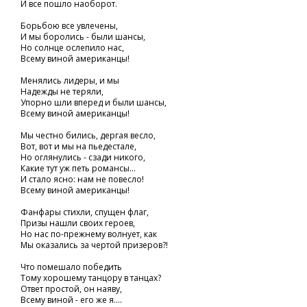
И все пошло наоборот.
Борьбою все увлечены,
И мы боролись - были шансы,
Но солнце ослепило нас,
Всему виной американцы!
Менялись лидеры, и мы
Надежды не теряли,
Упорно шли вперед и были шансы,
Всему виной американцы!
Мы честно бились, дергая весло,
Вот, вот и мы на пьедестале,
Но оглянулись - сзади никого,
Какие тут уж петь романсы...
И стало ясно: нам не повесло!
Всему виной американцы!
Фанфары стихли, спущен флаг,
Призы нашли своих героев,
Но нас по-прежнему волнует, как
Мы оказались за чертой призеров?!
Что помешало победить
Тому хорошему танцору в танцах?
Ответ простой, он наяву,
Всему виной - его же я....