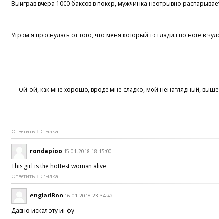
Выиграв вчера 1000 баксов в покер, мужчинка неотрывно распарыва
Утром я проснулась от того, что меня который то гладил по ноге в чул
— Ой-ой, как мне хорошо, вроде мне сладко, мой ненаглядный, выше ум
Ответить
Ссылка
rondapioo
15.01.2018 18:15:00
This girl is the hottest woman alive
Ответить
Ссылка
engladBon
16.01.2018 23:34:42
Давно искал эту инфу