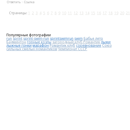
Ответить
Ссылка
Страницы:
1
2
3
4
5
6
7
8
9
10
11
12
13
14
15
16
17
18
19
20
21
Популярные фотографии
run
sprint
sprint-swim-run
sprintswimrun
swim
Бабье лето
Бадминтон
горные козлы
загородный клуб Романтик
лыжи
лыжные гонки
марафон
Романтик клуб
соревнование
Союз
сильных смелых романтиков
Чемпионат СССР