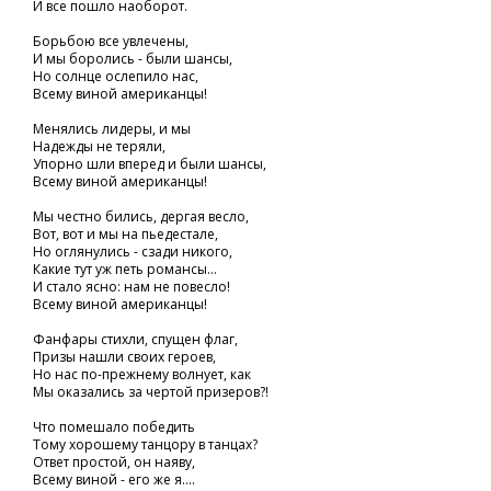
И все пошло наоборот.
Борьбою все увлечены,
И мы боролись - были шансы,
Но солнце ослепило нас,
Всему виной американцы!
Менялись лидеры, и мы
Надежды не теряли,
Упорно шли вперед и были шансы,
Всему виной американцы!
Мы честно бились, дергая весло,
Вот, вот и мы на пьедестале,
Но оглянулись - сзади никого,
Какие тут уж петь романсы...
И стало ясно: нам не повесло!
Всему виной американцы!
Фанфары стихли, спущен флаг,
Призы нашли своих героев,
Но нас по-прежнему волнует, как
Мы оказались за чертой призеров?!
Что помешало победить
Тому хорошему танцору в танцах?
Ответ простой, он наяву,
Всему виной - его же я....