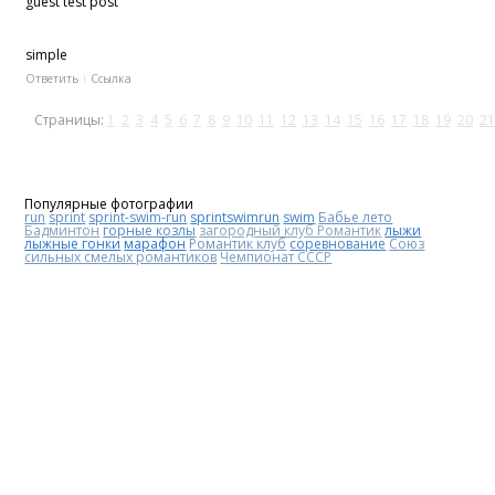
guest test post
simple
Ответить
Ссылка
Страницы:
1
2
3
4
5
6
7
8
9
10
11
12
13
14
15
16
17
18
19
20
21
Популярные фотографии
run
sprint
sprint-swim-run
sprintswimrun
swim
Бабье лето
Бадминтон
горные козлы
загородный клуб Романтик
лыжи
лыжные гонки
марафон
Романтик клуб
соревнование
Союз
сильных смелых романтиков
Чемпионат СССР