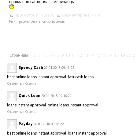
правильно вас понял - американцы!
Просмотров:
1761976
Комментариев:
7418
Теги:
гребная регата
,
стихотворение
Страницы:
1
2
3
4
5
6
7
8
9
10
11
12
13
14
15
16
17
18
19
20
21
Speedy Cash
20.01.2018 09:16:22
best online loans instant approval fast cash loans
Ответить
Ссылка
Quick Loan
20.01.2018 09:16:22
loans instant approval online loans instant approval
Ответить
Ссылка
Payday
20.01.2018 09:16:22
best online loans instant approval loans instant approval