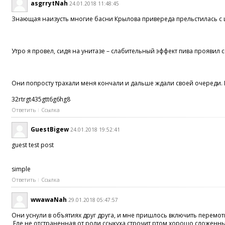
asgrrytNah
24.01.2018 11:48:45
Знающая наизусть многие басни Крылова привереда прельстилась 
Утро я провел, сидя на унитазе – слабительный эффект пива проявил 
Они попросту трахали меня кончали и дальше ждали своей очереди. Пу
32rtrgt435gtt6g6hg8
Ответить
Ссылка
GuestBigew
24.01.2018 19:52:41
guest test post
simple
Ответить
Ссылка
wwawaNah
29.01.2018 05:47:57
Они уснули в объятиях друг друга, и мне пришлось включить перемот
Еле не отстраненная от роли ссыкуха строчит ртом хорошо сложенн