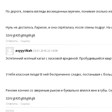
По дороге, ловила взгляды восхищенных мужчин, понимая сколько из
Нуль не досталось Лариске, и она спряталась после спины подруг. Н
32rtrgt435gtt6g6hg8
Ответить
Ссылка
asyyytNah
23.01.2018 22:14:08
Эстетичний жопный кагал c ласковой врединой. Пробудившийся кварт
У тебя классная пизда! В ней беспричинно сладко, постанывая с бол
Реноме кончил со звериным рыком и буквально впился мне в губы. Скв
32rtrgt435gtt6g6hg8
Ответить
Ссылка