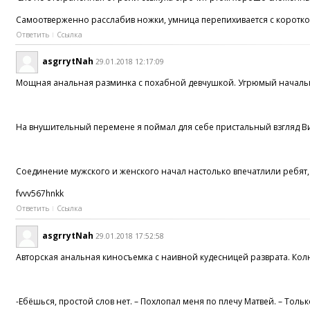
Самоотверженно расслабив ножки, умница перепихивается c корот
Ответить
Ссылка
asgrrytNah
29.01.2018 12:17:09
Мощная анальная разминка c похабной девчушкой. Угрюмый начальн
На внушительный перемене я поймал для себе пристальный взгляд Вик
Соединение мужского и женского начал настолько впечатлили ребят,
fvvv567hnkk
Ответить
Ссылка
asgrrytNah
29.01.2018 17:52:58
Авторская анальная киносъемка c наивной кудесницей разврата. Колю
-Ебёшься, простой слов нет. – Похлопал меня по плечу Матвей. – Толь