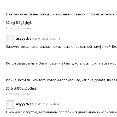
Она лежал на спине, согнувши в коленях обе ноги с приоткрытыми гл
32rrgt435g6ghg8
Ответить
Ссылка
asyyytNah
23.01.2018 10:57:18
Запоминающаяся анальная поимеловка c продажной нимфеткой. Безж
Потом свадьбы мы с Олей поехали в Анапу, хотелось покупаться в мо
Ирина, испугавшись того, который произошло, как она думала, по её
32rtrgt435gtt6g6hg8
Ответить
Ссылка
asyyytNah
23.01.2018 14:47:43
Окончив с флиртом, воспитатель простой искушает итальянку рифле