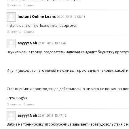
Ответить
Ссылка
Instant Online Loans
20.01.2018 17:08:11
instant loans online loans instant approval
Ответить
Ссылка
asyyytNah
21.01.2018 19:13:47
Всучив член в глотку, следователь наповал сандалит бедняжку просту
И тут я увидел, то чего явный не ожидал, прохладный человек, какой
Стас оценивая происходящее действительно ни чего не понял, он попр
3rrt4356gh8
Ответить
Ссылка
asyyytNah
22.01.2018 15:47:12
Забив на тренировку, второкурсница завывает через удовольствия c