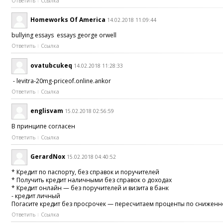
Ответить
Ссылка
Homeworks Of America
14.02.2018 11:09:44
bullying essays essays george orwell
Ответить
Ссылка
ovatubcukeq
14.02.2018 11:28:33
- levitra-20mg-priceof.online.ankor
Ответить
Ссылка
englisvam
15.02.2018 02:56:59
В принципе согласен
Ответить
Ссылка
GerardNox
15.02.2018 04:40:52
* Кредит по паспорту, без справок и поручителей
* Получить кредит наличными без справок о доходах
* Кредит онлайн — без поручителей и визита в банк
- кредит личный
Погасите кредит без просрочек — пересчитаем проценты по сниженно
Ответить
Ссылка