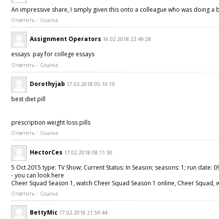
An impressive share, I simply given this onto a colleague who was doing a bi
Ответить
Ссылка
Assignment Operators
16.02.2018 22:49:28
essays pay for college essays
Ответить
Ссылка
Dorothyjab
17.02.2018 05:10:19
best diet pill
prescription weight loss pills
Ответить
Ссылка
HectorCes
17.02.2018 08:11:30
5 Oct 2015 type: TV Show; Current Status: In Season; seasons: 1; run date: 0
- you can look here
Cheer Squad Season 1, watch Cheer Squad Season 1 online, Cheer Squad, wat
Ответить
Ссылка
BettyMic
17.02.2018 21:59:44