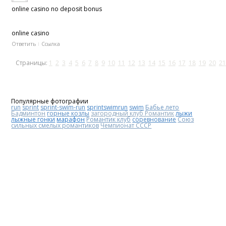
online casino no deposit bonus
online casino
Ответить
Ссылка
Страницы:
1
2
3
4
5
6
7
8
9
10
11
12
13
14
15
16
17
18
19
20
21
Популярные фотографии
run
sprint
sprint-swim-run
sprintswimrun
swim
Бабье лето
Бадминтон
горные козлы
загородный клуб Романтик
лыжи
лыжные гонки
марафон
Романтик клуб
соревнование
Союз
сильных смелых романтиков
Чемпионат СССР