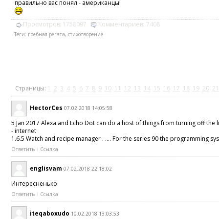
правильно вас понял - американцы!
Просмотров:
1758097
Комментариев:
7408
Теги:
гребная регата
,
стихотворение
Страницы:
1
2
3
4
5
6
7
8
9
10
11
12
13
14
15
16
17
18
19
20
21
HectorCes
07.02.2018 14:05:58
5 Jan 2017 Alexa and Echo Dot can do a host of things from turning off th
- internet
1.6.5 Watch and recipe manager . .... For the series 90 the programming sy
Ответить
Ссылка
englisvam
07.02.2018 22:18:02
Интересненько
Ответить
Ссылка
iteqaboxudo
10.02.2018 13:03:53