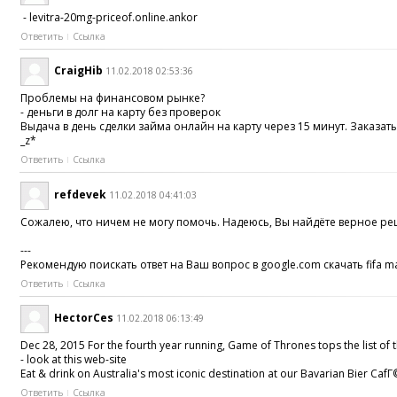
- levitra-20mg-priceof.online.ankor
Ответить
Ссылка
CraigHib
11.02.2018 02:53:36
Проблемы на финансовом рынке?
- деньги в долг на карту без проверок
Выдача в день сделки займа онлайн на карту через 15 минут. Заказат
_z*
Ответить
Ссылка
refdevek
11.02.2018 04:41:03
Сожалею, что ничем не могу помочь. Надеюсь, Вы найдёте верное р
---
Рекомендую поискать ответ на Ваш вопрос в google.com скачать fifa mas
Ответить
Ссылка
HectorCes
11.02.2018 06:13:49
Dec 28, 2015 For the fourth year running, Game of Thrones tops the list of 
- look at this web-site
Eat & drink on Australia's most iconic destination at our Bavarian Bier Ca
Ответить
Ссылка