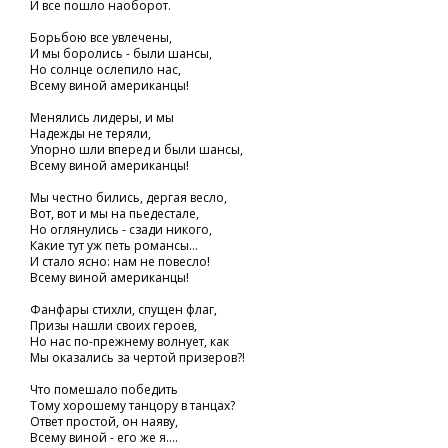
И все пошло наоборот.
Борьбою все увлечены,
И мы боролись - были шансы,
Но солнце ослепило нас,
Всему виной американцы!
Менялись лидеры, и мы
Надежды не теряли,
Упорно шли вперед и были шансы,
Всему виной американцы!
Мы честно бились, дергая весло,
Вот, вот и мы на пьедестале,
Но оглянулись - сзади никого,
Какие тут уж петь романсы...
И стало ясно: нам не повесло!
Всему виной американцы!
Фанфары стихли, спущен флаг,
Призы нашли своих героев,
Но нас по-прежнему волнует, как
Мы оказались за чертой призеров?!
Что помешало победить
Тому хорошему танцору в танцах?
Ответ простой, он наяву,
Всему виной - его же я....