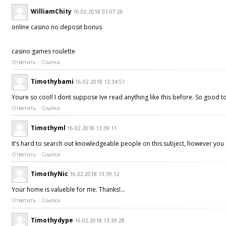
WilliamChity
16.02.2018 03:07:26
online casino no deposit bonus
casino games roulette
Ответить
Ссылка
Timothybami
16.02.2018 13:34:51
Youre so cool! I dont suppose Ive read anything like this before. So good t
Ответить
Ссылка
Timothyml
16.02.2018 13:39:11
It’s hard to search out knowledgeable people on this subject, however yo
Ответить
Ссылка
TimothyNic
16.02.2018 13:39:12
Your home is valueble for me. Thanks!…
Ответить
Ссылка
Timothydype
16.02.2018 13:39:28