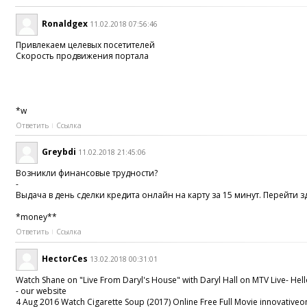
Ronaldgex
11.02.2018 07:56:46
Привлекаем целевых посетителей
Скорость продвижения портала
*w
Ответить
Ссылка
Greybdi
11.02.2018 21:45:06
Возникли финансовые трудности?
-
Выдача в день сделки кредита онлайн на карту за 15 минут. Перейти 
*money**
Ответить
Ссылка
HectorCes
13.02.2018 00:31:01
Watch Shane on "Live From Daryl's House" with Daryl Hall on MTV Live- Hell
- our website
4 Aug 2016 Watch Cigarette Soup (2017) Online Free Full Movie innovative