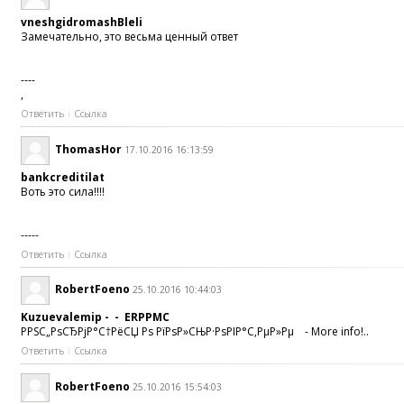
vneshgidromashBleli
Замечательно, это весьма ценный ответ
----
,
Ответить
Ссылка
ThomasHor
17.10.2016 16:13:59
bankcreditilat
Воть это сила!!!!
-----
Ответить
Ссылка
RobertFoeno
25.10.2016 10:44:03
Kuzuevalemip - - ERPPMC
РРЅС„РѕСЂРјР°С†РёСЏ Рѕ РїРѕР»СЊР·РѕРІР°С‚РµР»Рµ - More info!..
Ответить
Ссылка
RobertFoeno
25.10.2016 15:54:03