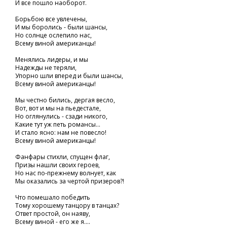
И все пошло наоборот.
Борьбою все увлечены,
И мы боролись - были шансы,
Но солнце ослепило нас,
Всему виной американцы!
Менялись лидеры, и мы
Надежды не теряли,
Упорно шли вперед и были шансы,
Всему виной американцы!
Мы честно бились, дергая весло,
Вот, вот и мы на пьедестале,
Но оглянулись - сзади никого,
Какие тут уж петь романсы...
И стало ясно: нам не повесло!
Всему виной американцы!
Фанфары стихли, спущен флаг,
Призы нашли своих героев,
Но нас по-прежнему волнует, как
Мы оказались за чертой призеров?!
Что помешало победить
Тому хорошему танцору в танцах?
Ответ простой, он наяву,
Всему виной - его же я....