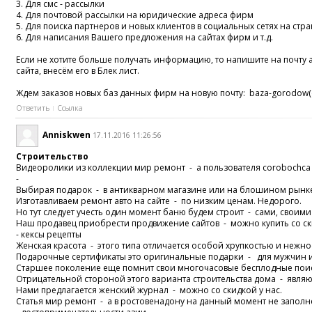
3. Для смс - рассылки
4. Для почтовой рассылки на юридические адреса фирм
5. Для поиска партнеров и новых клиентов в социальных сетях на ст
6. Для написания Вашего предложения на сайтах фирм и т.д.
Если не хотите больше получать информацию, то напишите на почту
сайта, внесём его в Блек лист.
Ждем заказов новых баз данных фирм на новую почту: baza-gorodow(@
Ответить
Ссылка
Anniskwen
17.11.2016 11:26:56
Строительство
Видеоролики из коллекции мир ремонт - а пользователя corobochca
-
Выбирая подарок - в антикварном магазине или на блошином рынке,
Изготавливаем ремонт авто на сайте - по низким ценам. Недорого.
Но тут следует учесть один момент баню будем строит - сами, своим
Наш продавец приобрести продвижение сайтов - можно купить со с
- кексы рецепты
Женская красота - этого типа отличается особой хрупкостью и нежн
Подарочные сертификаты это оригинальные подарки - для мужчин
Старшее поколение еще помнит свои многочасовые бесплодные поис
Отрицательной стороной этого варианта строительства дома - явля
Нами предлагается женский журнал - можно со скидкой у нас.
Статья мир ремонт - а в ростовенадону на данный момент не запол