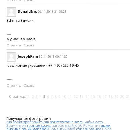
Ответить
Ссылка
DonaldNix
29.11.2016 21:25:25
3d-m.ru 3дмолл
----
А у нас а у Вас?=)
Ответить
Ссылка
JosephFam
30.11.2016 00:14:30
ювелирные украшения +7 (495) 625-19-45
-----
Ответить
Ссылка
Страницы:
1
2
3
4
5
6
7
8
9
10
11
12
13
14
15
16
17
18
19
20
21
Популярные фотографии
run
sprint
sprint-swim-run
sprintswimrun
swim
Бабье лето
Бадминтон
горные козлы
загородный клуб Романтик
лыжи
лыжные гонки
марафон
Романтик клуб
соревнование
Союз