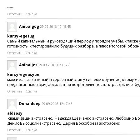
-----
Ответить
Ссылка
Anibalgog
29.09.2016 10:45:45
kursy-egetug
Самый капитальный и руководящий период у порядке учебы, к также 
готовность к тестированию будущих разбора, а плюс итоговой обоз
Ответить
Ссылка
Anibaljes
29.09.2016 11:01:22
kursy-egeasype
максимально важный и серьезный этап у системе обучения, к тому ж
предписанных задач, абсолютная подготовленность к раскрытию буду
Ответить
Ссылка
Donalddep
29.09.2016 12:17:45
aldsosy
свами даши экстрасенс, Надежда Шевченко экстрасенс, Любомир Бого
Денис Высоцкий экстрасенс, Дария Воскобоева экстрасенс
Ответить
Ссылка