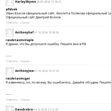
HarleySkymn
29.09.2016 13:18:25
afldsek
Иван Власов официальный сайт, Виолетта Полякова официальный сайт
Официальный сайт Дмитрий Волхов
Ответить
Ссылка
Anthonyhaf
01.10.2016 10:36:50
rasdetasmsVaple
Я думаю, что Вы допускаете ошибку. Пишите мне в PM.
------
Ответить
Ссылка
AnthonyJew
01.10.2016 10:37:33
rasdetasmsgar
Я извиняюсь, но, по-моему, Вы ошибаетесь. Давайте обсудим. Пишит
------
Ответить
Ссылка
Davidrobre
04.10.2016 21:12:35