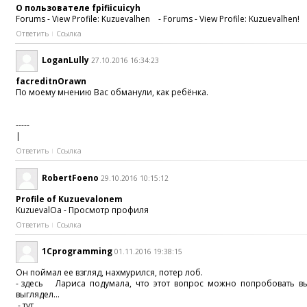
О пользователе fpifiicuicyh
Forums - View Profile: Kuzuevalhen - Forums - View Profile: Kuzuevalhen!
Ответить
Ссылка
LoganLully
27.10.2016 16:34:23
facreditnOrawn
По моему мнению Вас обманули, как ребёнка.
-----
|
Ответить
Ссылка
RobertFoeno
29.10.2016 10:15:12
Profile of Kuzuevalonem
KuzuevalOa - Просмотр профиля
Ответить
Ссылка
1Cprogramming
01.11.2016 19:38:15
Он поймал ее взгляд, нахмурился, потер лоб.
- здесь Лариса подумала, что этот вопрос можно попробовать в
выглядел...
- тут