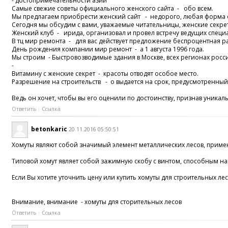
- достопримечательности азии
Самые свежие советы официального женского сайта - обо всем.
Мы предлагаем приобрести женский сайт - недорого, любая форма
Сегодня мы обсудим с вами, уважаемые читательницы, женские секр
Женский клуб - ирида, организовал и провел встречу ведущих специ
В тц мир ремонта - для вас действует предложение беспроцентная р
День рождения компании мир ремонт - а 1 августа 1996 года.
Мы строим - Быстровозводимые здания в Москве, всех регионах росс
-
Витамину с женские секрет - красоты отводят особое место.
Разрешение на строительств - о выдается на срок, предусмотренны
Ведь он хочет, чтобы вы его оценили по достоинству, признав уникал
Ответить
Ссылка
betonkaric
20.11.2016 05:50:51
Хомуты являют собой значимый элемент металлических лесов, приме
Типовой хомут являет собой зажимную скобу с винтом, способным на
Если Вы хотите уточнить цену или купить хомуты для строительных ле
Внимание, внимание - хомуты для сторительных лесов
Ответить
Ссылка