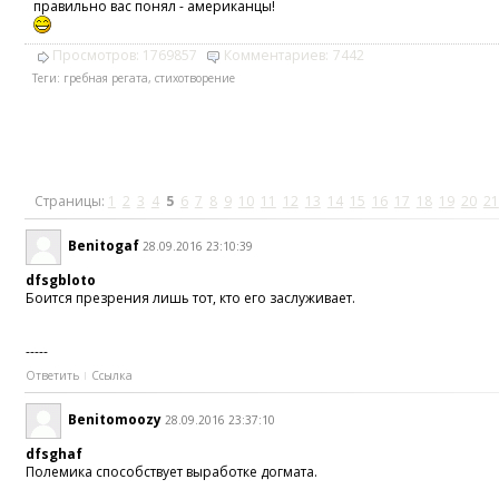
правильно вас понял - американцы!
Просмотров:
1769857
Комментариев:
7442
Теги:
гребная регата
,
стихотворение
Страницы:
1
2
3
4
5
6
7
8
9
10
11
12
13
14
15
16
17
18
19
20
21
Benitogaf
28.09.2016 23:10:39
dfsgbloto
Боится презрения лишь тот, кто его заслуживает.
-----
Ответить
Ссылка
Benitomoozy
28.09.2016 23:37:10
dfsghaf
Полемика способствует выработке догмата.