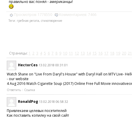
правильно вас понял - американцы!
Просмотров:
1778550
Комментариев:
7466
Теги:
гребная регата
,
стихотворение
Страницы:
1
2
3
4
5
6
7
8
9
10
11
12
13
14
15
16
17
18
19
20
21
HectorCes
13.02.2018 00:31:01
Watch Shane on "Live From Daryl's House" with Daryl Hall on MTV Live- Hell
- our website
4 Aug 2016 Watch Cigarette Soup (2017) Online Free Full Movie innovative
Ответить
Ссылка
RonaldPog
13.02.2018 06:58:32
Привлекаем целевых посетителей
Как поставить копилку на свой сайт