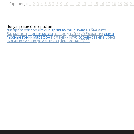
Страницы:
1
2
3
4
5
6
7
8
9
10
11
12
13
14
15
16
17
18
19
20
21
Популярные фотографии
run
sprint
sprint-swim-run
sprintswimrun
swim
Бабье лето
Бадминтон
горные козлы
загородный клуб Романтик
лыжи
лыжные гонки
марафон
Романтик клуб
соревнование
Союз
сильных смелых романтиков
Чемпионат СССР