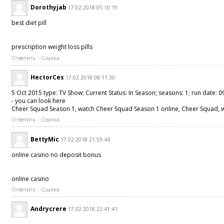
Dorothyjab
17.02.2018 05:10:19
best diet pill
prescription weight loss pills
Ответить
Ссылка
HectorCes
17.02.2018 08:11:30
5 Oct 2015 type: TV Show; Current Status: In Season; seasons: 1; run date: 0
- you can look here
Cheer Squad Season 1, watch Cheer Squad Season 1 online, Cheer Squad, wat
Ответить
Ссылка
BettyMic
17.02.2018 21:59:44
online casino no deposit bonus
online casino
Ответить
Ссылка
Andrycrere
17.02.2018 22:41:41