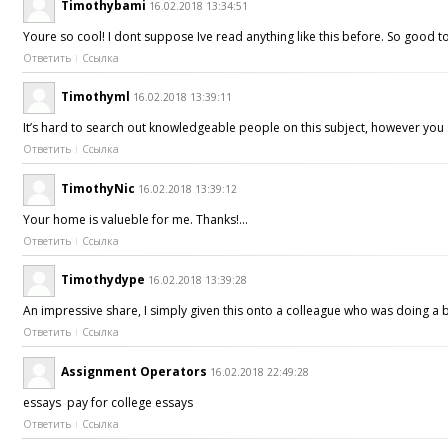
Timothybami
16.02.2018 13:34:51
Youre so cool! I dont suppose Ive read anything like this before. So good t
Ответить
Ссылка
Timothyml
16.02.2018 13:39:11
It’s hard to search out knowledgeable people on this subject, however yo
Ответить
Ссылка
TimothyNic
16.02.2018 13:39:12
Your home is valueble for me. Thanks!…
Ответить
Ссылка
Timothydype
16.02.2018 13:39:28
An impressive share, I simply given this onto a colleague who was doing a bi
Ответить
Ссылка
Assignment Operators
16.02.2018 22:49:28
essays pay for college essays
Ответить
Ссылка