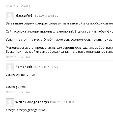
Ответить
Ссылка
MascarViG
18.02.2018 20:55:30
Вы в ищите фирму, которая соорудит вам автомойку самообслуживания
Сейчас эпоха информационных технологий. В связи с этим любая фирм
Услуги не стоят на месте. У тебя также есть возможность начать при
Менеджеры смогут предоставить вам вероятность сделать выбор: вы
Бесконтактные мойки самообслуживания – это высоколиквидное напра
Ответить
Ссылка
Ramonsok
18.02.2018 21:32:25
casino online for fun
casino games
Ответить
Ссылка
Write College Essays
19.02.2018 01:08:26
essays essays george orwell