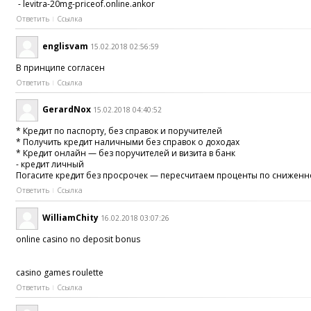
- levitra-20mg-priceof.online.ankor
Ответить
Ссылка
englisvam
15.02.2018 02:56:59
В принципе согласен
Ответить
Ссылка
GerardNox
15.02.2018 04:40:52
* Кредит по паспорту, без справок и поручителей
* Получить кредит наличными без справок о доходах
* Кредит онлайн — без поручителей и визита в банк
- кредит личный
Погасите кредит без просрочек — пересчитаем проценты по сниженно
Ответить
Ссылка
WilliamChity
16.02.2018 03:07:26
online casino no deposit bonus
casino games roulette
Ответить
Ссылка