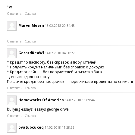
*w
Ответить
Ссылка
MarvinMeern
13.02.2018 20:34:48
Ответить
Ссылка
GerardReaWl
14.02.2018 04:58:27
* Кредит по паспорту, без справок и поручителей
* Получить кредит наличными без справок о доходах
* Кредит онлайн — без поручителей и визита в банк
- деньги в долг на карту
Погасите кредит без просрочек — пересчитаем проценты по сниженно
Ответить
Ссылка
Homeworks Of America
14.02.2018 11:09:44
bullying essays essays george orwell
Ответить
Ссылка
ovatubcukeq
14.02.2018 11:28:33