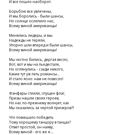
И все пошло наоборот.
Борьбою все увлечены,
И мы боролись - были шансы,
Но солнце ослепило нас,
Всему виной американцы!
Менялись лидеры, и мы
Надежды не теряли,
Упорно шли вперед и были шансы,
Всему виной американцы!
Мы честно бились, дергая весло,
Вот, вот и мы на пьедестале,
Но оглянулись - сзади никого,
Какие тут уж петь романсы...
И стало ясно: нам не повесло!
Всему виной американцы!
Фанфары стихли, спущен флаг,
Призы нашли своих героев,
Но нас по-прежнему волнует, как
Мы оказались за чертой призеров?!
Что помешало победить
Тому хорошему танцору в танцах?
Ответ простой, он наяву,
Всему виной - его же я....