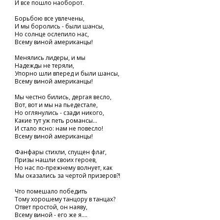
И все пошло наоборот.
Борьбою все увлечены,
И мы боролись - были шансы,
Но солнце ослепило нас,
Всему виной американцы!
Менялись лидеры, и мы
Надежды не теряли,
Упорно шли вперед и были шансы,
Всему виной американцы!
Мы честно бились, дергая весло,
Вот, вот и мы на пьедестале,
Но оглянулись - сзади никого,
Какие тут уж петь романсы...
И стало ясно: нам не повесло!
Всему виной американцы!
Фанфары стихли, спущен флаг,
Призы нашли своих героев,
Но нас по-прежнему волнует, как
Мы оказались за чертой призеров?!
Что помешало победить
Тому хорошему танцору в танцах?
Ответ простой, он наяву,
Всему виной - его же я....