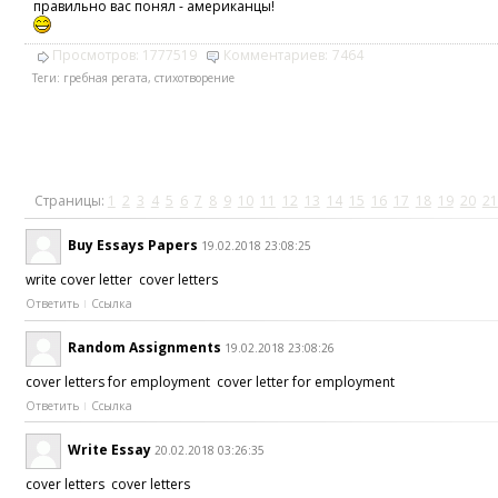
правильно вас понял - американцы!
Просмотров:
1777519
Комментариев:
7464
Теги:
гребная регата
,
стихотворение
Страницы:
1
2
3
4
5
6
7
8
9
10
11
12
13
14
15
16
17
18
19
20
21
Buy Essays Papers
19.02.2018 23:08:25
write cover letter cover letters
Ответить
Ссылка
Random Assignments
19.02.2018 23:08:26
cover letters for employment cover letter for employment
Ответить
Ссылка
Write Essay
20.02.2018 03:26:35
cover letters cover letters