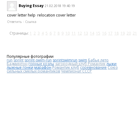
Buying Essay
21.02.2018 19:40:19
cover letter help relocation cover letter
Ответить
Ссылка
Страницы:
1
2
3
4
5
6
7
8
9
10
11
12
13
14
15
16
17
18
19
20
21
Популярные фотографии
run
sprint
sprint-swim-run
sprintswimrun
swim
Бабье лето
Бадминтон
горные козлы
загородный клуб Романтик
лыжи
лыжные гонки
марафон
Романтик клуб
соревнование
Союз
сильных смелых романтиков
Чемпионат СССР