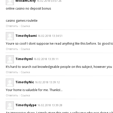
WilliamChity
16.02.2018 03:07:26
online casino no deposit bonus
casino games roulette
Ответить
Ссылка
Timothybami
16.02.2018 13:34:51
Youre so cool! I dont suppose Ive read anything like this before. So good t
Ответить
Ссылка
Timothyml
16.02.2018 13:39:11
It’s hard to search out knowledgeable people on this subject, however yo
Ответить
Ссылка
TimothyNic
16.02.2018 13:39:12
Your home is valueble for me. Thanks!…
Ответить
Ссылка
Timothydype
16.02.2018 13:39:28
An impressive share, I simply given this onto a colleague who was doing a bi