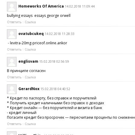
Homeworks Of America
14.02.2018 11:09:44
bullying essays essays george orwell
Ответить
Ссылка
ovatubcukeq
14.02.2018 11:28:33
- levitra-20mg-priceof.online.ankor
Ответить
Ссылка
englisvam
15.02.2018 02:56:59
В принципе согласен
Ответить
Ссылка
GerardNox
15.02.2018 04:40:52
* Кредит по паспорту, без справок и поручителей
* Получить кредит наличными без справок о доходах
* Кредит онлайн — без поручителей и визита в банк
- кредит личный
Погасите кредит без просрочек — пересчитаем проценты по сниженно
Ответить
Ссылка