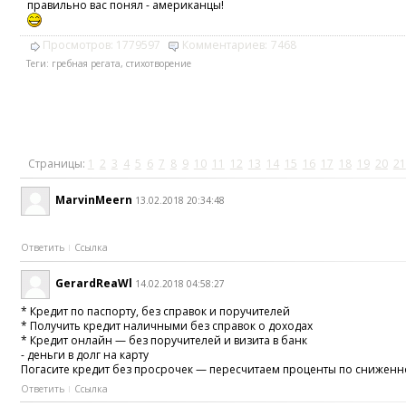
правильно вас понял - американцы!
Просмотров:
1779597
Комментариев:
7468
Теги:
гребная регата
,
стихотворение
Страницы:
1
2
3
4
5
6
7
8
9
10
11
12
13
14
15
16
17
18
19
20
21
MarvinMeern
13.02.2018 20:34:48
Ответить
Ссылка
GerardReaWl
14.02.2018 04:58:27
* Кредит по паспорту, без справок и поручителей
* Получить кредит наличными без справок о доходах
* Кредит онлайн — без поручителей и визита в банк
- деньги в долг на карту
Погасите кредит без просрочек — пересчитаем проценты по сниженно
Ответить
Ссылка