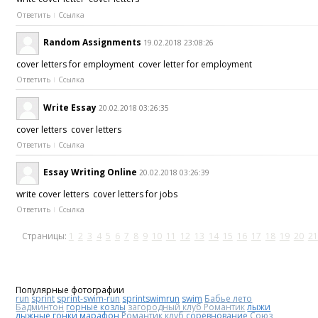
Ответить
Ссылка
Random Assignments
19.02.2018 23:08:26
cover letters for employment cover letter for employment
Ответить
Ссылка
Write Essay
20.02.2018 03:26:35
cover letters cover letters
Ответить
Ссылка
Essay Writing Online
20.02.2018 03:26:39
write cover letters cover letters for jobs
Ответить
Ссылка
Страницы:
1
2
3
4
5
6
7
8
9
10
11
12
13
14
15
16
17
18
19
20
21
Популярные фотографии
run
sprint
sprint-swim-run
sprintswimrun
swim
Бабье лето
Бадминтон
горные козлы
загородный клуб Романтик
лыжи
лыжные гонки
марафон
Романтик клуб
соревнование
Союз