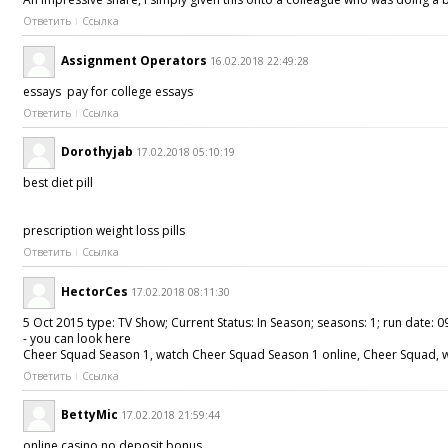
Ответить
Ссылка
Assignment Operators
16.02.2018 22:49:28
essays pay for college essays
Ответить
Ссылка
Dorothyjab
17.02.2018 05:10:19
best diet pill
prescription weight loss pills
Ответить
Ссылка
HectorCes
17.02.2018 08:11:30
5 Oct 2015 type: TV Show; Current Status: In Season; seasons: 1; run date: 0
- you can look here
Cheer Squad Season 1, watch Cheer Squad Season 1 online, Cheer Squad, wat
Ответить
Ссылка
BettyMic
17.02.2018 21:59:44
online casino no deposit bonus