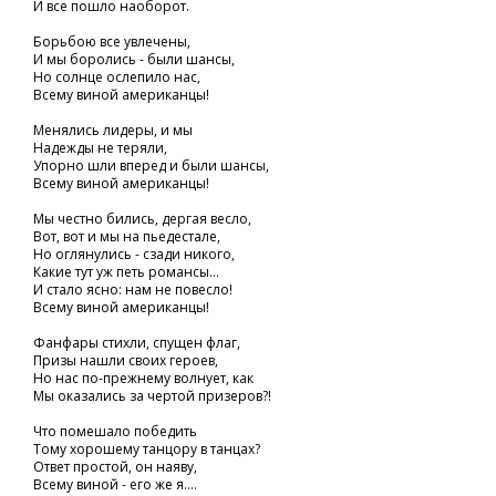
И все пошло наоборот.
Борьбою все увлечены,
И мы боролись - были шансы,
Но солнце ослепило нас,
Всему виной американцы!
Менялись лидеры, и мы
Надежды не теряли,
Упорно шли вперед и были шансы,
Всему виной американцы!
Мы честно бились, дергая весло,
Вот, вот и мы на пьедестале,
Но оглянулись - сзади никого,
Какие тут уж петь романсы...
И стало ясно: нам не повесло!
Всему виной американцы!
Фанфары стихли, спущен флаг,
Призы нашли своих героев,
Но нас по-прежнему волнует, как
Мы оказались за чертой призеров?!
Что помешало победить
Тому хорошему танцору в танцах?
Ответ простой, он наяву,
Всему виной - его же я....