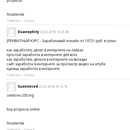
propecia
finasteride
Ответить
Ссылка
Duanephity
22.02.2018 14:25:38
[ПРИВАТНЫЙ КУРС - Зарабатывай онлайн от 10721 руб. в сутки.:
как заработать денег в интернете на лайках
простой заработок в интернете для всех
как заработать деньги в интернете на вкладах
сайт заработок в интернете за просмотр видео на ютубе
курица заработок в интернете
Ответить
Ссылка
Suanneced
22.02.2018 16:12:16
celebrex 200 mg
buy propecia online
finasteride
Ответить
Ссылка