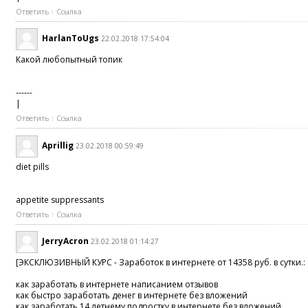
Ответить
Ссылка
HarlanToUgs
22.02.2018 17:54:04
Какой любопытный топик
------
|
Ответить
Ссылка
Aprillig
23.02.2018 00:59:49
diet pills
appetite suppressants
Ответить
Ссылка
JerryAcron
23.02.2018 01:14:27
[ЭКСКЛЮЗИВНЫЙ КУРС - Заработок в интернете от 14358 руб. в сутки.:
как заработать в интернете написанием отзывов
как быстро заработать денег в интернете без вложений
как заработать 14 летнему подростку в интернете без вложений