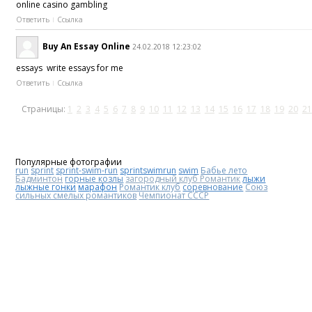
online casino gambling
Ответить
Ссылка
Buy An Essay Online
24.02.2018 12:23:02
essays write essays for me
Ответить
Ссылка
Страницы:
1
2
3
4
5
6
7
8
9
10
11
12
13
14
15
16
17
18
19
20
21
Популярные фотографии
run
sprint
sprint-swim-run
sprintswimrun
swim
Бабье лето
Бадминтон
горные козлы
загородный клуб Романтик
лыжи
лыжные гонки
марафон
Романтик клуб
соревнование
Союз
сильных смелых романтиков
Чемпионат СССР