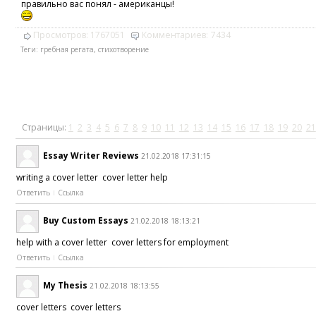
правильно вас понял - американцы!
Просмотров:
1767051
Комментариев:
7434
Теги:
гребная регата
,
стихотворение
Страницы:
1
2
3
4
5
6
7
8
9
10
11
12
13
14
15
16
17
18
19
20
21
Essay Writer Reviews
21.02.2018 17:31:15
writing a cover letter cover letter help
Ответить
Ссылка
Buy Custom Essays
21.02.2018 18:13:21
help with a cover letter cover letters for employment
Ответить
Ссылка
My Thesis
21.02.2018 18:13:55
cover letters cover letters