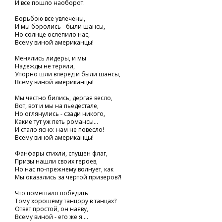
И все пошло наоборот.
Борьбою все увлечены,
И мы боролись - были шансы,
Но солнце ослепило нас,
Всему виной американцы!
Менялись лидеры, и мы
Надежды не теряли,
Упорно шли вперед и были шансы,
Всему виной американцы!
Мы честно бились, дергая весло,
Вот, вот и мы на пьедестале,
Но оглянулись - сзади никого,
Какие тут уж петь романсы...
И стало ясно: нам не повесло!
Всему виной американцы!
Фанфары стихли, спущен флаг,
Призы нашли своих героев,
Но нас по-прежнему волнует, как
Мы оказались за чертой призеров?!
Что помешало победить
Тому хорошему танцору в танцах?
Ответ простой, он наяву,
Всему виной - его же я....