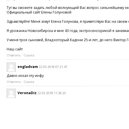
Тут вы сможете задать любой волнующий Вас вопрос сильнейшему экс
Официальный сайт Елены Голуновой
Здравствуйте! Меня зовут Елена Голунова, я приветствую Вас на свое
Я урожанка Новосибирска и мне 43 года, экстросенсорикой я занима
У меня трое сыновей, Влад который Кадони 25-и лет, до него Виктор
Наш сайт
Ответить
Ссылка
engladvam
22.03.2018 07:21:47
Давно искал эту инфу
Ответить
Ссылка
VeronaDiz
22.03.2018 11:36:25