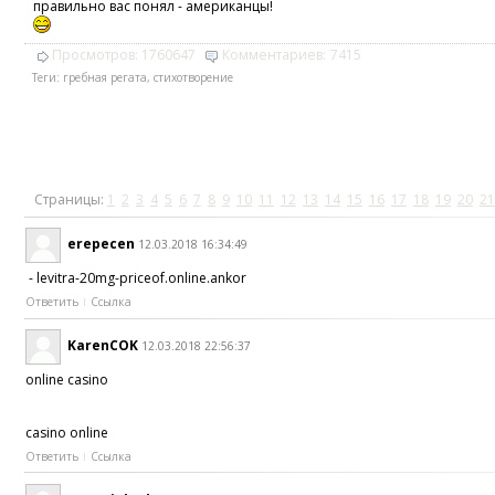
правильно вас понял - американцы!
Просмотров:
1760647
Комментариев:
7415
Теги:
гребная регата
,
стихотворение
Страницы:
1
2
3
4
5
6
7
8
9
10
11
12
13
14
15
16
17
18
19
20
21
erepecen
12.03.2018 16:34:49
- levitra-20mg-priceof.online.ankor
Ответить
Ссылка
KarenCOK
12.03.2018 22:56:37
online casino
casino online
Ответить
Ссылка