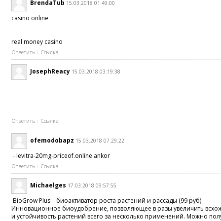
BrendaTub
15.03.2018 01:49:00
casino online
real money casino
Ответить
Ссылка
JosephReacy
15.03.2018 03:19:38
Ответить
Ссылка
ofemodobapz
15.03.2018 07:29:22
- levitra-20mg-priceof.online.ankor
Ответить
Ссылка
Michaelges
17.03.2018 09:57:55
BioGrow Plus – биоактиватор роста растений и рассады (99 руб)
Инновационное биоудобрение, позволяющее в разы увеличить всхож
и устойчивость растений всего за несколько применений. Можно по