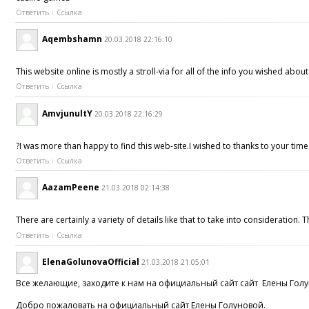
Ответить
Ссылка
Aqembshamn
20.03.2018 22:16:10
This website online is mostly a stroll-via for all of the info you wished abou
Ответить
Ссылка
AmvjunultY
20.03.2018 22:16:29
?I was more than happy to find this web-site.I wished to thanks to your time f
Ответить
Ссылка
AazamPeene
21.03.2018 02:14:38
There are certainly a variety of details like that to take into consideration
Ответить
Ссылка
ElenaGolunovaOfficial
21.03.2018 21:05:01
Все желающие, заходите к нам на официальный сайт сайт Елены Гол
Добро пожаловать на официальный сайт Елены Голуновой.