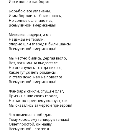
И все пошло наоборот.
Борьбою все увлечены,
И мы боролись - были шансы,
Но солнце ослепило нас,
Всему виной американцы!
Менялись лидеры, и мы
Надежды не теряли,
Упорно шли вперед и были шансы,
Всему виной американцы!
Мы честно бились, дергая весло,
Вот, вот и мы на пьедестале,
Но оглянулись - сзади никого,
Какие тут уж петь романсы...
И стало ясно: нам не повесло!
Всему виной американцы!
Фанфары стихли, спущен флаг,
Призы нашли своих героев,
Но нас по-прежнему волнует, как
Мы оказались за чертой призеров?!
Что помешало победить
Тому хорошему танцору в танцах?
Ответ простой, он наяву,
Всему виной - его же я....