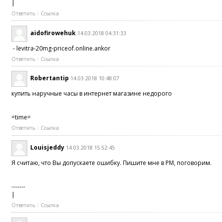
|
Ответить
Ссылка
aidofirowehuk
14.03.2018 04:31:33
- levitra-20mg-priceof.online.ankor
Ответить
Ссылка
Robertantip
14.03.2018 10:48:07
купить наручные часы в интернет магазине недорого
=time=
Ответить
Ссылка
Louisjeddy
14.03.2018 15:52:45
Я считаю, что Вы допускаете ошибку. Пишите мне в PM, поговорим.
-------
|
Ответить
Ссылка