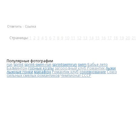
Ответить
Ссылка
Страницы:
1
2
3
4
5
6
7
8
9
10
11
12
13
14
15
16
17
18
19
20
21
Популярные фотографии
run
sprint
sprint-swim-run
sprintswimrun
swim
Бабье лето
Бадминтон
горные козлы
загородный клуб Романтик
лыжи
лыжные гонки
марафон
Романтик клуб
соревнование
Союз
сильных смелых романтиков
Чемпионат СССР