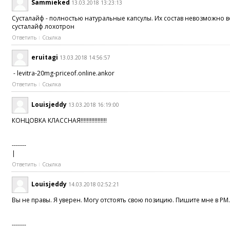
Sammieked
13.03.2018 13:23:13
Сусталайф - полностью натуральные капсулы. Их состав невозможно в
сусталайф лохотрон
Ответить
Ссылка
eruitagi
13.03.2018 14:56:57
- levitra-20mg-priceof.online.ankor
Ответить
Ссылка
Louisjeddy
13.03.2018 16:19:00
КОНЦОВКА КЛАССНАЯ!!!!!!!!!!!!!!!!!
-------
|
Ответить
Ссылка
Louisjeddy
14.03.2018 02:52:21
Вы не правы. Я уверен. Могу отстоять свою позицию. Пишите мне в PM
-------