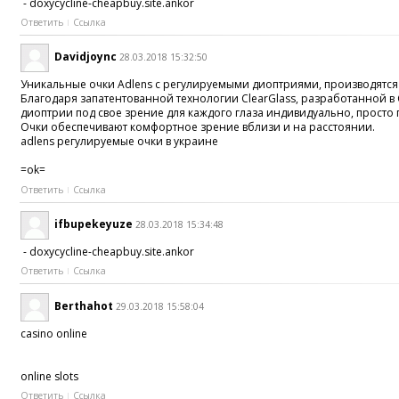
- doxycycline-cheapbuy.site.ankor
Ответить
Ссылка
Davidjoync
28.03.2018 15:32:50
Уникальные очки Adlens с регулируемыми диоптриями, производятся в
Благодаря запатентованной технологии ClearGlass, разработанной в
диоптрии под свое зрение для каждого глаза индивидуально, просто 
Очки обеспечивают комфортное зрение вблизи и на расстоянии.
adlens регулируемые очки в украине
=ok=
Ответить
Ссылка
ifbupekeyuze
28.03.2018 15:34:48
- doxycycline-cheapbuy.site.ankor
Ответить
Ссылка
Berthahot
29.03.2018 15:58:04
casino online
online slots
Ответить
Ссылка