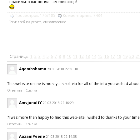
правильно вас понял - американцы!
Просмотров:
1767185
Комментариев:
7434
Теги:
гребная регата
,
стихотворение
Страницы:
1
2
3
4
5
6
7
8
9
10
11
12
13
14
15
16
17
18
19
20
21
Aqembshamn
20.03.2018 22:16:10
This website online is mostly a stroll-via for all of the info you wished abou
Ответить
Ссылка
AmvjunultY
20.03.2018 22:16:29
?I was more than happy to find this web-site.I wished to thanks to your time f
Ответить
Ссылка
AazamPeene
21.03.2018 02:14:38