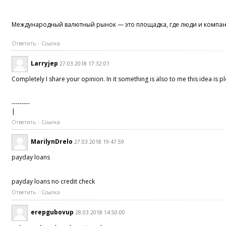
Международный валютный рынок — это площадка, где люди и компани
Ответить
Ссылка
Larryjep
27.03.2018 17:32:01
Completely I share your opinion. In it something is also to me this idea is p
---------
|
Ответить
Ссылка
MarilynDrelo
27.03.2018 19:47:59
payday loans
payday loans no credit check
Ответить
Ссылка
erepgubovup
28.03.2018 14:50:00