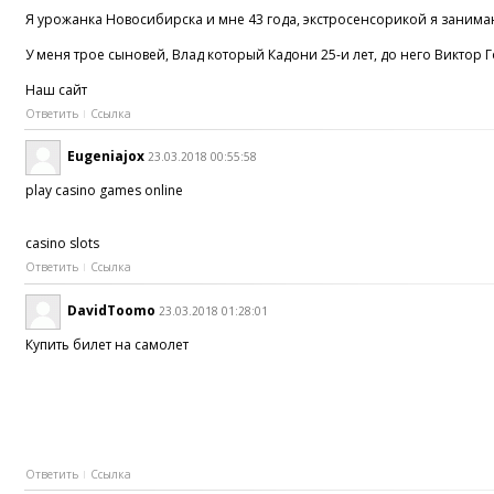
Я урожанка Новосибирска и мне 43 года, экстросенсорикой я занима
У меня трое сыновей, Влад который Кадони 25-и лет, до него Виктор
Наш сайт
Ответить
Ссылка
Eugeniajox
23.03.2018 00:55:58
play casino games online
casino slots
Ответить
Ссылка
DavidToomo
23.03.2018 01:28:01
Купить билет на самолет
Ответить
Ссылка