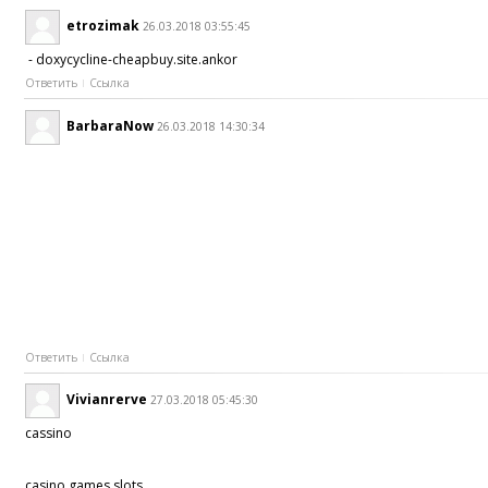
etrozimak
26.03.2018 03:55:45
- doxycycline-cheapbuy.site.ankor
Ответить
Ссылка
BarbaraNow
26.03.2018 14:30:34
Ответить
Ссылка
Vivianrerve
27.03.2018 05:45:30
cassino
casino games slots