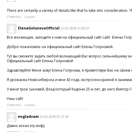
There are certainly a variety of details like that to take into consideration
Ответить
Ссылка
ElenaGolunovaOfficial
21.03.2018 21:05:01
Все желающие, заходите к нам на официальный сайт сайт Елены Гол
Добро пожаловать на официальный сайт Елены Голуновой.
Тут вы сможете задать любой волнующий Вас вопрос сильнейшему экс
Официальный сайт Елены Голуновой
Здравствуйте! Меня зовут Елена Голунова, я приветствую Вас на свое
Я урожанка Новосибирска и мне 43 года, экстросенсорикой я занима
У меня трое сыновей, Влад который Кадони 25-и лет, до него Виктор
Наш сайт
Ответить
Ссылка
engladvam
22.03.2018 07:21:47
Давно искал эту инфу
Ответить
Ссылка