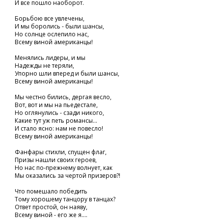
И все пошло наоборот.
Борьбою все увлечены,
И мы боролись - были шансы,
Но солнце ослепило нас,
Всему виной американцы!
Менялись лидеры, и мы
Надежды не теряли,
Упорно шли вперед и были шансы,
Всему виной американцы!
Мы честно бились, дергая весло,
Вот, вот и мы на пьедестале,
Но оглянулись - сзади никого,
Какие тут уж петь романсы...
И стало ясно: нам не повесло!
Всему виной американцы!
Фанфары стихли, спущен флаг,
Призы нашли своих героев,
Но нас по-прежнему волнует, как
Мы оказались за чертой призеров?!
Что помешало победить
Тому хорошему танцору в танцах?
Ответ простой, он наяву,
Всему виной - его же я....