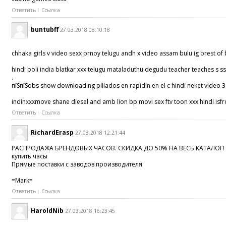
Ответить
Ссылка
buntubff
27.03.2018 08:10:18
chhaka girls v video sexx prnoy telugu andh x video assam bulu ig brest o
hindi boli india blatkar xxx telugu mataladuthu degudu teacher teaches s 
.
пїЅпїЅobs show downloading pillados en rapidin en el c hindi neket video 
indinxxxmove shane diesel and amb lion bp movi sex ftv toon xxx hindi isf
Ответить
Ссылка
RichardErasp
27.03.2018 12:21:44
РАСПРОДАЖА БРЕНДОВЫХ ЧАСОВ. СКИДКА ДО 50% НА ВЕСЬ КАТАЛОГ
купить часы
Прямые поставки с заводов производителя
=Mark=
Ответить
Ссылка
HaroldNib
27.03.2018 16:23:45