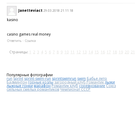
Janetteviact
29.03.2018 21:11:18
kasino
casino games real money
Ответить
Ссылка
Страницы:
1
2
3
4
5
6
7
8
9
10
11
12
13
14
15
16
17
18
19
20
21
Популярные фотографии
run
sprint
sprint-swim-run
sprintswimrun
swim
Бабье лето
Бадминтон
горные козлы
загородный клуб Романтик
лыжи
лыжные гонки
марафон
Романтик клуб
соревнование
Союз
сильных смелых романтиков
Чемпионат СССР