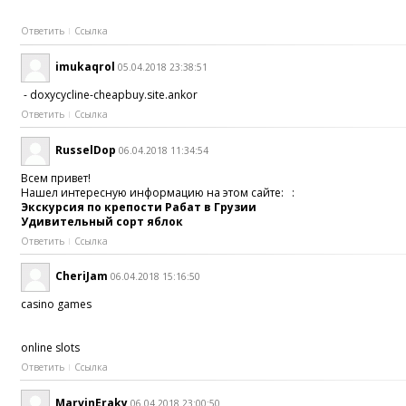
Ответить
Ссылка
imukaqrol
05.04.2018 23:38:51
- doxycycline-cheapbuy.site.ankor
Ответить
Ссылка
RusselDop
06.04.2018 11:34:54
Всем привет!
Нашел интересную информацию на этом сайте: :
Экскурсия по крепости Рабат в Грузии
Удивительный сорт яблок
Ответить
Ссылка
CheriJam
06.04.2018 15:16:50
casino games
online slots
Ответить
Ссылка
MarvinEraky
06.04.2018 23:00:50