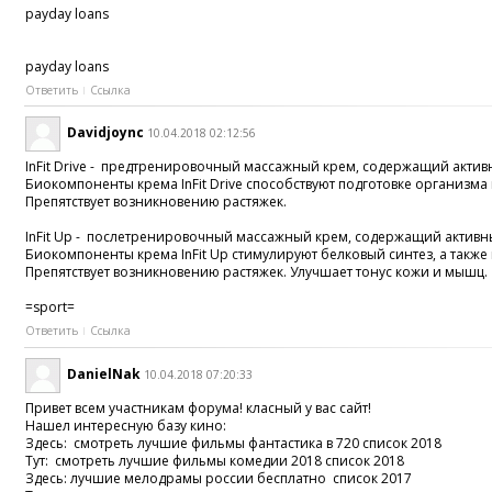
payday loans
payday loans
Ответить
Ссылка
Davidjoync
10.04.2018 02:12:56
InFit Drive - предтренировочный массажный крем, содержащий акти
Биокомпоненты крема InFit Drive способствуют подготовке организ
Препятствует возникновению растяжек.
InFit Up - послетренировочный массажный крем, содержащий активн
Биокомпоненты крема InFit Up стимулируют белковый синтез, а так
Препятствует возникновению растяжек. Улучшает тонус кожи и мышц.
=sport=
Ответить
Ссылка
DanielNak
10.04.2018 07:20:33
Привет всем участникам форума! класный у вас сайт!
Нашел интересную базу кино:
Здесь: смотреть лучшие фильмы фантастика в 720 список 2018
Тут: смотреть лучшие фильмы комедии 2018 список 2018
Здесь: лучшие мелодрамы россии бесплатно список 2017