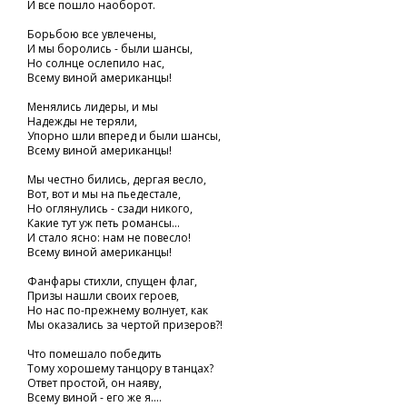
И все пошло наоборот.
Борьбою все увлечены,
И мы боролись - были шансы,
Но солнце ослепило нас,
Всему виной американцы!
Менялись лидеры, и мы
Надежды не теряли,
Упорно шли вперед и были шансы,
Всему виной американцы!
Мы честно бились, дергая весло,
Вот, вот и мы на пьедестале,
Но оглянулись - сзади никого,
Какие тут уж петь романсы...
И стало ясно: нам не повесло!
Всему виной американцы!
Фанфары стихли, спущен флаг,
Призы нашли своих героев,
Но нас по-прежнему волнует, как
Мы оказались за чертой призеров?!
Что помешало победить
Тому хорошему танцору в танцах?
Ответ простой, он наяву,
Всему виной - его же я....