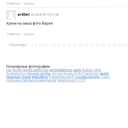
Ответить
Ссылка
ardSet
10.04.2018 15:01:58
Кухни на заказ фото Верея
Ответить
Ссылка
Страницы:
1
2
3
4
5
6
7
8
9
10
11
12
13
14
15
16
17
18
19
20
21
Популярные фотографии
run
sprint
sprint-swim-run
sprintswimrun
swim
Бабье лето
Бадминтон
горные козлы
загородный клуб Романтик
лыжи
лыжные гонки
марафон
Романтик клуб
соревнование
Союз
сильных смелых романтиков
Чемпионат СССР