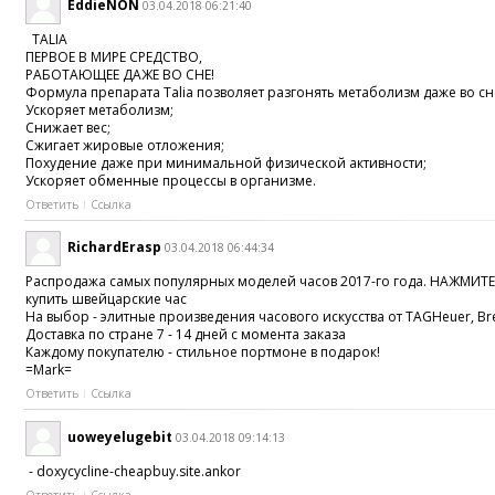
EddieNON
03.04.2018 06:21:40
TALIA
ПЕРВОЕ В МИРЕ СРЕДСТВО,
РАБОТАЮЩЕЕ ДАЖЕ ВО СНЕ!
Формула препарата Talia позволяет разгонять метаболизм даже во сне,
Ускоряет метаболизм;
Снижает вес;
Сжигает жировые отложения;
Похудение даже при минимальной физической активности;
Ускоряет обменные процессы в организме.
Ответить
Ссылка
RichardErasp
03.04.2018 06:44:34
Распродажа самых популярных моделей часов 2017-го года. НАЖМ
купить швейцарские час
На выбор - элитные произведения часового искусства от TAGHeuer, Brei
Доставка по стране 7 - 14 дней с момента заказа
Каждому покупателю - стильное портмоне в подарок!
=Mark=
Ответить
Ссылка
uoweyelugebit
03.04.2018 09:14:13
- doxycycline-cheapbuy.site.ankor
Ответить
Ссылка