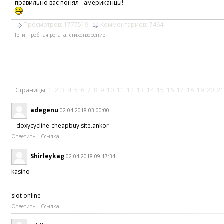
правильно вас понял - американцы!
Просмотров:
1777519
Комментариев:
7464
Теги:
гребная регата
,
стихотворение
Страницы:
1
2
3
4
5
6
7
8
9
10
11
12
13
14
15
16
17
18
19
20
21
adegenu
02.04.2018 03:00:00
- doxycycline-cheapbuy.site.ankor
Ответить
Ссылка
Shirleykag
02.04.2018 09:17:34
kasino
slot online
Ответить
Ссылка