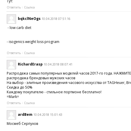
Тут:
Ответить
Ссылка
bqkclNeOgs
10.04.2018 07:51:16
- low carb diet
- isogenics weight loss program
Ответить
Ссылка
RichardErasp
10.04.2018 08:07:41
Распродажа самых популярных моделей часов 2017-го года. НАЖМ
распродажа брендовых мужских часов
На выбор - элитные произведения часового искусства от TAGHeuer, Brei
Скидка до 50%
Каждому покупателю - стильное портмоне бесплатно!
=Mark=
Ответить
Ссылка
ardBem
10.04.2018 15:01:43
Мосмеб Серпухов