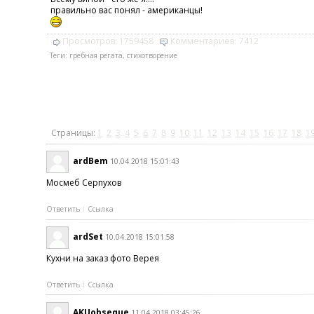
правильно вас понял - американцы!
Просмотров:
1759458
Комментариев:
7412
Теги:
гребная регата
,
стихотворение
Страницы:
1
2
3
4
5
6
7
8
9
10
11
12
13
14
15
16
17
18
1
ardBem
10.04.2018 15:01:43
Мосмеб Серпухов
Ответить
Ссылка
ardSet
10.04.2018 15:01:58
Кухни на заказ фото Верея
Ответить
Ссылка
AKUobseque
11.04.2018 03:45:26