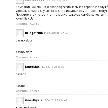
Компания «Акен» – высокопрофессиональная сервисная служба, 
Довольно часто случается так, что ищущих ремонт окон, могут
При этом стоит отметить, что мы используем сугубо качественн
Aken Kiev Ua:
Ответить
Ссылка
BridgetNub
11.04.2018 06:22:54
casino slots
casino slots
Ответить
Ссылка
JanetMax
11.04.2018 08:38:05
cassino
kasino
Ответить
Ссылка
Guesthycle
13.04.2018 23:14:46
guest test post