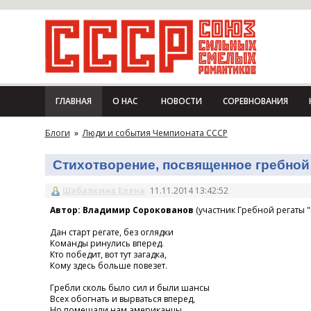
ГЛАВНАЯ
О НАС
НОВОСТИ
СОРЕВНОВАНИЯ
Блоги
»
Люди и события Чемпионата СССР
Стихотворение, посвященное гребной 
Шабалкина Елена
11.11.2014 13:42:52
Автор: Владимир Сорокованов
(участник Гребной регаты "
Дан старт регате, без оглядки
Команды ринулись вперед.
Кто победит, вот тут загадка,
Кому здесь больше повезет.
Гребли сколь было сил и были шансы
Всех обогнать и вырваться вперед,
Но помешали нам американцы,