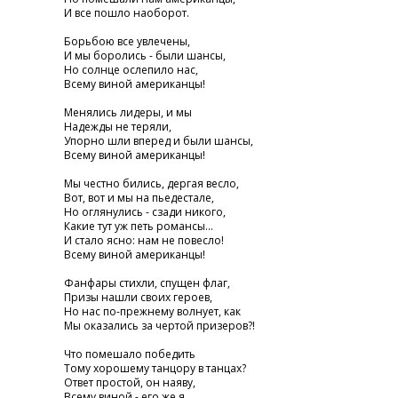
И все пошло наоборот.
Борьбою все увлечены,
И мы боролись - были шансы,
Но солнце ослепило нас,
Всему виной американцы!
Менялись лидеры, и мы
Надежды не теряли,
Упорно шли вперед и были шансы,
Всему виной американцы!
Мы честно бились, дергая весло,
Вот, вот и мы на пьедестале,
Но оглянулись - сзади никого,
Какие тут уж петь романсы...
И стало ясно: нам не повесло!
Всему виной американцы!
Фанфары стихли, спущен флаг,
Призы нашли своих героев,
Но нас по-прежнему волнует, как
Мы оказались за чертой призеров?!
Что помешало победить
Тому хорошему танцору в танцах?
Ответ простой, он наяву,
Всему виной - его же я....