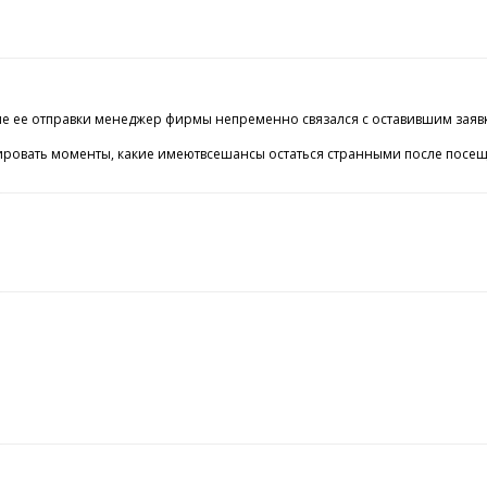
 ее отправки менеджер фирмы непременно связался с оставившим заявку п
ровать моменты, какие имеютвсешансы остаться странными после посещен