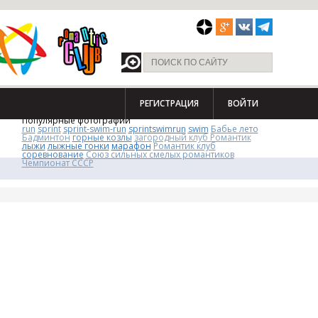
РЕГИСТРАЦИЯ
ВОЙТИ
Популярные фотографии
run
sprint
sprint-swim-run
sprintswimrun
swim
Бабье лето
Бадминтон
горные козлы
загородный клуб Романтик
лыжи
лыжные гонки
марафон
Романтик клуб
соревнование
Союз сильных смелых романтиков
Чемпионат СССР