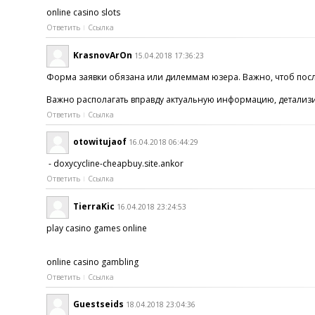
online casino slots
Ответить
Ссылка
KrasnovArOn
15.04.2018 17:36:23
Форма заявки обязана или дилеммам юзера. Важно, чтоб после
Важно располагать вправду актуальную информацию, детализи
Ответить
Ссылка
otowitujaof
16.04.2018 06:44:29
- doxycycline-cheapbuy.site.ankor
Ответить
Ссылка
TierraKic
16.04.2018 23:24:53
play casino games online
online casino gambling
Ответить
Ссылка
Guestseids
18.04.2018 23:04:36