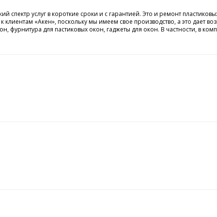
ектр услуг в короткие сроки и с гарантией. Это и ремонт пластиковых о
я к клиентам «Акен», поскольку мы имеем свое производство, а это дает 
кон, фурнитура для пастиковых окон, гаджеты для окон. В частности, в к