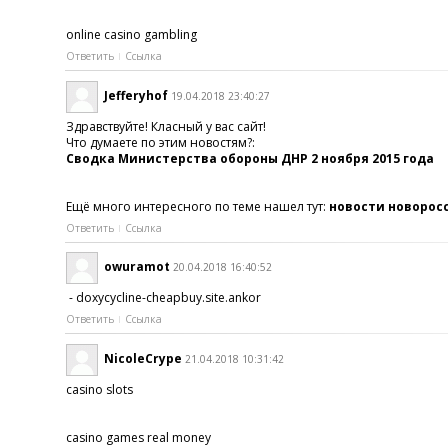
online casino gambling
Ответить
Ссылка
Jefferyhof
19.04.2018 23:40:27
Здравствуйте! Класный у вас сайт!
Что думаете по этим новостям?:
Сводка Министерства обороны ДНР 2 ноября 2015 года
Ещё много интересного по теме нашел тут:
новости новорос
Ответить
Ссылка
owuramot
20.04.2018 16:40:52
- doxycycline-cheapbuy.site.ankor
Ответить
Ссылка
NicoleCrype
21.04.2018 10:31:42
casino slots
casino games real money