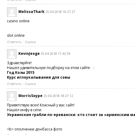
MelissaThark
25.04.2018 16:27:27
casino online
slot online
Ответить
Ссылка
KevinJeoge
25.04.2018 17:42:59
Здравствуйте!
Нашел удивительную подборку на этом сайте: :
Год Козы 2015
Курс иглоукалывания для совы
Ответить
Ссылка
MorrisSoype
25.04.2018 18:27:12
Приветствую всех! Класный у вас сайт!
Нашёл инфу в сети:
Украинские грабли по-еревански: кто стоит за «армянским 
<b> ополченки донбасса фото