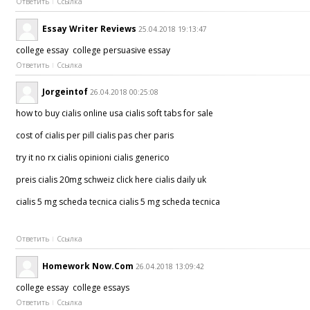
Ответить
Ссылка
Essay Writer Reviews
25.04.2018 19:13:47
college essay college persuasive essay
Ответить
Ссылка
Jorgeintof
26.04.2018 00:25:08
how to buy cialis online usa cialis soft tabs for sale
cost of cialis per pill cialis pas cher paris
try it no rx cialis opinioni cialis generico
preis cialis 20mg schweiz click here cialis daily uk
cialis 5 mg scheda tecnica cialis 5 mg scheda tecnica
Ответить
Ссылка
Homework Now.Com
26.04.2018 13:09:42
college essay college essays
Ответить
Ссылка