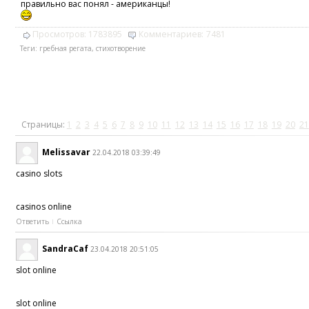
правильно вас понял - американцы!
Просмотров:
1783895
Комментариев:
7481
Теги:
гребная регата
,
стихотворение
Страницы:
1
2
3
4
5
6
7
8
9
10
11
12
13
14
15
16
17
18
19
20
21
Melissavar
22.04.2018 03:39:49
casino slots
casinos online
Ответить
Ссылка
SandraCaf
23.04.2018 20:51:05
slot online
slot online