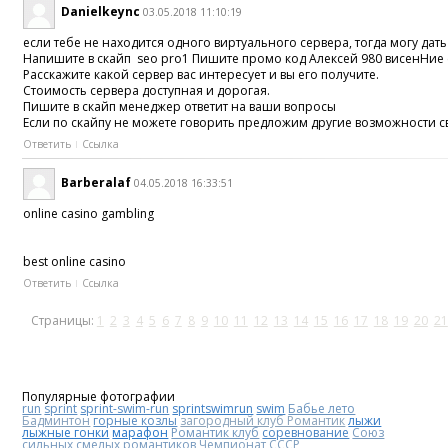
Danielkeync
03.05.2018 11:10:19
если тебе не находится одного виртуального сервера, тогда могу д
Напишите в скайп seo pro1 Пишите промо код Алексей 980 висенНие
Расскажите какой сервер вас интересует и вы его получите.
Стоимость сервера доступная и дорогая.
Пишите в скайп менеджер ответит на ваши вопросы
Если по скайпу не можете говорить предложим другие возможности с
Ответить
Ссылка
Barberalaf
04.05.2018 16:33:51
online casino gambling
best online casino
Ответить
Ссылка
Страницы:
1
2
3
4
5
6
7
8
9
10
11
12
13
14
15
16
17
18
19
20
21
Популярные фотографии
run
sprint
sprint-swim-run
sprintswimrun
swim
Бабье лето
Бадминтон
горные козлы
загородный клуб Романтик
лыжи
лыжные гонки
марафон
Романтик клуб
соревнование
Союз
сильных смелых романтиков
Чемпионат СССР