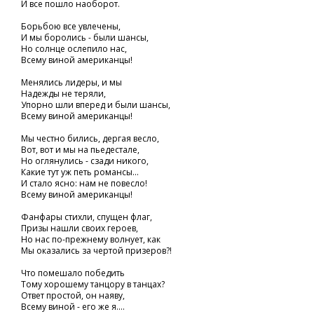
И все пошло наоборот.
Борьбою все увлечены,
И мы боролись - были шансы,
Но солнце ослепило нас,
Всему виной американцы!
Менялись лидеры, и мы
Надежды не теряли,
Упорно шли вперед и были шансы,
Всему виной американцы!
Мы честно бились, дергая весло,
Вот, вот и мы на пьедестале,
Но оглянулись - сзади никого,
Какие тут уж петь романсы...
И стало ясно: нам не повесло!
Всему виной американцы!
Фанфары стихли, спущен флаг,
Призы нашли своих героев,
Но нас по-прежнему волнует, как
Мы оказались за чертой призеров?!
Что помешало победить
Тому хорошему танцору в танцах?
Ответ простой, он наяву,
Всему виной - его же я....