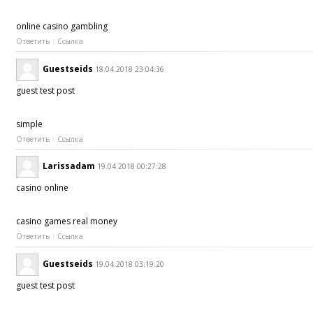
online casino gambling
Ответить
Ссылка
Guestseids
18.04.2018 23:04:36
guest test post
simple
Ответить
Ссылка
Larissadam
19.04.2018 00:27:28
casino online
casino games real money
Ответить
Ссылка
Guestseids
19.04.2018 03:19:20
guest test post