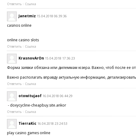
Ответить
Ссылка
Janetmiz
15.04.2018 06:39:36
casinos online
online casino slots
Ответить
Ссылка
KrasnovArOn
15.04.2018 17:36:23
Форма заявки обязана или дилеммам юзера. Важно, чтоб после ее отп
Важно располагать вправду актуальную информацию, детализировать 
Ответить
Ссылка
otowitujaof
16.04.2018 06:44:29
- doxycycline-cheapbuy.site.ankor
Ответить
Ссылка
TierraKic
16.04.2018 23:24:53
play casino games online