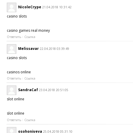
NicoleCrype
21.04.2018 10:31:42
casino slots
casino games real money
Ответить
Ссылка
Melissavar
22.04.2018 03:39:49
casino slots
casinos online
Ответить
Ссылка
SandraCaf
23.04.2018 20:51:05
slot online
slot online
Ответить
Ссылка
osohoniyeva
25.04.2018 05:31:10