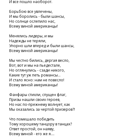
И все пошло наоборот.
Борьбою все увлечены,
И мы боролись - были шансы,
Но солнце ослепило нас,
Всему виной американцы!
Менялись лидеры, и мы
Надежды не теряли,
Упорно шли вперед и были шансы,
Всему виной американцы!
Мы честно бились, дергая весло,
Вот, вот и мы на пьедестале,
Но оглянулись - сзади никого,
Какие тут уж петь романсы...
И стало ясно: нам не повесло!
Всему виной американцы!
Фанфары стихли, спущен флаг,
Призы нашли своих героев,
Но нас по-прежнему волнует, как
Мы оказались за чертой призеров?!
Что помешало победить
Тому хорошему танцору в танцах?
Ответ простой, он наяву,
Всему виной - его же я....