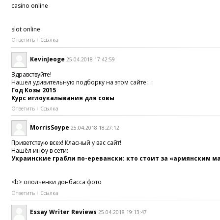
casino online
slot online
Ответить
Ссылка
KevinJeoge
25.04.2018 17:42:59
Здравствуйте!
Нашел удивительную подборку на этом сайте: :
Год Козы 2015
Курс иглоукалывания для совы
Ответить
Ссылка
MorrisSoype
25.04.2018 18:27:12
Приветствую всех! Класный у вас сайт!
Нашёл инфу в сети:
Украинские грабли по-еревански: кто стоит за «армянским 
<b> ополченки донбасса фото
Ответить
Ссылка
Essay Writer Reviews
25.04.2018 19:13:47