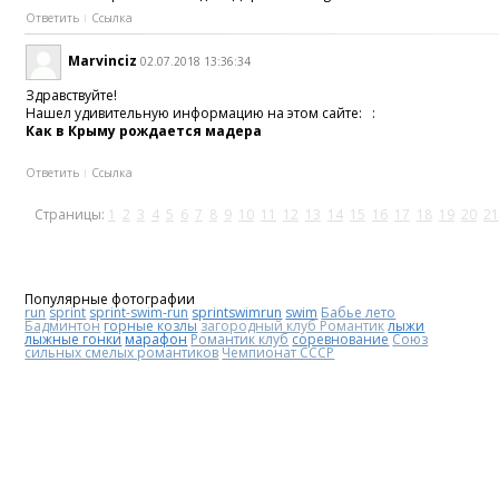
Ответить
Ссылка
Marvinciz
02.07.2018 13:36:34
Здравствуйте!
Нашел удивительную информацию на этом сайте: :
Как в Крыму рождается мадера
Ответить
Ссылка
Страницы:
1
2
3
4
5
6
7
8
9
10
11
12
13
14
15
16
17
18
19
20
21
Популярные фотографии
run
sprint
sprint-swim-run
sprintswimrun
swim
Бабье лето
Бадминтон
горные козлы
загородный клуб Романтик
лыжи
лыжные гонки
марафон
Романтик клуб
соревнование
Союз
сильных смелых романтиков
Чемпионат СССР