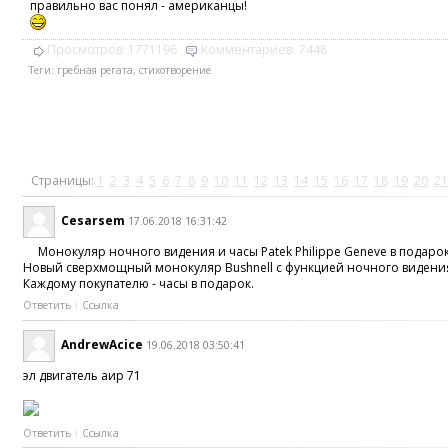
правильно вас понял - американцы!
Просмотров:
1771196
Комментариев:
7448
Теги:
гребная регата
,
стихотворение
Страницы:
1
2
3
4
5
6
7
8
9
10
11
12
13
14
15
16
17
18
19
20
21
Cesarsem
17.06.2018 16:31:42
Монокуляр ночного видения и часы Patek Philippe Geneve в подарок
Новый сверхмощный монокуляр Bushnell с функцией ночного видения 
Каждому покупателю - часы в подарок.
Ответить
Ссылка
AndrewAcice
19.06.2018 03:50:41
эл двигатель аир 71
Ответить
Ссылка