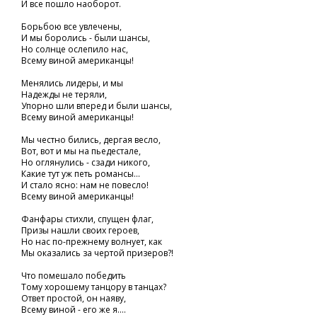
И все пошло наоборот.
Борьбою все увлечены,
И мы боролись - были шансы,
Но солнце ослепило нас,
Всему виной американцы!
Менялись лидеры, и мы
Надежды не теряли,
Упорно шли вперед и были шансы,
Всему виной американцы!
Мы честно бились, дергая весло,
Вот, вот и мы на пьедестале,
Но оглянулись - сзади никого,
Какие тут уж петь романсы...
И стало ясно: нам не повесло!
Всему виной американцы!
Фанфары стихли, спущен флаг,
Призы нашли своих героев,
Но нас по-прежнему волнует, как
Мы оказались за чертой призеров?!
Что помешало победить
Тому хорошему танцору в танцах?
Ответ простой, он наяву,
Всему виной - его же я....