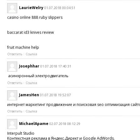
LaurieWelry
01.07.2018 00:04:51
casino online 888 ruby slippers
baccarat id3 knives review
fruit machine help
Ответить
Ссылка
Josephhar
01.07.2018 17:40:31
асинхронный электродвигатель
Ответить
Ссылка
JamesHen
01.07.2018 19:52:07
интернет маркетинг продвижение и поисковая seo оптимизация сайто
Ответить
Ссылка
MichaelApame
02.07.2018 08:12:29
Interpult Studio
Контекстная реклама в Яндекс.Директ и Google AdWords.