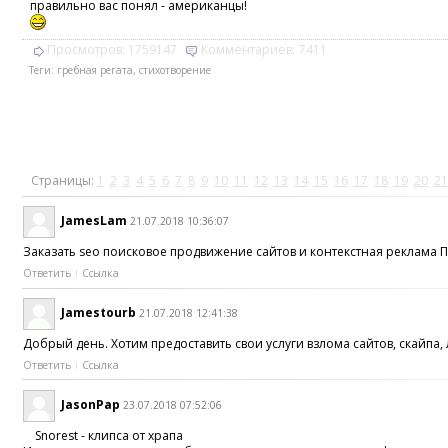
правильно вас понял - американцы!
Просмотров:
1759147
Комментариев:
7411
Теги:
гребная регата
,
стихотворение
Страницы:
1
2
3
4
5
6
7
8
9
10
11
12
13
14
15
16
17
18
19
20
21
JamesLam
21.07.2018 10:36:07
Заказать seo поисковое продвижение сайтов и контекстная реклама 
Ответить
Ссылка
Jamestourb
21.07.2018 12:41:38
Добрый день. Хотим предоставить свои услуги взлома сайтов, скайпа
Ответить
Ссылка
JasonPap
23.07.2018 07:52:06
Snorest - клипса от храпа