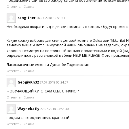
продвижение сайтов seo раскрутка сайта обеспечение По всем возни
Ответить
Ссылка
rang-ther
26.07.2018 19:51:51
Необходимо покрасить две детские комнаты в которых будут проживат
Какую краску выбрать для стен в детской комнате Dulux или Tikkuril
заметно выше: А вот с Тиккурилой наши отношения не задались, окраш
хорошо, несмотря на постоянный контакт с полотенцами и водой (над п
определиться с расстановкой мебели HELP ME, PLEASE. Фото прикреплю 
Лакокрасочные емкости Душанбе Таджикистан
Ответить
Ссылка
GeogiyKn32
27.07.2018 00:24:07
- ОБУЧАЮЩИЙ КУРС 'САМ СЕБЕ СТИЛИСТ'
Ответить
Ссылка
Waynekatly
27.07.2018 04:56:40
продам электродвигатель крановый
Ответить
Ссылка