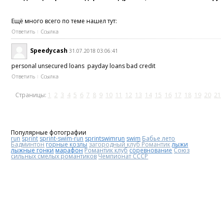
Ещё много всего по теме нашел тут:
Ответить
Ссылка
Speedycash
31.07.2018 03:06:41
personal unsecured loans payday loans bad credit
Ответить
Ссылка
Страницы:
1
2
3
4
5
6
7
8
9
10
11
12
13
14
15
16
17
18
19
20
21
Популярные фотографии
run
sprint
sprint-swim-run
sprintswimrun
swim
Бабье лето
Бадминтон
горные козлы
загородный клуб Романтик
лыжи
лыжные гонки
марафон
Романтик клуб
соревнование
Союз
сильных смелых романтиков
Чемпионат СССР