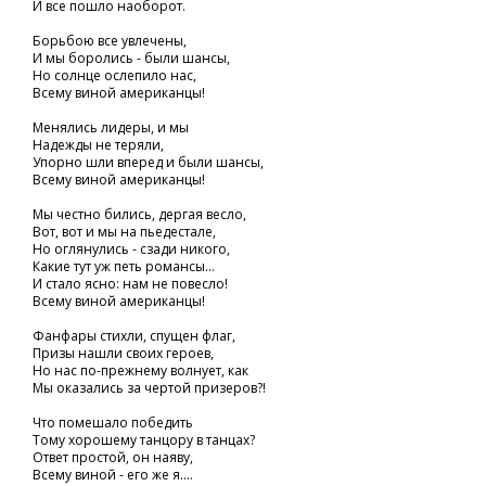
И все пошло наоборот.
Борьбою все увлечены,
И мы боролись - были шансы,
Но солнце ослепило нас,
Всему виной американцы!
Менялись лидеры, и мы
Надежды не теряли,
Упорно шли вперед и были шансы,
Всему виной американцы!
Мы честно бились, дергая весло,
Вот, вот и мы на пьедестале,
Но оглянулись - сзади никого,
Какие тут уж петь романсы...
И стало ясно: нам не повесло!
Всему виной американцы!
Фанфары стихли, спущен флаг,
Призы нашли своих героев,
Но нас по-прежнему волнует, как
Мы оказались за чертой призеров?!
Что помешало победить
Тому хорошему танцору в танцах?
Ответ простой, он наяву,
Всему виной - его же я....