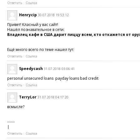
Ответить
Ссылка
Henrycip
30.07.2018 19:53:12
Привет! Класный у вас сайт!
Нашёл познавательное в сети:
Владелец кафе в США дарит пиццу всем, кто откажется от ор
Ещё много всего по теме нашел тут:
Ответить
Ссылка
Speedycash
31.07.2018 03:06:41
personal unsecured loans payday loans bad credit
Ответить
Ссылка
TerryLor
31.07.2018 04:17:20
всмысле?
------
|
Ответить
Ссылка