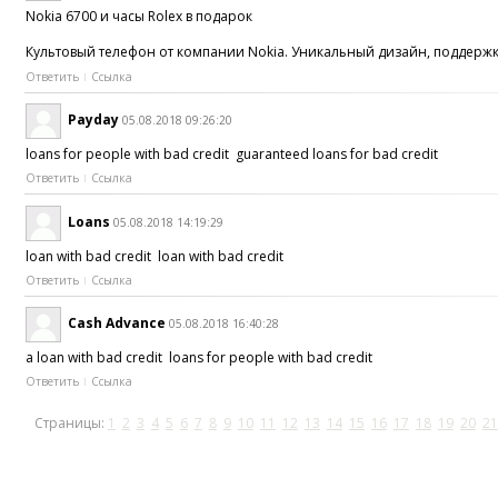
Nokia 6700 и часы Rolex в подарок
Культовый телефон от компании Nokia. Уникальный дизайн, поддержк
Ответить
Ссылка
Payday
05.08.2018 09:26:20
loans for people with bad credit guaranteed loans for bad credit
Ответить
Ссылка
Loans
05.08.2018 14:19:29
loan with bad credit loan with bad credit
Ответить
Ссылка
Cash Advance
05.08.2018 16:40:28
a loan with bad credit loans for people with bad credit
Ответить
Ссылка
Страницы:
1
2
3
4
5
6
7
8
9
10
11
12
13
14
15
16
17
18
19
20
21