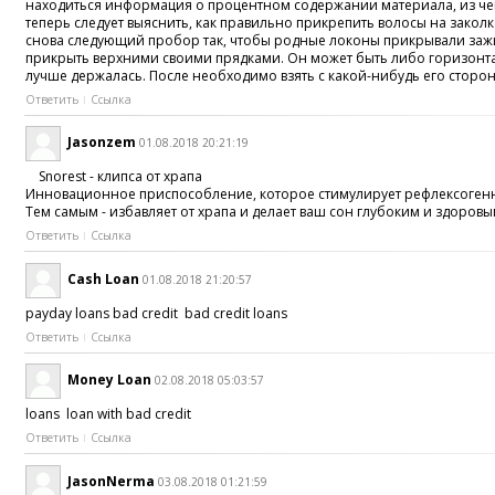
находиться информация о процентном содержании материала, из чего 
теперь следует выяснить, как правильно прикрепить волосы на закол
снова следующий пробор так, чтобы родные локоны прикрывали зажимы
прикрыть верхними своими прядками. Он может быть либо горизонталь
лучше держалась. После необходимо взять с какой-нибудь его стороны
Ответить
Ссылка
Jasonzem
01.08.2018 20:21:19
Snorest - клипса от храпа
Инновационное приспособление, которое стимулирует рефлексогенны
Тем самым - избавляет от храпа и делает ваш сон глубоким и здоровы
Ответить
Ссылка
Cash Loan
01.08.2018 21:20:57
payday loans bad credit bad credit loans
Ответить
Ссылка
Money Loan
02.08.2018 05:03:57
loans loan with bad credit
Ответить
Ссылка
JasonNerma
03.08.2018 01:21:59