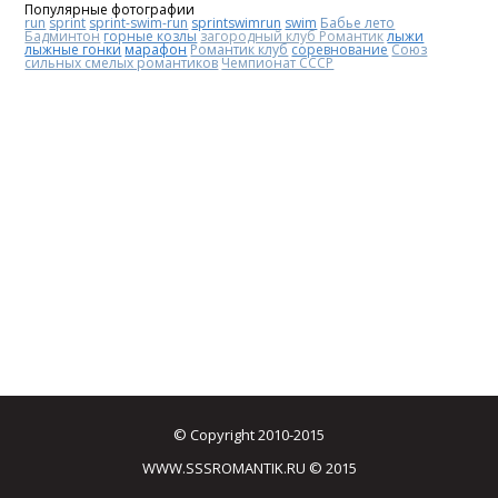
Популярные фотографии
run
sprint
sprint-swim-run
sprintswimrun
swim
Бабье лето
Бадминтон
горные козлы
загородный клуб Романтик
лыжи
лыжные гонки
марафон
Романтик клуб
соревнование
Союз
сильных смелых романтиков
Чемпионат СССР
© Copyright 2010-2015
WWW.SSSROMANTIK.RU © 2015