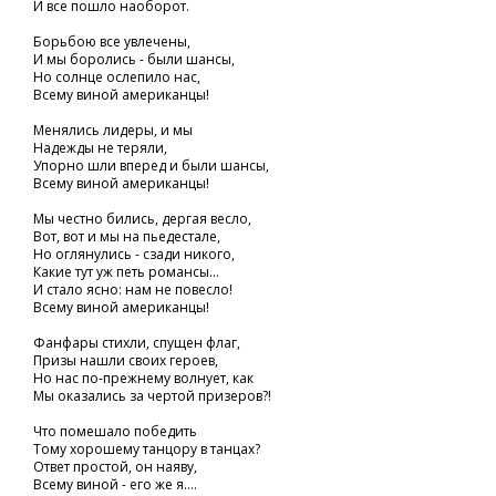
И все пошло наоборот.
Борьбою все увлечены,
И мы боролись - были шансы,
Но солнце ослепило нас,
Всему виной американцы!
Менялись лидеры, и мы
Надежды не теряли,
Упорно шли вперед и были шансы,
Всему виной американцы!
Мы честно бились, дергая весло,
Вот, вот и мы на пьедестале,
Но оглянулись - сзади никого,
Какие тут уж петь романсы...
И стало ясно: нам не повесло!
Всему виной американцы!
Фанфары стихли, спущен флаг,
Призы нашли своих героев,
Но нас по-прежнему волнует, как
Мы оказались за чертой призеров?!
Что помешало победить
Тому хорошему танцору в танцах?
Ответ простой, он наяву,
Всему виной - его же я....