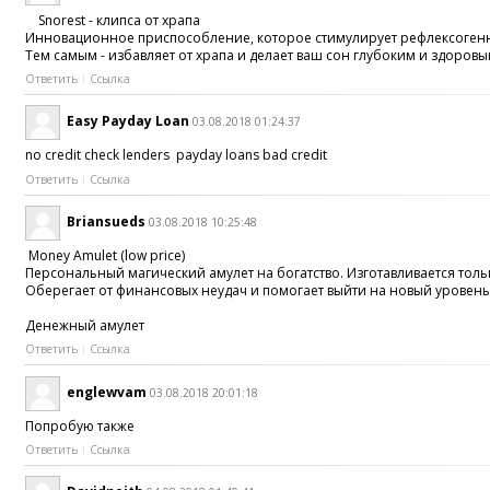
Snorest - клипса от храпа
Инновационное приспособление, которое стимулирует рефлексогенны
Тем самым - избавляет от храпа и делает ваш сон глубоким и здоровы
Ответить
Ссылка
Easy Payday Loan
03.08.2018 01:24:37
no credit check lenders payday loans bad credit
Ответить
Ссылка
Briansueds
03.08.2018 10:25:48
Money Amulet (low price)
Персональный магический амулет на богатство. Изготавливается толь
Оберегает от финансовых неудач и помогает выйти на новый уровень
Денежный амулет
Ответить
Ссылка
englewvam
03.08.2018 20:01:18
Попробую также
Ответить
Ссылка