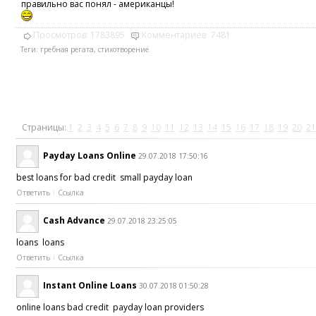
правильно вас понял - американцы!
Просмотров:
1783895
Комментариев:
7481
Теги:
гребная регата
,
стихотворение
Страницы:
1
2
3
4
5
6
7
8
9
10
11
12
13
14
15
16
17
18
19
20
21
Payday Loans Online
29.07.2018 17:50:16
best loans for bad credit small payday loan
Ответить
Ссылка
Cash Advance
29.07.2018 23:25:05
loans loans
Ответить
Ссылка
Instant Online Loans
30.07.2018 01:50:28
online loans bad credit payday loan providers