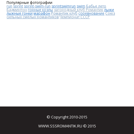
Популярные фотографии
run
sprint
sprint-swim-run
sprintswimrun
swim
Бабье лето
Бадминтон
горные козлы
загородный клуб Романтик
лыжи
лыжные гонки
марафон
Романтик клуб
соревнование
Союз
сильных смелых романтиков
Чемпионат СССР
© Copyright 2010-2015
WWW.SSSROMANTIK.RU © 2015