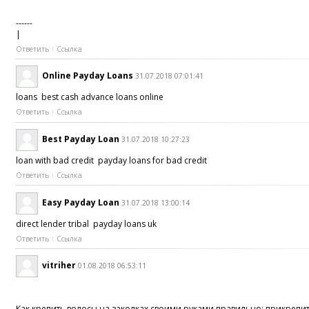
------
|
Ответить
Ссылка
Online Payday Loans
31.07.2018 07:01:41
loans best cash advance loans online
Ответить
Ссылка
Best Payday Loan
31.07.2018 10:27:23
loan with bad credit payday loans for bad credit
Ответить
Ссылка
Easy Payday Loan
31.07.2018 13:00:14
direct lender tribal payday loans uk
Ответить
Ссылка
vitriher
01.08.2018 06:53:11
Как крепить волосы на заколках своими руками правильно: прикрепить,