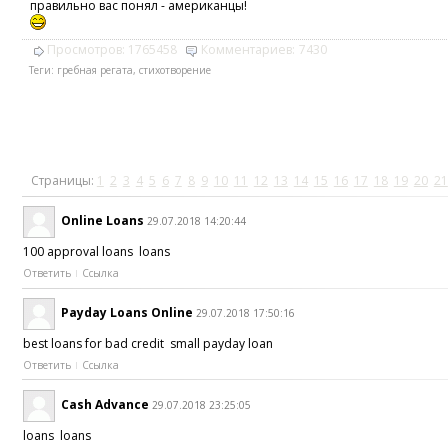
правильно вас понял - американцы!
Просмотров:
1765458
Комментариев:
7430
Теги:
гребная регата
,
стихотворение
Страницы:
1
2
3
4
5
6
7
8
9
10
11
12
13
14
15
16
17
18
19
20
21
Online Loans
29.07.2018 14:20:44
100 approval loans loans
Ответить
Ссылка
Payday Loans Online
29.07.2018 17:50:16
best loans for bad credit small payday loan
Ответить
Ссылка
Cash Advance
29.07.2018 23:25:05
loans loans