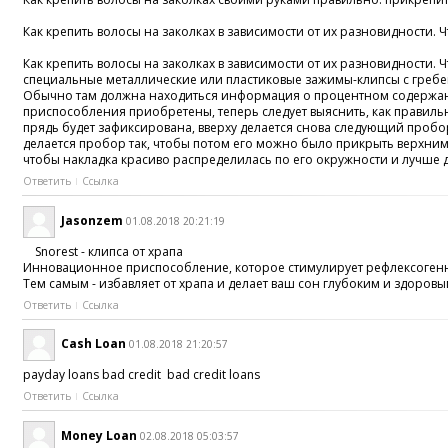
Как крепить волосы на заколках в зависимости от их разновидности.
Как крепить волосы на заколках в зависимости от их разновидности.
специальные металлические или пластиковые зажимы-клипсы с гребешк
Обычно там должна находиться информация о процентном содержании м
приспособления приобретены, теперь следует выяснить, как правильн
прядь будет зафиксирована, вверху делается снова следующий пробор
делается пробор так, чтобы потом его можно было прикрыть верхними
чтобы накладка красиво распределилась по его окружности и лучше де
Ответить
Ссылка
Jasonzem
01.08.2018 20:21:19
Snorest - клипса от храпа
Инновационное приспособление, которое стимулирует рефлексогенны
Тем самым - избавляет от храпа и делает ваш сон глубоким и здоровы
Ответить
Ссылка
Cash Loan
01.08.2018 21:20:57
payday loans bad credit bad credit loans
Ответить
Ссылка
Money Loan
02.08.2018 05:03:57