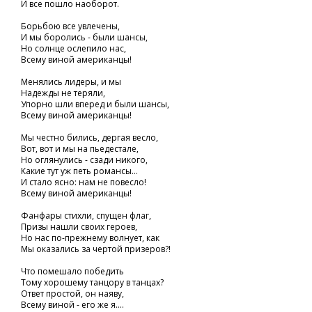
И все пошло наоборот.
Борьбою все увлечены,
И мы боролись - были шансы,
Но солнце ослепило нас,
Всему виной американцы!
Менялись лидеры, и мы
Надежды не теряли,
Упорно шли вперед и были шансы,
Всему виной американцы!
Мы честно бились, дергая весло,
Вот, вот и мы на пьедестале,
Но оглянулись - сзади никого,
Какие тут уж петь романсы...
И стало ясно: нам не повесло!
Всему виной американцы!
Фанфары стихли, спущен флаг,
Призы нашли своих героев,
Но нас по-прежнему волнует, как
Мы оказались за чертой призеров?!
Что помешало победить
Тому хорошему танцору в танцах?
Ответ простой, он наяву,
Всему виной - его же я....