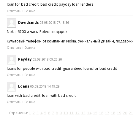
loan for bad credit bad credit payday loan lenders
Ответить
Ссылка
Davidsnids
05.08.2018 07:18:36
Nokia 6700 и часы Rolex в подарок
Культовый телефон от компании Nokia. Уникальный дизайн, поддержк
Ответить
Ссылка
Payday
05.08.2018 09:26:20
loans for people with bad credit guaranteed loans for bad credit
Ответить
Ссылка
Loans
05.08.2018 14:19:29
loan with bad credit loan with bad credit
Ответить
Ссылка
Страницы:
1
2
3
4
5
6
7
8
9
10
11
12
13
14
15
16
17
18
19
20
21