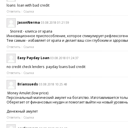
loans loan with bad credit
Ответить
Ссылка
JasonNerma
03.08.2018 01:21:59
Snorest - клипса от храпа
Инновационное приспособление, которое стимулирует рефлексогенны
Тем самым - избавляет от храпа и делает ваш сон глубоким и здоровы
Ответить
Ссылка
Easy Payday Loan
03.08.2018 01:24:37
no credit check lenders payday loans bad credit
Ответить
Ссылка
Briansueds
03.08.2018 10:25:48
Money Amulet (low price)
Персональный магический амулет на богатство. Изготавливается толь
Оберегает от финансовых неудач и помогает выйти на новый уровень
Денежный амулет
Ответить
Ссылка