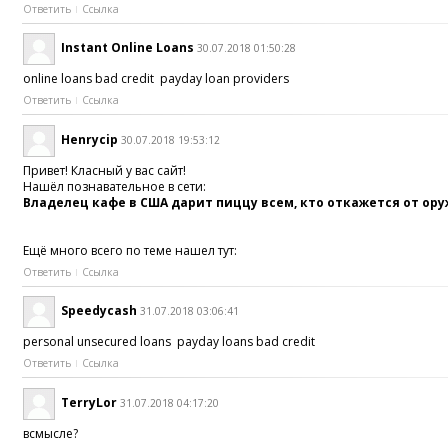
Ответить
Ссылка
Instant Online Loans
30.07.2018 01:50:28
online loans bad credit payday loan providers
Ответить
Ссылка
Henrycip
30.07.2018 19:53:12
Привет! Класный у вас сайт!
Нашёл познавательное в сети:
Владелец кафе в США дарит пиццу всем, кто откажется от ор
Ещё много всего по теме нашел тут:
Ответить
Ссылка
Speedycash
31.07.2018 03:06:41
personal unsecured loans payday loans bad credit
Ответить
Ссылка
TerryLor
31.07.2018 04:17:20
всмысле?