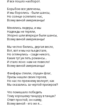
И все пошло наоборот.
Борьбою все увлечены,
И мы боролись - были шансы,
Но солнце ослепило нас,
Всему виной американцы!
Менялись лидеры, и мы
Надежды не теряли,
Упорно шли вперед и были шансы,
Всему виной американцы!
Мы честно бились, дергая весло,
Вот, вот и мы на пьедестале,
Но оглянулись - сзади никого,
Какие тут уж петь романсы...
И стало ясно: нам не повесло!
Всему виной американцы!
Фанфары стихли, спущен флаг,
Призы нашли своих героев,
Но нас по-прежнему волнует, как
Мы оказались за чертой призеров?!
Что помешало победить
Тому хорошему танцору в танцах?
Ответ простой, он наяву,
Всему виной - его же я....