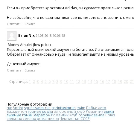
Если вы приобретете кроссовки Adidas, вы сделаете правильное реше
Не забывайте, что по важным нюансам вы имеете шанс звонить к мен
Ответить
Ссылка
BrianNix
24.08.2018 10:06:18
Money Amulet (low price)
Персональный магический амулет на богатство. Изготавливается толь
Оберегает от финансовых неудач и помогает выйти на новый уровень
Денежный амулет
Ответить
Ссылка
Страницы:
1
2
3
4
5
6
7
8
9
10
11
12
13
14
15
16
17
18
19
20
21
Популярные фотографии
run
sprint
sprint-swim-run
sprintswimrun
swim
Бабье лето
Бадминтон
горные козлы
загородный клуб Романтик
лыжи
лыжные гонки
марафон
Романтик клуб
соревнование
Союз
сильных смелых романтиков
Чемпионат СССР