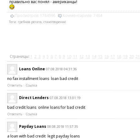
правильно вас понял - американцы!
Просмотров:
1784996
Комментариев:
7484
Теги:
гребная регата
,
стихотворение
Страницы:
1
2
3
4
5
6
7
8
9
10
11
12
13
14
15
16
17
18
19
20
21
Loans Online
07.08.2018 04:31:36
no fax installment loans loan bad credit
Ответить
Ссылка
Direct Lenders
07.08.2018 13:01:19
bad credit loans online loans for bad credit
Ответить
Ссылка
Payday Loans
08.08.2018 11:57:35
a loan with bad credit legit payday loans