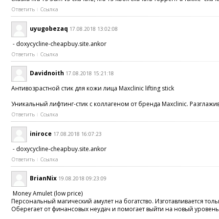
Ответить
Ссылка
uyugobezaq
17.08.2018 13:02:08
- doxycycline-cheapbuy.site.ankor
Ответить
Ссылка
Davidnoith
17.08.2018 15:21:18
Антивозрастной стик для кожи лица Maxclinic lifting stick
Уникальный лифтинг-стик с коллагеном от бренда Maxclinic. Разглажи
Ответить
Ссылка
iniroce
17.08.2018 16:07:23
- doxycycline-cheapbuy.site.ankor
Ответить
Ссылка
BrianNix
19.08.2018 09:23:09
Money Amulet (low price)
Персональный магический амулет на богатство. Изготавливается толь
Оберегает от финансовых неудач и помогает выйти на новый уровень