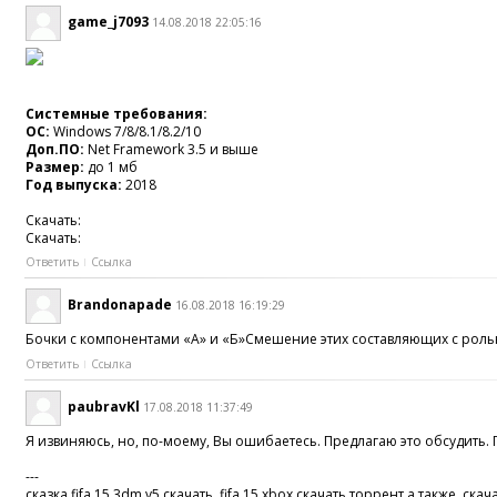
game_j7093
14.08.2018 22:05:16
Системные требования:
ОС:
Windows 7/8/8.1/8.2/10
Доп.ПО:
Net Framework 3.5 и выше
Размер:
до 1 мб
Год выпуска:
2018
Скачать:
Скачать:
Ответить
Ссылка
Brandonapade
16.08.2018 16:19:29
Бочки с компонентами «А» и «Б»Смешение этих составляющих с ролью 
Ответить
Ссылка
paubravKl
17.08.2018 11:37:49
Я извиняюсь, но, по-моему, Вы ошибаетесь. Предлагаю это обсудить.
---
сказка fifa 15 3dm v5 скачать, fifa 15 xbox скачать торрент а также скач