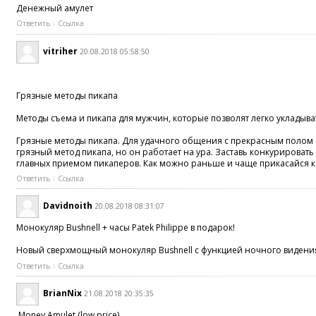
Денежный амулет
Ответить
Ссылка
vitriher
20.08.2018 05:58:50
Грязные методы пикапа
Методы съема и пикапа для мужчин, которые позволят легко укладыва
Грязные методы пикапа. Для удачного общения с прекрасным полом сл
грязный метод пикапа, но он работает на ура. Заставь конкурироват
главных приемом пикаперов. Как можно раньше и чаще прикасайся к де
Ответить
Ссылка
Davidnoith
20.08.2018 08:31:07
Монокуляр Bushnell + часы Patek Philippe в подарок!
Новый сверхмощный монокуляр Bushnell с функцией ночного видения -
Ответить
Ссылка
BrianNix
21.08.2018 20:35:35
Money Amulet (low price)