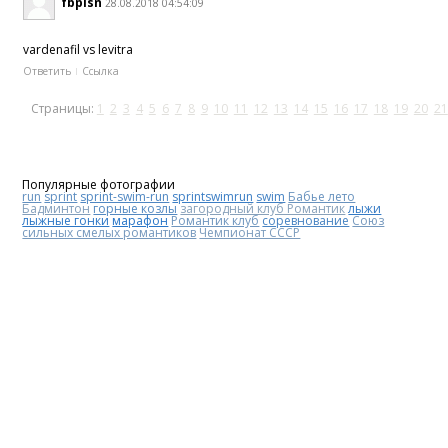
fbpisn
28.08.2018 04:54:09
vardenafil vs levitra
Ответить
Ссылка
Страницы:
1
2
3
4
5
6
7
8
9
10
11
12
13
14
15
16
17
18
19
20
21
Популярные фотографии
run
sprint
sprint-swim-run
sprintswimrun
swim
Бабье лето
Бадминтон
горные козлы
загородный клуб Романтик
лыжи
лыжные гонки
марафон
Романтик клуб
соревнование
Союз
сильных смелых романтиков
Чемпионат СССР