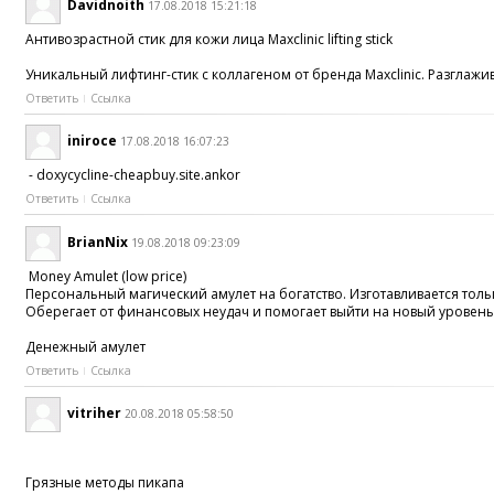
Davidnoith
17.08.2018 15:21:18
Антивозрастной стик для кожи лица Maxclinic lifting stick
Уникальный лифтинг-стик с коллагеном от бренда Maxclinic. Разглажи
Ответить
Ссылка
iniroce
17.08.2018 16:07:23
- doxycycline-cheapbuy.site.ankor
Ответить
Ссылка
BrianNix
19.08.2018 09:23:09
Money Amulet (low price)
Персональный магический амулет на богатство. Изготавливается толь
Оберегает от финансовых неудач и помогает выйти на новый уровень
Денежный амулет
Ответить
Ссылка
vitriher
20.08.2018 05:58:50
Грязные методы пикапа