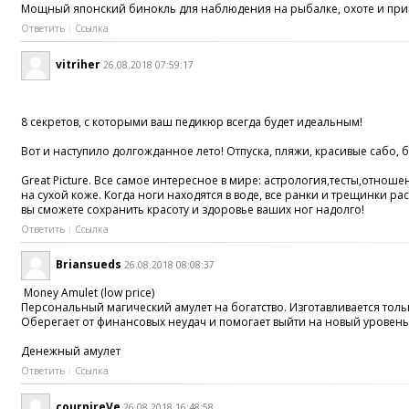
Мощный японский бинокль для наблюдения на рыбалке, охоте и прир
Ответить
Ссылка
vitriher
26.08.2018 07:59:17
8 секретов, с которыми ваш педикюр всегда будет идеальным!
Вот и наступило долгожданное лето! Отпуска, пляжи, красивые сабо
Great Picture. Все самое интересное в мире: астрология,тесты,отнош
на сухой коже. Когда ноги находятся в воде, все ранки и трещинки 
вы сможете сохранить красоту и здоровье ваших ног надолго!
Ответить
Ссылка
Briansueds
26.08.2018 08:08:37
Money Amulet (low price)
Персональный магический амулет на богатство. Изготавливается толь
Оберегает от финансовых неудач и помогает выйти на новый уровень
Денежный амулет
Ответить
Ссылка
cournireVe
26.08.2018 16:48:58