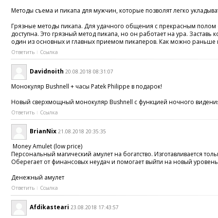
Методы съема и пикапа для мужчин, которые позволят легко укладыва
Грязные методы пикапа. Для удачного общения с прекрасным полом сл
доступна. Это грязный метод пикапа, но он работает на ура. Застав
один из основных и главных приемом пикаперов. Как можно раньше и ч
Ответить
Ссылка
Davidnoith
20.08.2018 08:31:07
Монокуляр Bushnell + часы Patek Philippe в подарок!
Новый сверхмощный монокуляр Bushnell с функцией ночного видения -
Ответить
Ссылка
BrianNix
21.08.2018 20:35:35
Money Amulet (low price)
Персональный магический амулет на богатство. Изготавливается толь
Оберегает от финансовых неудач и помогает выйти на новый уровень
Денежный амулет
Ответить
Ссылка
Afdikasteari
23.08.2018 17:43:57