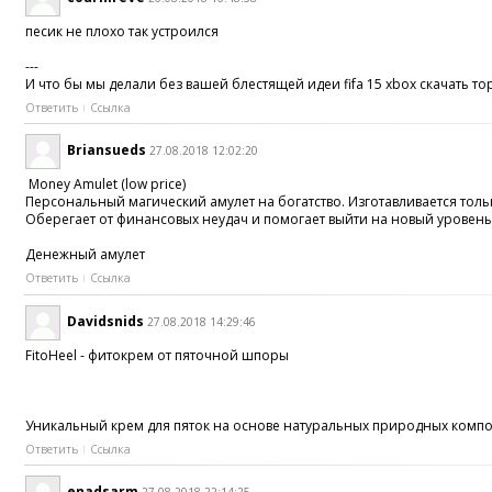
песик не плохо так устроился
---
И что бы мы делали без вашей блестящей идеи fifa 15 xbox скачать торр
Ответить
Ссылка
Briansueds
27.08.2018 12:02:20
Money Amulet (low price)
Персональный магический амулет на богатство. Изготавливается толь
Оберегает от финансовых неудач и помогает выйти на новый уровень
Денежный амулет
Ответить
Ссылка
Davidsnids
27.08.2018 14:29:46
FitoHeel - фитокрем от пяточной шпоры
Уникальный крем для пяток на основе натуральных природных компоне
Ответить
Ссылка
enadsarm