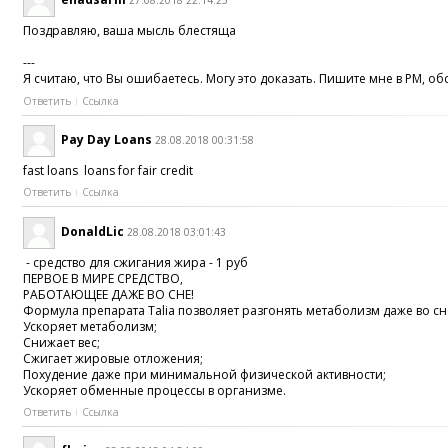
27.08.2018 22:14:25
Поздравляю, ваша мысль блестяща
---
Я считаю, что Вы ошибаетесь. Могу это доказать. Пишите мне в PM, обсу
Ответить
Ссылка
Pay Day Loans
28.08.2018 00:31:58
fast loans loans for fair credit
Ответить
Ссылка
DonaldLic
28.08.2018 03:01:43
- средство для сжигания жира - 1 руб
ПЕРВОЕ В МИРЕ СРЕДСТВО,
РАБОТАЮЩЕЕ ДАЖЕ ВО СНЕ!
Формула препарата Talia позволяет разгонять метаболизм даже во сне,
Ускоряет метаболизм;
Снижает вес;
Сжигает жировые отложения;
Похудение даже при минимальной физической активности;
Ускоряет обменные процессы в организме.
Ответить
Ссылка