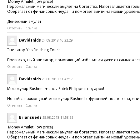
Money Amulet (low price)
Персональный магический амулет на богатство. Изготавливается толь
Оберегает от финансовых неудач и помогает выйти на новый уровень
Денежный амулет
Ответить
Ссылка
Davidsnids
24.08.2018 16:22:29
Эпилятор Yes Finishing Touch
Превосходный эпилятор, помогающий избавиться даже от самых жестки
Ответить
Ссылка
Davidsnids
25.08.2018 11:42:17
Монокуляр Bushnell + часы Patek Philippe в подарок!
Новый сверхмощный монокуляр Bushnell с функцией ночного видения -
Ответить
Ссылка
Briansueds
25.08.2018 11:58:55
Money Amulet (low price)
Персональный магический амулет на богатство. Изготавливается толь
Оберегает от финансовых неудач и помогает выйти на новый уровень