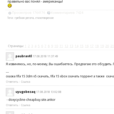
правильно вас понял - американцы!
Просмотров:
1764176
Комментариев:
7424
Теги:
гребная регата
,
стихотворение
Страницы:
1
2
3
4
5
6
7
8
9
10
11
12
13
14
15
16
17
18
19
20
21
paubravKl
17.08.2018 11:37:49
Я извиняюсь, но, по-моему, Вы ошибаетесь. Предлагаю это обсудить.
---
сказка fifa 15 3dm v5 скачать, fifa 15 xbox скачать торрент а также скач
Ответить
Ссылка
uyugobezaq
17.08.2018 13:02:08
- doxycycline-cheapbuy.site.ankor
Ответить
Ссылка