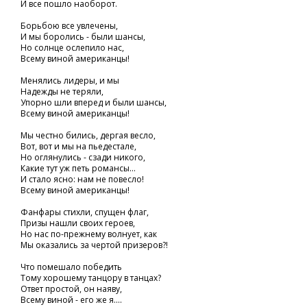
И все пошло наоборот.
Борьбою все увлечены,
И мы боролись - были шансы,
Но солнце ослепило нас,
Всему виной американцы!
Менялись лидеры, и мы
Надежды не теряли,
Упорно шли вперед и были шансы,
Всему виной американцы!
Мы честно бились, дергая весло,
Вот, вот и мы на пьедестале,
Но оглянулись - сзади никого,
Какие тут уж петь романсы...
И стало ясно: нам не повесло!
Всему виной американцы!
Фанфары стихли, спущен флаг,
Призы нашли своих героев,
Но нас по-прежнему волнует, как
Мы оказались за чертой призеров?!
Что помешало победить
Тому хорошему танцору в танцах?
Ответ простой, он наяву,
Всему виной - его же я....