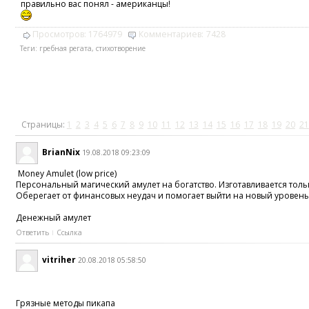
правильно вас понял - американцы!
Просмотров:
1764979
Комментариев:
7428
Теги:
гребная регата
,
стихотворение
Страницы:
1
2
3
4
5
6
7
8
9
10
11
12
13
14
15
16
17
18
19
20
21
BrianNix
19.08.2018 09:23:09
Money Amulet (low price)
Персональный магический амулет на богатство. Изготавливается толь
Оберегает от финансовых неудач и помогает выйти на новый уровень
Денежный амулет
Ответить
Ссылка
vitriher
20.08.2018 05:58:50
Грязные методы пикапа