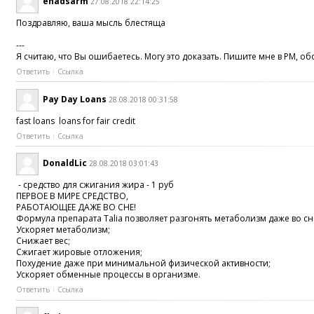
enadsarm
27.08.2018 22:14:25
Поздравляю, ваша мысль блестяща
---
Я считаю, что Вы ошибаетесь. Могу это доказать. Пишите мне в PM, обсу
Ответить
Ссылка
Pay Day Loans
28.08.2018 00:31:58
fast loans loans for fair credit
Ответить
Ссылка
DonaldLic
28.08.2018 03:01:43
- средство для сжигания жира - 1 руб
ПЕРВОЕ В МИРЕ СРЕДСТВО,
РАБОТАЮЩЕЕ ДАЖЕ ВО СНЕ!
Формула препарата Talia позволяет разгонять метаболизм даже во сне,
Ускоряет метаболизм;
Снижает вес;
Сжигает жировые отложения;
Похудение даже при минимальной физической активности;
Ускоряет обменные процессы в организме.
Ответить
Ссылка