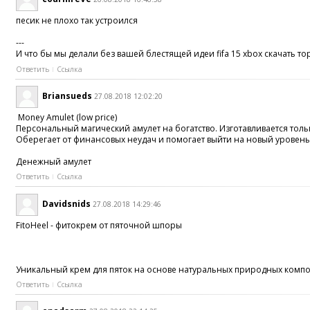
песик не плохо так устроился
---
И что бы мы делали без вашей блестящей идеи fifa 15 xbox скачать торр
Ответить
Ссылка
Briansueds
27.08.2018 12:02:20
Money Amulet (low price)
Персональный магический амулет на богатство. Изготавливается толь
Оберегает от финансовых неудач и помогает выйти на новый уровень
Денежный амулет
Ответить
Ссылка
Davidsnids
27.08.2018 14:29:46
FitoHeel - фитокрем от пяточной шпоры
Уникальный крем для пяток на основе натуральных природных компоне
Ответить
Ссылка