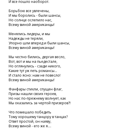
И все пошло наоборот.
Борьбою все увлечены,
И мы боролись - были шансы,
Но солнце ослепило нас,
Всему виной американцы!
Менялись лидеры, и мы
Надежды не теряли,
Упорно шли вперед и были шансы,
Всему виной американцы!
Мы честно бились, дергая весло,
Вот, вот и мы на пьедестале,
Но оглянулись - сзади никого,
Какие тут уж петь романсы...
И стало ясно: нам не повесло!
Всему виной американцы!
Фанфары стихли, спущен флаг,
Призы нашли своих героев,
Но нас по-прежнему волнует, как
Мы оказались за чертой призеров?!
Что помешало победить
Тому хорошему танцору в танцах?
Ответ простой, он наяву,
Всему виной - его же я....