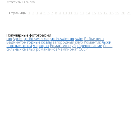
Ответить
Ссылка
Страницы:
1
2
3
4
5
6
7
8
9
10
11
12
13
14
15
16
17
18
19
20
21
Популярные фотографии
run
sprint
sprint-swim-run
sprintswimrun
swim
Бабье лето
Бадминтон
горные козлы
загородный клуб Романтик
лыжи
лыжные гонки
марафон
Романтик клуб
соревнование
Союз
сильных смелых романтиков
Чемпионат СССР