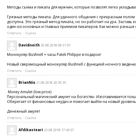
Методы съема и пикапа для мужчин, которые позволят легко укладыва
Грязные методы пикапа. Для удачного общения с прекрасным полом сл
доступна. Это грязный метод пикапа, но он работает на ура. Застав
один из основных и главных приемом пикаперов. Как можно раньше и ч
Ответить
Ссылка
Davidnoith
20.08.2018 08:31:07
Монокуляр Bushnell + часы Patek Philippe в подарок!
Новый сверхмощный монокуляр Bushnell с функцией ночного видения -
Ответить
Ссылка
BrianNix
21.08.2018 20:35:35
Money Amulet (low price)
Персональный магический амулет на богатство. Изготавливается толь
Оберегает от финансовых неудач и помогает выйти на новый уровень
Денежный амулет
Ответить
Ссылка
Afdikasteari
23.08.2018 17:43:57