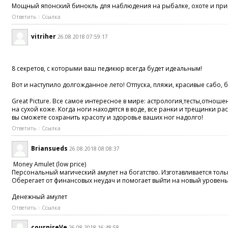
Мощный японский бинокль для наблюдения на рыбалке, охоте и прир
Ответить
Ссылка
vitriher
26.08.2018 07:59:17
8 секретов, с которыми ваш педикюр всегда будет идеальным!
Вот и наступило долгожданное лето! Отпуска, пляжи, красивые сабо
Great Picture. Все самое интересное в мире: астрология,тесты,отнош
на сухой коже. Когда ноги находятся в воде, все ранки и трещинки 
вы сможете сохранить красоту и здоровье ваших ног надолго!
Ответить
Ссылка
Briansueds
26.08.2018 08:08:37
Money Amulet (low price)
Персональный магический амулет на богатство. Изготавливается толь
Оберегает от финансовых неудач и помогает выйти на новый уровень
Денежный амулет
Ответить
Ссылка
cournireVe
26.08.2018 16:48:58