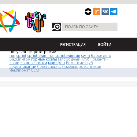
РЕГИСТРАЦИЯ
ВОЙТИ
Популярные фотографии
run
sprint
sprint-swim-run
sprintswimrun
swim
Бабье лето
Бадминтон
горные козлы
загородный клуб Романтик
лыжи
лыжные гонки
марафон
Романтик клуб
соревнование
Союз сильных смелых романтиков
Чемпионат СССР