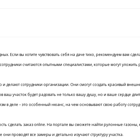
х. Если вы хотите чувствовать себя на даче тихо, рекомендуем вам сдел
. Все сотрудники считаются опытными специалистами, которые могут улож
о и делают сотрудники организации. Они смогут создать красивый внешний
ваш участок будет радовать не только вашу душу, но и ваше сердце дл
изм в деле – это особенный нюанс, на чем основывают свою работу сотруд
ность сделать заказ online. На портале вы сможете найти рулонные газоны
они проводят все замеры и детально изучают структуру участка.