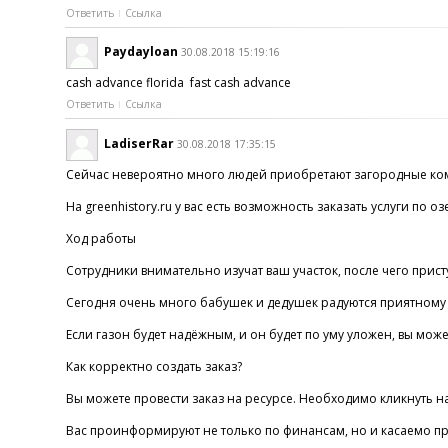
Ответить
Ссылка
Paydayloan
30.08.2018 15:19:16
cash advance florida fast cash advance
Ответить
Ссылка
LadiserRar
30.08.2018 17:35:15
Сейчас невероятно много людей приобретают загородные компл
На greenhistory.ru у вас есть возможность заказать услуги 
Ход работы
Сотрудники внимательно изучат ваш участок, после чего прист
Сегодня очень много бабушек и дедушек радуются приятному 
Если газон будет надёжным, и он будет по уму уложен, вы може
Как корректно создать заказ?
Вы можете провести заказ на ресурсе. Необходимо кликнуть на 
Вас проинформируют не только по финансам, но и касаемо про