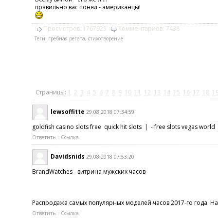
правильно вас понял - американцы!
Просмотров:
1767925
Комментариев:
7438
Теги:
гребная регата
,
стихотворение
Страницы:
1
2
3
4
5
6
7
8
9
10
11
12
13
14
15
16
17
18
1
lewsoffitte
29.08.2018 07:34:59
goldfish casino slots free quick hit slots | - free slots vegas world
Ответить
Ссылка
Davidsnids
29.08.2018 07:53:20
BrandWatches - витрина мужских часов
Распродажа самых популярных моделей часов 2017-го года. На в
Ответить
Ссылка