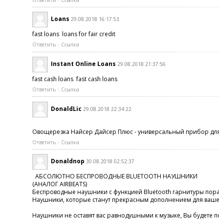
Loans
29.08.2018 16:17:53
fast loans loans for fair credit
Ответить
Ссылка
Instant Online Loans
29.08.2018 21:37:56
fast cash loans fast cash loans
Ответить
Ссылка
DonaldLic
29.08.2018 22:34:22
Овощерезка Найсер Дайсер Плюс - универсальный прибор для
Ответить
Ссылка
Donaldnop
30.08.2018 02:52:37
АБСОЛЮТНО БЕСПРОВОДНЫЕ BLUETOOTH НАУШНИКИ
(АНАЛОГ AIRBEATS)
Беспроводные наушники с функцией Bluetooth гарнитуры пора
Наушники, которые станут прекрасным дополнением для вашег
Наушники не оставят вас равнодушными к музыке, Вы будете 