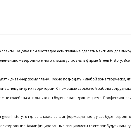
ексы. На даче или в коттедже есть желание сделать максимум для выходны
по озеленению. Невероятно много спецов устроены в фирме Green History
упят к дизайнерскому плану. Нужно подходить к любой зоне творчески, чт
внешнему виду их территории. С помощью серьёзной работы сотрудников 
те не колебаться в том, что он будет лежать долгое время. Профессионал
greenhistory.ru где есть также есть информация про , у вас будет вероят
ектирования. Квалифицированные специалисты также прибудут к вам, где 