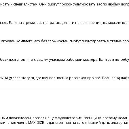
сать к специалистам. Они смогут проконсультировать вас по любым вопрос
азон. Если вы стремитесь не тратить деньги на озеленение, вы можете в
 игровой комплекс, его без сложностей смогут смонтировать в сжатые сро
бедиться в том, что с вашим участком работали мастера. Если вам потре
 на greenhistory.ru, где вам полностью расскажут про всё. План ландшаф
жным показателем, позволяющем удовлетворить женщину, поэтому желани
личения члена MAXI SIZE - единственная на сегодняшний день альтернатив