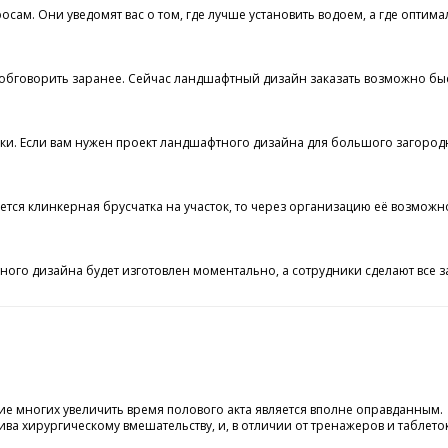
ам. Они уведомят вас о том, где лучше установить водоем, а где оптима
сё обговорить заранее. Сейчас ландшафтный дизайн заказать возможно бы
ки. Если вам нужен проект ландшафтного дизайна для большого загородног
буется клинкерная брусчатка на участок, то через организацию её возм
тного дизайна будет изготовлен моментально, а сотрудники сделают все з
е многих увеличить время полового акта является вполне оправданным.
а хирургическому вмешательству, и, в отличии от тренажеров и таблеток