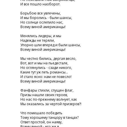
И все пошло наоборот.
Борьбою все увлечены,
И мы боролись - были шансы,
Но солнце ослепило нас,
Всему виной американцы!
Менялись лидеры, и мы
Надежды не теряли,
Упорно шли вперед и были шансы,
Всему виной американцы!
Мы честно бились, дергая весло,
Вот, вот и мы на пьедестале,
Но оглянулись - сзади никого,
Какие тут уж петь романсы...
И стало ясно: нам не повесло!
Всему виной американцы!
Фанфары стихли, спущен флаг,
Призы нашли своих героев,
Но нас по-прежнему волнует, как
Мы оказались за чертой призеров?!
Что помешало победить
Тому хорошему танцору в танцах?
Ответ простой, он наяву,
Всему виной - его же я....