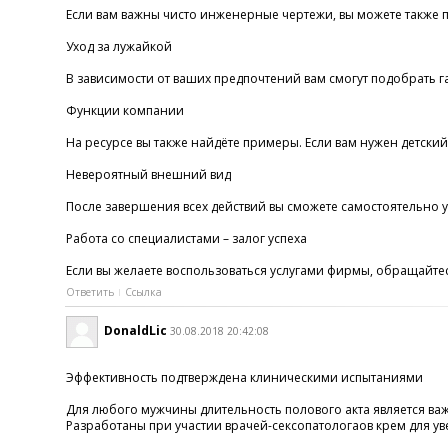
Если вам важны чисто инженерные чертежи, вы можете также пи
Уход за лужайкой
В зависимости от ваших предпочтений вам смогут подобрать г
Функции компании
На ресурсе вы также найдёте примеры. Если вам нужен детский
Невероятный внешний вид
После завершения всех действий вы сможете самостоятельно у
Работа со специалистами – залог успеха
Если вы желаете воспользоваться услугами фирмы, обращайтесь
Ответить
Ссылка
DonaldLic
30.08.2018 20:42:08
Эффективность подтверждена клиническими испытаниями
Для любого мужчины длительность полового акта является ва
Разработаны при участии врачей-сексопатологаов крем для уве