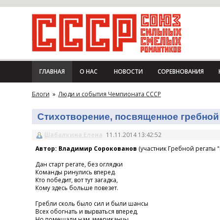
ГЛАВНАЯ
О НАС
НОВОСТИ
СОРЕВНОВАНИЯ
Блоги
»
Люди и события Чемпионата СССР
Стихотворение, посвященное гребной 
Шабалкина Елена
11.11.2014 13:42:52
Автор: Владимир Сорокованов
(участник Гребной регаты "
Дан старт регате, без оглядки
Команды ринулись вперед.
Кто победит, вот тут загадка,
Кому здесь больше повезет.
Гребли сколь было сил и были шансы
Всех обогнать и вырваться вперед,
Но помешали нам американцы,