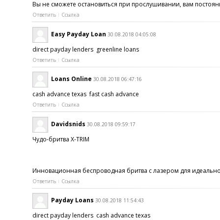
Вы не сможете остановиться при прослушивании, вам постоянн
Ответить
Ссылка
Easy Payday Loan
30.08.2018 04:05:08
direct payday lenders greenline loans
Ответить
Ссылка
Loans Online
30.08.2018 06:47:16
cash advance texas fast cash advance
Ответить
Ссылка
Davidsnids
30.08.2018 09:59:17
Чудо-бритва X-TRIM
Инновационная беспроводная бритва с лазером для идеальног
Ответить
Ссылка
Payday Loans
30.08.2018 11:54:43
direct payday lenders cash advance texas