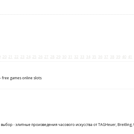
9
20
21
22
23
24
25
26
27
28
29
30
31
32
33
34
35
36
37
38
39
40
41
 - free games online slots
ыбор - элитные произведения часового искусства от TAGHeuer, Breitling,