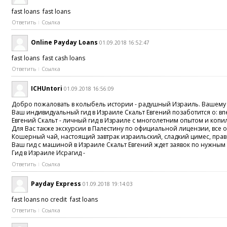
fast loans fast loans
Ответить
Ссылка
Online Payday Loans
01.09.2018 16:52:47
fast loans fast cash loans
Ответить
Ссылка
ICHUntori
01.09.2018 16:56:09
Добро пожаловать в колыбель истории - радушный Израиль. Вашему 
Ваш индивидуальный гид в Израиле Скальт Евгений позаботится о: 
Евгений Скальт - личный гид в Израиле с многолетним опытом и коп
Для Вас также экскурсии в Палестину по официальной лицензии, все
Кошерный чай, настоящий завтрак израильский, сладкий цимес, прави
Ваш гид с машиной в Израиле Скальт Евгений ждет заявок по нужным 
Гид в Израиле Исрагид -
Ответить
Ссылка
Payday Express
01.09.2018 19:14:03
fast loans no credit fast loans
Ответить
Ссылка