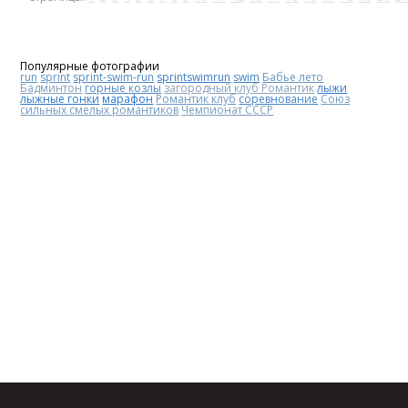
Популярные фотографии
run
sprint
sprint-swim-run
sprintswimrun
swim
Бабье лето
Бадминтон
горные козлы
загородный клуб Романтик
лыжи
лыжные гонки
марафон
Романтик клуб
соревнование
Союз
сильных смелых романтиков
Чемпионат СССР