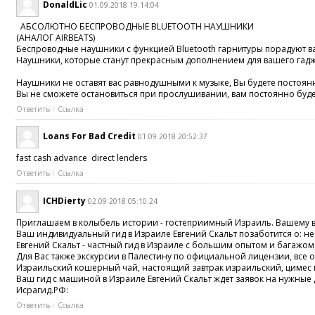
DonaldLic
01.09.2018 19:14:04
АБСОЛЮТНО БЕСПРОВОДНЫЕ BLUETOOTH НАУШНИКИ
(АНАЛОГ AIRBEATS)
Беспроводные наушники с функцией Bluetooth гарнитуры порадуют ва
Наушники, которые станут прекрасным дополнением для вашего гадже
Наушники не оставят вас равнодушными к музыке, Вы будете постоя
Вы не сможете остановиться при прослушивании, вам постоянно буде
Ответить
Ссылка
Loans For Bad Credit
01.09.2018 20:52:37
fast cash advance direct lenders
Ответить
Ссылка
ICHDierty
02.09.2018 05:10:24
Приглашаем в колыбель истории - гостеприимный Израиль. Вашему 
Ваш индивидуальный гид в Израиле Евгений Скальт позаботится о: 
Евгений Скальт - частный гид в Израиле с большим опытом и багажом
Для Вас также экскурсии в Палестину по официальной лицензии, все
Израильский кошерный чай, настоящий завтрак израильский, цимес м
Ваш гид с машиной в Израиле Евгений Скальт ждет заявок на нужные 
Исрагид.РФ:
Ответить
Ссылка