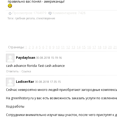
правильно вас понял - американцы!
Просмотров:
1764979
Комментариев:
7428
Теги:
гребная регата
,
стихотворение
Страницы:
1
2
3
4
5
6
7
8
9
10
11
12
13
14
15
16
17
18
19
20
21
Paydayloan
30.08.2018 15:19:16
cash advance florida fast cash advance
Ответить
Ссылка
LadiserRar
30.08.2018 17:35:15
Сейчас невероятно много людей приобретают загородные комплексы. Н
На greenhistory.ru у вас есть возможность заказать услуги по озел
Ход работы
Сотрудники внимательно изучат ваш участок, после чего приступят к 