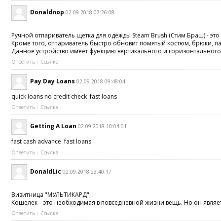
Donaldnop
02.09.2018 07:26:08
Ручной отпариватель щетка для одежды Steam Brush (Стим Браш) - э
Кроме того, отпариватель быстро обновит помятый костюм, брюки, пал
Данное устройство имеет функцию вертикального и горизонтального о
Ответить
Ссылка
Pay Day Loans
02.09.2018 09:48:04
quick loans no credit check fast loans
Ответить
Ссылка
Getting A Loan
02.09.2018 10:04:01
fast cash advance fast loans
Ответить
Ссылка
DonaldLic
02.09.2018 23:40:17
Визитница "МУЛЬТИКАРД"
Кошелек – это необходимая в повседневной жизни вещь. Но он являет
Ответить
Ссылка