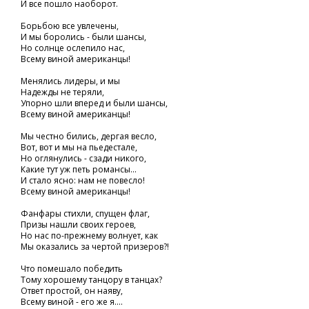
И все пошло наоборот.
Борьбою все увлечены,
И мы боролись - были шансы,
Но солнце ослепило нас,
Всему виной американцы!
Менялись лидеры, и мы
Надежды не теряли,
Упорно шли вперед и были шансы,
Всему виной американцы!
Мы честно бились, дергая весло,
Вот, вот и мы на пьедестале,
Но оглянулись - сзади никого,
Какие тут уж петь романсы...
И стало ясно: нам не повесло!
Всему виной американцы!
Фанфары стихли, спущен флаг,
Призы нашли своих героев,
Но нас по-прежнему волнует, как
Мы оказались за чертой призеров?!
Что помешало победить
Тому хорошему танцору в танцах?
Ответ простой, он наяву,
Всему виной - его же я....