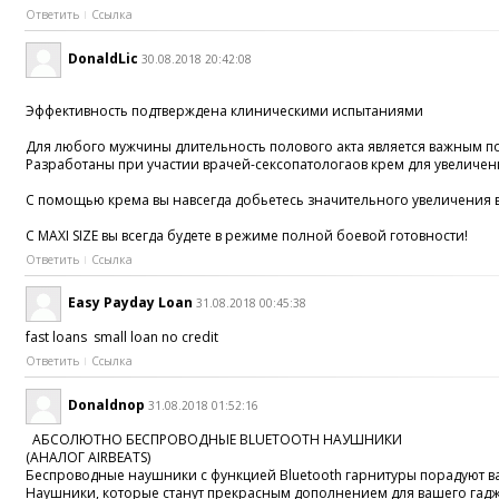
Ответить
Ссылка
DonaldLic
30.08.2018 20:42:08
Эффективность подтверждена клиническими испытаниями
Для любого мужчины длительность полового акта является важным п
Разработаны при участии врачей-сексопатологаов крем для увеличени
С помощью крема вы навсегда добьетесь значительного увеличения в
С MAXI SIZE вы всегда будете в режиме полной боевой готовности!
Ответить
Ссылка
Easy Payday Loan
31.08.2018 00:45:38
fast loans small loan no credit
Ответить
Ссылка
Donaldnop
31.08.2018 01:52:16
АБСОЛЮТНО БЕСПРОВОДНЫЕ BLUETOOTH НАУШНИКИ
(АНАЛОГ AIRBEATS)
Беспроводные наушники с функцией Bluetooth гарнитуры порадуют ва
Наушники, которые станут прекрасным дополнением для вашего гадже