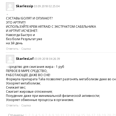
Skarlessip
03.09.2018 02:25:04
-
СУСТАВЫ БОЛЯТ И ОПУХАЮТ?
ЭТО АРТРИТ!
ИСПОЛЬЗУЙТЕ КРЕМ ARTRAID С ЭКСТРАКТОМ САБЕЛЬНИКА
И АРТРИТ ИСЧЕЗНЕТ:
Навсегда Быстро и
без боли Результат уже
на 3й день
Ответить
Ссылка
SkarlesLof
03.09.2018 04:26:39
- средство для сжигания жира - 1 руб
ПЕРВОЕ В МИРЕ СРЕДСТВО,
РАБОТАЮЩЕЕ ДАЖЕ ВО СНЕ!
Формула препарата Talia позволяет разгонять метаболизм даже во сне,
Ускоряет метаболизм;
Снижает вес;
Сжигает жировые отложения;
Похудение даже при минимальной физической активности;
Ускоряет обменные процессы в организме.
Ответить
Ссылка
Страницы:
1
2
3
4
5
6
7
8
9
10
11
12
13
14
15
16
17
18
19
20
21