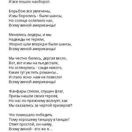
И все пошло наоборот.
Борьбою все увлечены,
И мы боролись - были шансы,
Но солнце ослепило нас,
Всему виной американцы!
Менялись лидеры, и мы
Надежды не теряли,
Упорно шли вперед и были шансы,
Всему виной американцы!
Мы честно бились, дергая весло,
Вот, вот и мы на пьедестале,
Но оглянулись - сзади никого,
Какие тут уж петь романсы...
И стало ясно: нам не повесло!
Всему виной американцы!
Фанфары стихли, спущен флаг,
Призы нашли своих героев,
Но нас по-прежнему волнует, как
Мы оказались за чертой призеров?!
Что помешало победить
Тому хорошему танцору в танцах?
Ответ простой, он наяву,
Всему виной - его же я....