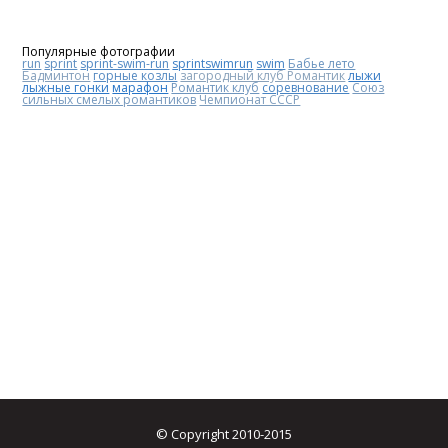
Популярные фотографии
run
sprint
sprint-swim-run
sprintswimrun
swim
Бабье лето
Бадминтон
горные козлы
загородный клуб Романтик
лыжи
лыжные гонки
марафон
Романтик клуб
соревнование
Союз
сильных смелых романтиков
Чемпионат СССР
© Copyright 2010-2015