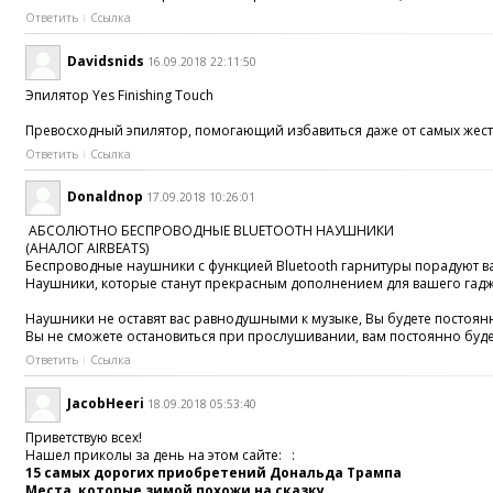
Ответить
Ссылка
Davidsnids
16.09.2018 22:11:50
Эпилятор Yes Finishing Touch
Превосходный эпилятор, помогающий избавиться даже от самых жестки
Ответить
Ссылка
Donaldnop
17.09.2018 10:26:01
АБСОЛЮТНО БЕСПРОВОДНЫЕ BLUETOOTH НАУШНИКИ
(АНАЛОГ AIRBEATS)
Беспроводные наушники с функцией Bluetooth гарнитуры порадуют ва
Наушники, которые станут прекрасным дополнением для вашего гадже
Наушники не оставят вас равнодушными к музыке, Вы будете постоя
Вы не сможете остановиться при прослушивании, вам постоянно буде
Ответить
Ссылка
JacobHeeri
18.09.2018 05:53:40
Приветствую всех!
Нашел приколы за день на этом сайте: :
15 самых дорогих приобретений Дональда Трампа
Места, которые зимой похожи на сказку