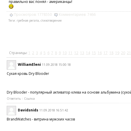
правильно вас понял - американцы!
Просмотров:
1778550
Комментариев:
7466
Теги:
гребная регата
,
стихотворение
Страницы:
1
2
3
4
5
6
7
8
9
10
11
12
13
14
15
16
17
18
19
20
21
WilliamEleni
11.09.2018 15:00:18
Сухая кровь Dry Blooder
Dry Blooder - популярный активатор клева на основе альбумина (сух
Ответить
Ссылка
Davidsnids
11.09.2018 16:51:42
BrandWatches - витрина мужских часов