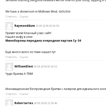
Sensitive touching delightful beauties will be flow on your body, dipping 
We have a showroom in Midtown West. Girls Erin
Ответить
Ссылка
Raymonddum
25.09.2018 00:50:59
Привет всем! Класный у вас сайт!
Нашёл инфу в сети:
Минобороны передана очередная партия Су-34
Ещё много всего по теме нашел тут:
Ответить
Ссылка
WilliamEleni
26.09.2018 00:20:52
Чудо-бритва X-TRIM
Инновационная беспроводная бритва с лазером для идеального конту
Ответить
Ссылка
Robertartes
28.09.2018 23:39:46