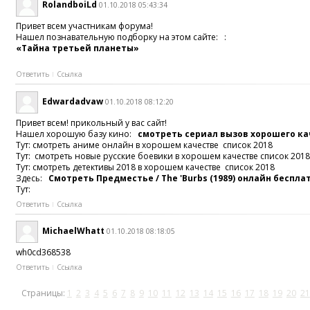
RolandboiLd
01.10.2018 05:43:34
Привет всем участникам форума!
Нашел познавательную подборку на этом сайте: :
«Тайна третьей планеты»
Ответить
Ссылка
Edwardadvaw
01.10.2018 08:12:20
Привет всем! прикольный у вас сайт!
Нашел хорошую базу кино:
смотреть сериал вызов хорошего к
Тут: смотреть аниме онлайн в хорошем качестве список 2018
Тут: смотреть новые русские боевики в хорошем качестве список 201
Тут: смотреть детективы 2018 в хорошем качестве список 2018
Здесь:
Смотреть Предместье / The 'Burbs (1989) онлайн беспла
Тут:
Ответить
Ссылка
MichaelWhatt
01.10.2018 08:18:05
wh0cd368538
Ответить
Ссылка
Страницы:
1
2
3
4
5
6
7
8
9
10
11
12
13
14
15
16
17
18
19
20
21