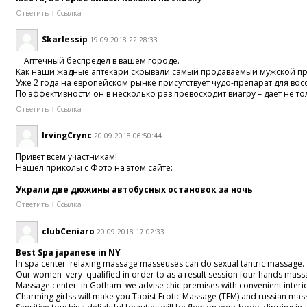
Ответить
Ссылка
Skarlessip
19.09.2018 22:28:33
Аптечный беспредел в вашем городе.
Как наши жадные аптекари скрывали самый продаваемый мужской п
Уже 2 года на европейском рынке присутствует чудо-препарат для во
По эффективности он в несколько раз превосходит виагру – дает не т
Ответить
Ссылка
IrvingCrync
20.09.2018 06:50:44
Привет всем участникам!
Нашел приколы с Фото на этом сайте: :
Украли две дюжины автобусных остановок за ночь
Ответить
Ссылка
clubCeniaro
20.09.2018 17:02:33
Best Spa japanese in NY
In spa center relaxing massage masseuses can do sexual tantric massage.
Our women very qualified in order to as a result session four hands massag
Massage center in Gotham we advise chic premises with convenient interio
Charming girlss will make you Taoist Erotic Massage (TEM) and russian mas