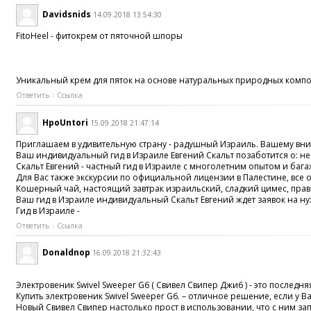
Davidsnids
14.09.2018 13:54:30
FitoHeel - фитокрем от пяточной шпоры
Уникальный крем для пяток на основе натуральных природных компоне
Ответить
Ссылка
HpoUntori
15.09.2018 21:47:14
Приглашаем в удивительную страну - радушный Израиль. Вашему вни
Ваш индивидуальный гид в Израиле Евгений Скальт позаботится о: 
Скальт Евгений - частный гид в Израиле с многолетним опытом и ба
Для Вас также экскурсии по официальной лицензии в Палестине, все
Кошерный чай, настоящий завтрак израильский, сладкий цимес, прав
Ваш гид в Израиле индивидуальный Скальт Евгений ждет заявок на н
Гид в Израиле -
Ответить
Ссылка
Donaldnop
16.09.2018 21:32:43
Электровеник Swivel Sweeper G6 ( Свивел Свипер Джи6 ) - это послед
Купить электровеник Swivel Sweeper G6. – отличное решение, если у В
Новый Свивел Свипер настолько прост в использовании, что с ним за