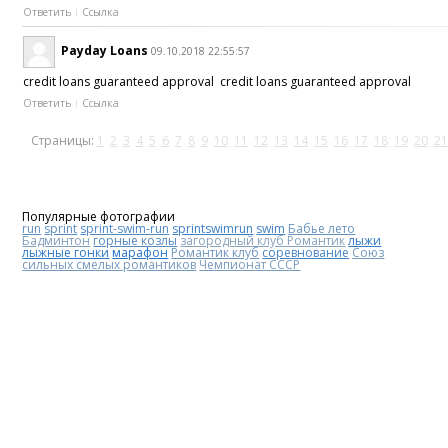
Ответить
Ссылка
Payday Loans
09.10.2018 22:55:57
credit loans guaranteed approval credit loans guaranteed approval
Ответить
Ссылка
Страницы:
1
2
3
4
5
6
7
8
9
10
11
12
13
14
15
16
17
18
19
20
21
Популярные фотографии
run
sprint
sprint-swim-run
sprintswimrun
swim
Бабье лето
Бадминтон
горные козлы
загородный клуб Романтик
лыжи
лыжные гонки
марафон
Романтик клуб
соревнование
Союз
сильных смелых романтиков
Чемпионат СССР