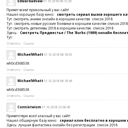
Edwardadvaw
01.10.2018 08:12:20
Привет всем! прикольный у вас сайт!
Нашел хорошую базу кино:
смотреть сериал вызов хорошего к
Тут: смотреть аниме онлайн в хорошем качестве список 2018
Тут: смотреть новые русские боевики в хорошем качестве список 201
Тут: смотреть детективы 2018 в хорошем качестве список 2018
Здесь:
Смотреть Предместье / The 'Burbs (1989) онлайн беспла
Тут:
Ответить
Ссылка
MichaelWhatt
01.10.2018 08:18:05
wh0cd368538
Ответить
Ссылка
MichaelWhatt
01.10.2018 08:18:49
wh0cd368538
Ответить
Ссылка
Connietwism
01.10.2018 23:58:49
Приветствую всех! класный у вас сайт!
Нашел обширную базу кино:
сериал клон бесплатно в хорошем
Здесь: лучшая фантастика онлайн без регистрации список 2018