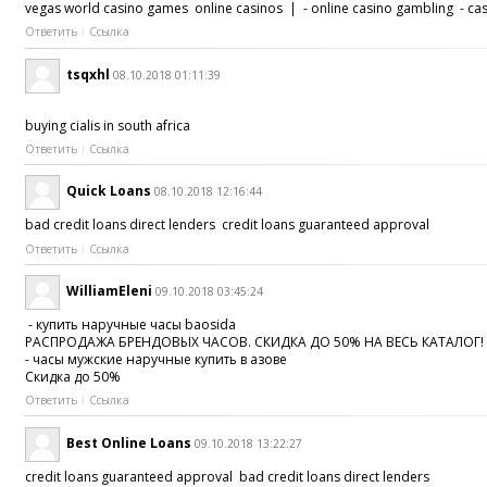
vegas world casino games online casinos | - online casino gambling - ca
Ответить
Ссылка
tsqxhl
08.10.2018 01:11:39
buying cialis in south africa
Ответить
Ссылка
Quick Loans
08.10.2018 12:16:44
bad credit loans direct lenders credit loans guaranteed approval
Ответить
Ссылка
WilliamEleni
09.10.2018 03:45:24
- купить наручные часы baosida
РАСПРОДАЖА БРЕНДОВЫХ ЧАСОВ. СКИДКА ДО 50% НА ВЕСЬ КАТАЛОГ!
- часы мужские наручные купить в азове
Скидка до 50%
Ответить
Ссылка
Best Online Loans
09.10.2018 13:22:27
credit loans guaranteed approval bad credit loans direct lenders