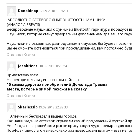
Donaldnop
17.09.2018 10:26:01
АБСОЛЮТНО БЕСПРОВОДНЫЕ BLUETOOTH НАУШНИКИ
(АНАЛОГ AIRBEATS)
Беспроводные наушники с функцией Bluetooth гарнитуры порадуют ва
Наушники, которые станут прекрасным дополнением для вашего гадже
Наушники не оставят вас равнодушными к музыке, Вы будете постоя
Вы не сможете остановиться при прослушивании, вам постоянно буде
Ответить
Ссылка
JacobHeeri
18.09.2018 05:53:40
Приветствую всех!
Нашел приколы за день на этом сайте: :
15 самых дорогих приобретений Дональда Трампа
Места, которые зимой похожи на сказку
Ответить
Ссылка
Skarlessip
19.09.2018 22:28:33
Аптечный беспредел в вашем городе.
Как наши жадные аптекари скрывали самый продаваемый мужской п
Уже 2 года на европейском рынке присутствует чудо-препарат для во
По эффективности он в несколько раз превосходит виагру – дает не т