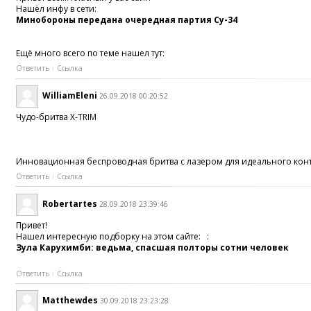
Нашёл инфу в сети:
Минобороны передана очередная партия Су-34
Ещё много всего по теме нашел тут:
Ответить
Ссылка
WilliamEleni
26.09.2018 00:20:52
Чудо-бритва X-TRIM
Инновационная беспроводная бритва с лазером для идеального конту
Ответить
Ссылка
Robertartes
28.09.2018 23:39:46
Привет!
Нашел интересную подборку на этом сайте: :
Зула Карухимби: ведьма, спасшая полторы сотни человек
Ответить
Ссылка
Matthewdes
30.09.2018 23:23:28