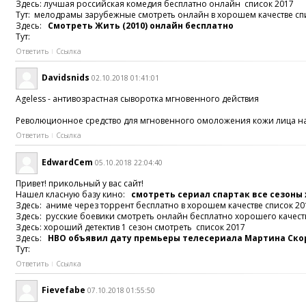
Здесь: лучшая российская комедия бесплатно онлайн список 2017
Тут: мелодрамы зарубежные смотреть онлайн в хорошем качестве сп
Здесь:
Смотреть Жить (2010) онлайн бесплатно
Тут:
Ответить
Ссылка
Davidsnids
02.10.2018 01:41:01
Ageless - антивозрастная сыворотка мгновенного действия
Революционное средство для мгновенного омоложения кожи лица на 
Ответить
Ссылка
EdwardCem
05.10.2018 22:04:40
Привет! прикольный у вас сайт!
Нашел класную базу кино:
смотреть сериал спартак все сезоны
Здесь: аниме через торрент бесплатно в хорошем качестве список 20
Здесь: русские боевики смотреть онлайн бесплатно хорошего качест
Здесь: хороший детектив 1 сезон смотреть список 2017
Здесь:
HBO объявил дату премьеры телесериала Мартина Ско
Тут:
Ответить
Ссылка
Fievefabe
07.10.2018 01:55:50