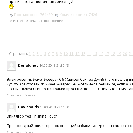
правильно вас понял - американцы!
Просмотров:
1764489
Комментариев:
7426
Теги:
гребная регата
,
стихотворение
Страницы:
1
2
3
4
5
6
7
8
9
10
11
12
13
14
15
16
17
18
19
20
21
Donaldnop
16.09.2018 21:32:43
Электровеник Swivel Sweeper G6 ( Свивел Свипер Джи6 ) - это послед
Купить электровеник Swivel Sweeper G6. – отличное решение, если у В
Новый Свивел Свипер настолько прост в использовании, что с ним за
Ответить
Ссылка
Davidsnids
16.09.2018 22:11:50
Эпилятор Yes Finishing Touch
Превосходный эпилятор, помогающий избавиться даже от самых жестки
Ответить
Ссылка