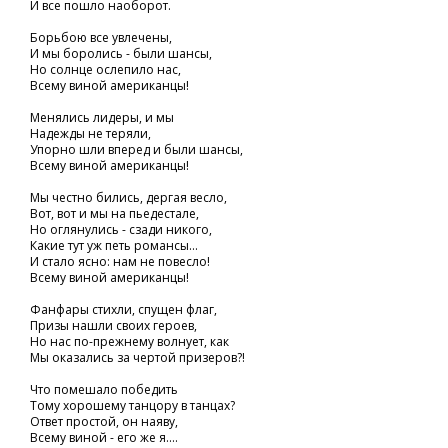
И все пошло наоборот.
Борьбою все увлечены,
И мы боролись - были шансы,
Но солнце ослепило нас,
Всему виной американцы!
Менялись лидеры, и мы
Надежды не теряли,
Упорно шли вперед и были шансы,
Всему виной американцы!
Мы честно бились, дергая весло,
Вот, вот и мы на пьедестале,
Но оглянулись - сзади никого,
Какие тут уж петь романсы...
И стало ясно: нам не повесло!
Всему виной американцы!
Фанфары стихли, спущен флаг,
Призы нашли своих героев,
Но нас по-прежнему волнует, как
Мы оказались за чертой призеров?!
Что помешало победить
Тому хорошему танцору в танцах?
Ответ простой, он наяву,
Всему виной - его же я....