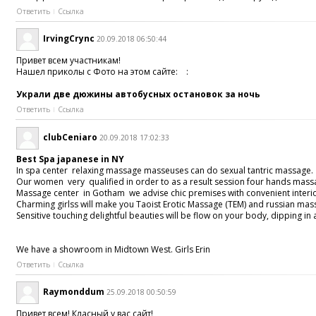
Ответить
Ссылка
IrvingCrync
20.09.2018 06:50:44
Привет всем участникам!
Нашел приколы с Фото на этом сайте: :
Украли две дюжины автобусных остановок за ночь
Ответить
Ссылка
clubCeniaro
20.09.2018 17:02:33
Best Spa japanese in NY
In spa center relaxing massage masseuses can do sexual tantric massage.
Our women very qualified in order to as a result session four hands massag
Massage center in Gotham we advise chic premises with convenient interio
Charming girlss will make you Taoist Erotic Massage (TEM) and russian mas
Sensitive touching delightful beauties will be flow on your body, dipping 
We have a showroom in Midtown West. Girls Erin
Ответить
Ссылка
Raymonddum
25.09.2018 00:50:59
Привет всем! Класный у вас сайт!