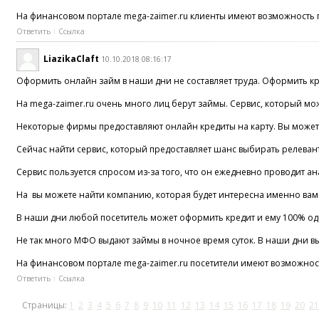
На финансовом портале mega-zaimer.ru клиенты имеют возможность п
Ответить
Ссылка
LiazikaClaft
10.10.2018 08:16:17
Оформить онлайн займ в наши дни не составляет труда. Оформить кред
На mega-zaimer.ru очень много лиц берут займы. Сервис, который мо
Некоторые фирмы предоставляют онлайн кредиты на карту. Вы можете
Сейчас найти сервис, который предоставляет шанс выбирать релеван
Сервис пользуется спросом из-за того, что он ежедневно проводит 
На вы можете найти компанию, которая будет интересна именно вам.
В наши дни любой посетитель может оформить кредит и ему 100% одо
Не так много МФО выдают займы в ночное время суток. В наши дни вы
На финансовом портале mega-zaimer.ru посетители имеют возможност
Ответить
Ссылка
Страницы:
1
2
3
4
5
6
7
8
9
10
11
12
13
14
15
16
17
18
19
20
21