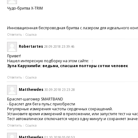
Чудо-бритва X-TRIM
Инновационная беспроводная бритва с лазером для идеального конту
Ответить
Ссылка
Robertartes
28.09.2018 23:39:46
Привет!
Нашел интересную подборку на этом сайте: :
Зула Карухимби: ведьма, спасшая полторы сотни человек
Ответить
Ссылка
Matthewdes
30.09.2018 23:23:28
Браслет-шагомер SMARTBAND
- Браслет для бега пульс приобрести
Регулярные измерения частоты сердечных сокращений.
Установите время измерений в приложении, или запустите тест на ча
Тест автоматически отключается через одну минуту и сохраняет значе
Ответить
Ссылка
Matthewdes
01.10.2018 05:00:53