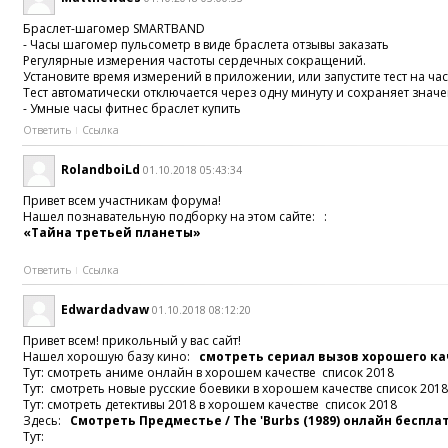
Браслет-шагомер SMARTBAND
- Часы шагомер пульсометр в виде браслета отзывы заказать
Регулярные измерения частоты сердечных сокращений.
Установите время измерений в приложении, или запустите тест на ча
Тест автоматически отключается через одну минуту и сохраняет значе
- Умные часы фитнес браслет купить
Ответить
Ссылка
RolandboiLd
01.10.2018 05:43:34
Привет всем участникам форума!
Нашел познавательную подборку на этом сайте: :
«Тайна третьей планеты»
Ответить
Ссылка
Edwardadvaw
01.10.2018 08:12:20
Привет всем! прикольный у вас сайт!
Нашел хорошую базу кино:
смотреть сериал вызов хорошего к
Тут: смотреть аниме онлайн в хорошем качестве список 2018
Тут: смотреть новые русские боевики в хорошем качестве список 201
Тут: смотреть детективы 2018 в хорошем качестве список 2018
Здесь:
Смотреть Предместье / The 'Burbs (1989) онлайн беспла
Тут: