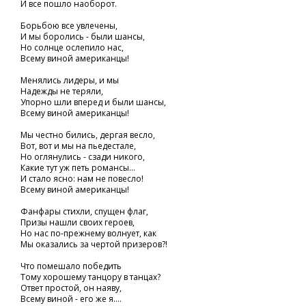
И все пошло наоборот.
Борьбою все увлечены,
И мы боролись - были шансы,
Но солнце ослепило нас,
Всему виной американцы!
Менялись лидеры, и мы
Надежды не теряли,
Упорно шли вперед и были шансы,
Всему виной американцы!
Мы честно бились, дергая весло,
Вот, вот и мы на пьедестале,
Но оглянулись - сзади никого,
Какие тут уж петь романсы...
И стало ясно: нам не повесло!
Всему виной американцы!
Фанфары стихли, спущен флаг,
Призы нашли своих героев,
Но нас по-прежнему волнует, как
Мы оказались за чертой призеров?!
Что помешало победить
Тому хорошему танцору в танцах?
Ответ простой, он наяву,
Всему виной - его же я....