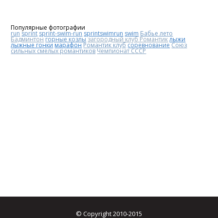
Популярные фотографии
run
sprint
sprint-swim-run
sprintswimrun
swim
Бабье лето
Бадминтон
горные козлы
загородный клуб Романтик
лыжи
лыжные гонки
марафон
Романтик клуб
соревнование
Союз
сильных смелых романтиков
Чемпионат СССР
© Copyright 2010-2015