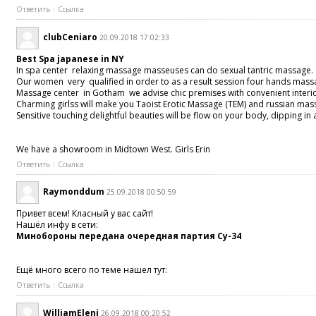
Ответить
Ссылка
clubCeniaro
20.09.2018 17:02:33
Best Spa japanese in NY
In spa center relaxing massage masseuses can do sexual tantric massage.
Our women very qualified in order to as a result session four hands massag
Massage center in Gotham we advise chic premises with convenient interio
Charming girlss will make you Taoist Erotic Massage (TEM) and russian mas
Sensitive touching delightful beauties will be flow on your body, dipping 
We have a showroom in Midtown West. Girls Erin
Ответить
Ссылка
Raymonddum
25.09.2018 00:50:59
Привет всем! Класный у вас сайт!
Нашёл инфу в сети:
Минобороны передана очередная партия Су-34
Ещё много всего по теме нашел тут:
Ответить
Ссылка
WilliamEleni
26.09.2018 00:20:52