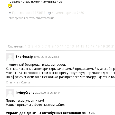
правильно вас понял - американцы!
Просмотров:
1783637
Комментариев:
7480
Теги:
гребная регата
,
стихотворение
Страницы:
1
2
3
4
5
6
7
8
9
10
11
12
13
14
15
16
17
18
19
20
21
Skarlessip
19.09.2018 22:28:33
Аптечный беспредел в вашем городе.
Как наши жадные аптекари скрывали самый продаваемый мужской п
Уже 2 года на европейском рынке присутствует чудо-препарат для во
По эффективности он в несколько раз превосходит виагру – дает не т
Ответить
Ссылка
IrvingCrync
20.09.2018 06:50:44
Привет всем участникам!
Нашел приколы с Фото на этом сайте: :
Украли две дюжины автобусных остановок за ночь