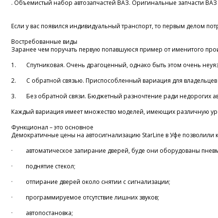
. Объемистый набор автозапчастей ВАЗ. Оригинальные запчасти ВАЗ р
Если у вас появился индивидуальный транспорт, то первым делом пот
Востребованные виды
Заранее чем поручать первую попавшуюся пример от именитого про
1. Спутниковая. Очень драгоценный, однако быть этом очень неуязв
2. С обратной связью. Приспособленный вариация для владельцев м
3. Без обратной связи. Бюджетный разночтение ради недорогих ав
Каждый вариация имеет множество моделей, имеющих различную ур
Функционал – это основное
Демократичные цены на автосигнализацию StarLine в Уфе позволили 
· автоматическое запирание дверей, буде они оборудованы пневм
· поднятие стекол;
· отпирание дверей около снятии с сигнализации;
· программируемое отсутствие лишних звуков;
· автопостановка;