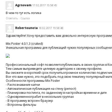
Agrnovam
17.02.2017 15:58:45
В чем-то тут есть логика
Ответить
Ссылка
Robertounota
18.02.2017 19:58:48
Здравствуйте! Хочу предоставить вам довольно интересную программ
Mix Poster 4.0.1.3 (craked)
Уникальная программа для публикаций чужих популярных сообщений 
Профессиональный софт позволяетопубликовать в своих группах в Ко
Тем самым выприведете целевую аудиторию к своему профилю.
Вы сможете в короткий срок получитьогромное количество подписчи
Все что вам нужно, это подобрать под свою тематику популярный мате
Особенности программы Mix Poster
- Распознавание капчи
- Автоматическая публикация на стену (репост)
- Планировка постинга, по заданному в настройках времени и дате
- Одновременнограбит в нескольких группах
- В программу встроен браузер
- Встроены фильтры