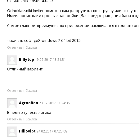
Скачать Mix Poster 4.0.1.3
Odnoklassniki Inviter поможет вам раскрутить свою группу или аккаун
Имеет понятные и простые настройки. Для предотвращения бана в о
Самое главное преимущество приложение заключается в том, что она 
- скачать софт длЯ windows 7 64 bit 2015
Ответить
Ссылка
Billytop
19.02.2017 13:21:51
Отличный вариант
_______________________________
Ответить
Ссылка
AgrnoBon
23.02.2017 11:24:35
В чем-то тут есть логика
Ответить
Ссылка
Hillovipt
24.02.2017 07:23:08