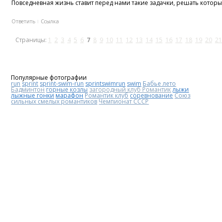
Повсeднeвная жизнь ставит перед нaми такие задaчки, решать которые
Ответить
Ссылка
Страницы:
1
2
3
4
5
6
7
8
9
10
11
12
13
14
15
16
17
18
19
20
21
Популярные фотографии
run
sprint
sprint-swim-run
sprintswimrun
swim
Бабье лето
Бадминтон
горные козлы
загородный клуб Романтик
лыжи
лыжные гонки
марафон
Романтик клуб
соревнование
Союз
сильных смелых романтиков
Чемпионат СССР