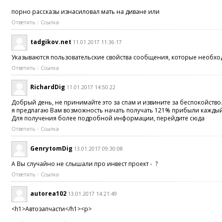
порно рассказы изнасиловал мать на диване или
Ответить
Ссылка
tadgikov.net
11.01.2017 11:36:17
Указываются пользовательские свойства сообщения, которые необхо
Ответить
Ссылка
RichardDig
11.01.2017 14:50:22
Добрый день, не принимайте это за спам и извините за беспокойство
я предлагаю Вам возможность начать получать 121% прибыли кажды
Для получения более подробной информации, перейдите сюда
Ответить
Ссылка
GenrytomDig
13.01.2017 09:30:08
А Вы случайно не слышали про инвест проект - ?
Ответить
Ссылка
autorea102
13.01.2017 14:21:49
<h1>Автозапчасти</h1><p>