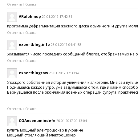
Ответить
Ссылка
ARalphmup
20.01.2017 17:42:51
программа дефрагментация жесткого диска осьминоги и другие моллю
Ответить
Ссылка
expertblog.info
25.01.2017 04:41:58
Указывается число последних сообщений блогов, отображаемых на 
Ответить
Ссылка
expertblogrow
25.01.2017 17:39:47
У каждого собственная история увлечения к алкоголю. Мне сей путь 
Поднимаясь каждое утро, уже задумывался о том, где и каким способо
Вернувшаяся после окончания военных операций супруга, практически
Ответить
Ссылка
COAncenumindefe
26.01.2017 00:13:04
купить мощный электрошокер в украине
мощный стреляющий электрошокер