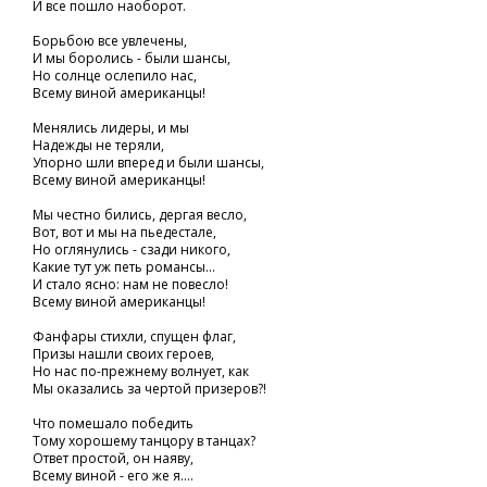
И все пошло наоборот.
Борьбою все увлечены,
И мы боролись - были шансы,
Но солнце ослепило нас,
Всему виной американцы!
Менялись лидеры, и мы
Надежды не теряли,
Упорно шли вперед и были шансы,
Всему виной американцы!
Мы честно бились, дергая весло,
Вот, вот и мы на пьедестале,
Но оглянулись - сзади никого,
Какие тут уж петь романсы...
И стало ясно: нам не повесло!
Всему виной американцы!
Фанфары стихли, спущен флаг,
Призы нашли своих героев,
Но нас по-прежнему волнует, как
Мы оказались за чертой призеров?!
Что помешало победить
Тому хорошему танцору в танцах?
Ответ простой, он наяву,
Всему виной - его же я....