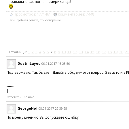
правильно вас понял - американцы!
Просмотров:
1771461
Комментариев:
7448
Теги:
гребная регата
,
стихотворение
Страницы:
1
2
3
4
5
6
7
8
9
10
11
12
13
14
15
16
17
18
19
20
21
DustinLayed
06.01.2017 16:25:56
Подтверждаю. Так бывает. Давайте обсудим этот вопрос. Здесь или в P
------
|
Ответить
Ссылка
GeorgeHof
08.01.2017 22:39:25
По моему мнению Вы допускаете ошибку.
---