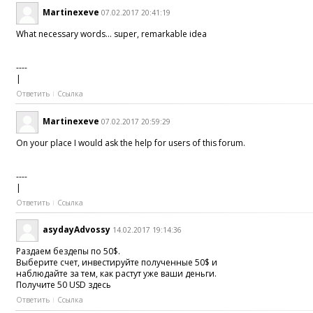
Martinexeve
07.02.2017 20:41:19
What necessary words... super, remarkable idea
----
|
Ответить
Ссылка
Martinexeve
07.02.2017 20:59:29
On your place I would ask the help for users of this forum.
----
|
Ответить
Ссылка
asydayAdvossy
14.02.2017 19:14:36
Раздаем бездепы по 50$.
Выберите счет, инвестируйте полученные 50$ и
наблюдайте за тем, как растут уже ваши деньги.
Получите 50 USD здесь
Ответить
Ссылка