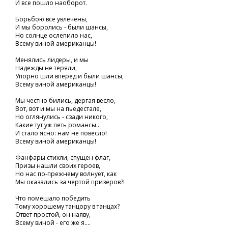
И все пошло наоборот.
Борьбою все увлечены,
И мы боролись - были шансы,
Но солнце ослепило нас,
Всему виной американцы!
Менялись лидеры, и мы
Надежды не теряли,
Упорно шли вперед и были шансы,
Всему виной американцы!
Мы честно бились, дергая весло,
Вот, вот и мы на пьедестале,
Но оглянулись - сзади никого,
Какие тут уж петь романсы...
И стало ясно: нам не повесло!
Всему виной американцы!
Фанфары стихли, спущен флаг,
Призы нашли своих героев,
Но нас по-прежнему волнует, как
Мы оказались за чертой призеров?!
Что помешало победить
Тому хорошему танцору в танцах?
Ответ простой, он наяву,
Всему виной - его же я....