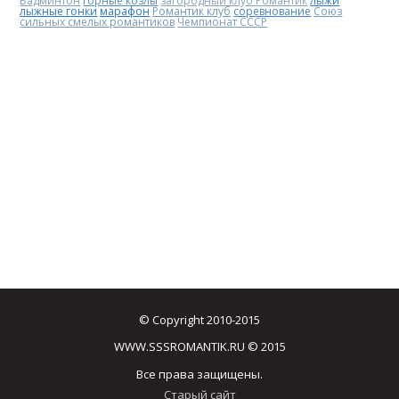
Бадминтон
горные козлы
загородный клуб Романтик
лыжи
лыжные гонки
марафон
Романтик клуб
соревнование
Союз
сильных смелых романтиков
Чемпионат СССР
© Copyright 2010-2015
WWW.SSSROMANTIK.RU © 2015
Все права защищены.
Старый сайт