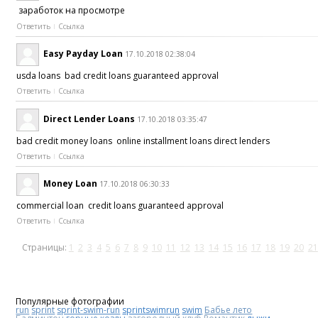
заработок на просмотре
Ответить
Ссылка
Easy Payday Loan
17.10.2018 02:38:04
usda loans bad credit loans guaranteed approval
Ответить
Ссылка
Direct Lender Loans
17.10.2018 03:35:47
bad credit money loans online installment loans direct lenders
Ответить
Ссылка
Money Loan
17.10.2018 06:30:33
commercial loan credit loans guaranteed approval
Ответить
Ссылка
Страницы:
1
2
3
4
5
6
7
8
9
10
11
12
13
14
15
16
17
18
19
20
21
Популярные фотографии
run
sprint
sprint-swim-run
sprintswimrun
swim
Бабье лето