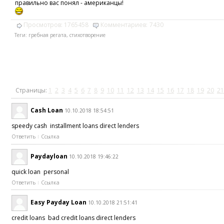
правильно вас понял - американцы!
Просмотров:
1765458
Комментариев:
7430
Теги:
гребная регата
,
стихотворение
Страницы:
1
2
3
4
5
6
7
8
9
10
11
12
13
14
15
16
17
18
19
20
21
Cash Loan
10.10.2018 18:54:51
speedy cash installment loans direct lenders
Ответить
Ссылка
Paydayloan
10.10.2018 19:46:22
quick loan personal
Ответить
Ссылка
Easy Payday Loan
10.10.2018 21:51:41
credit loans bad credit loans direct lenders