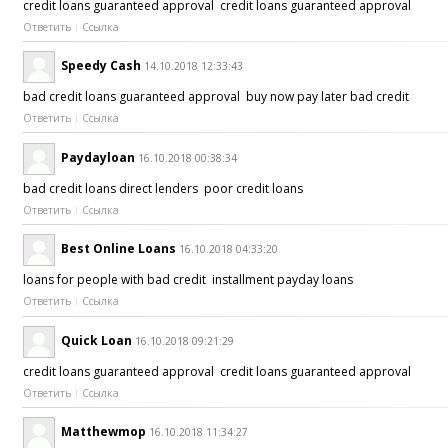
credit loans guaranteed approval credit loans guaranteed approval
Ответить
Ссылка
Speedy Cash
14.10.2018 12:33:43
bad credit loans guaranteed approval buy now pay later bad credit
Ответить
Ссылка
Paydayloan
16.10.2018 00:38:34
bad credit loans direct lenders poor credit loans
Ответить
Ссылка
Best Online Loans
16.10.2018 04:33:20
loans for people with bad credit installment payday loans
Ответить
Ссылка
Quick Loan
16.10.2018 09:21:29
credit loans guaranteed approval credit loans guaranteed approval
Ответить
Ссылка
Matthewmop
16.10.2018 11:34:27