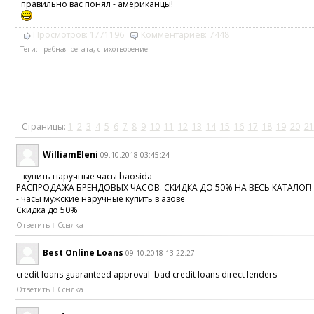
правильно вас понял - американцы!
Просмотров:
1771196
Комментариев:
7448
Теги:
гребная регата
,
стихотворение
Страницы:
1
2
3
4
5
6
7
8
9
10
11
12
13
14
15
16
17
18
19
20
21
WilliamEleni
09.10.2018 03:45:24
- купить наручные часы baosida
РАСПРОДАЖА БРЕНДОВЫХ ЧАСОВ. СКИДКА ДО 50% НА ВЕСЬ КАТАЛОГ!
- часы мужские наручные купить в азове
Скидка до 50%
Ответить
Ссылка
Best Online Loans
09.10.2018 13:22:27
credit loans guaranteed approval bad credit loans direct lenders
Ответить
Ссылка