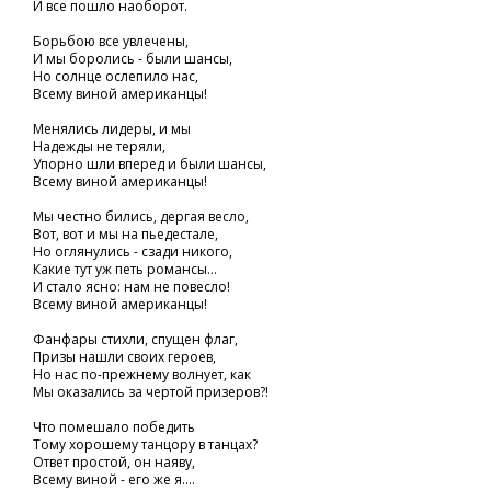
И все пошло наоборот.
Борьбою все увлечены,
И мы боролись - были шансы,
Но солнце ослепило нас,
Всему виной американцы!
Менялись лидеры, и мы
Надежды не теряли,
Упорно шли вперед и были шансы,
Всему виной американцы!
Мы честно бились, дергая весло,
Вот, вот и мы на пьедестале,
Но оглянулись - сзади никого,
Какие тут уж петь романсы...
И стало ясно: нам не повесло!
Всему виной американцы!
Фанфары стихли, спущен флаг,
Призы нашли своих героев,
Но нас по-прежнему волнует, как
Мы оказались за чертой призеров?!
Что помешало победить
Тому хорошему танцору в танцах?
Ответ простой, он наяву,
Всему виной - его же я....