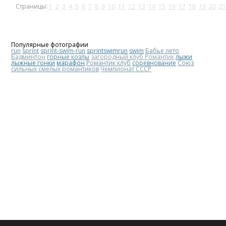
Страницы:
1
2
3
4
5
6
7
8
9
10
11
12
13
14
15
16
17
18
19
20
21
Популярные фотографии
run
sprint
sprint-swim-run
sprintswimrun
swim
Бабье лето
Бадминтон
горные козлы
загородный клуб Романтик
лыжи
лыжные гонки
марафон
Романтик клуб
соревнование
Союз
сильных смелых романтиков
Чемпионат СССР