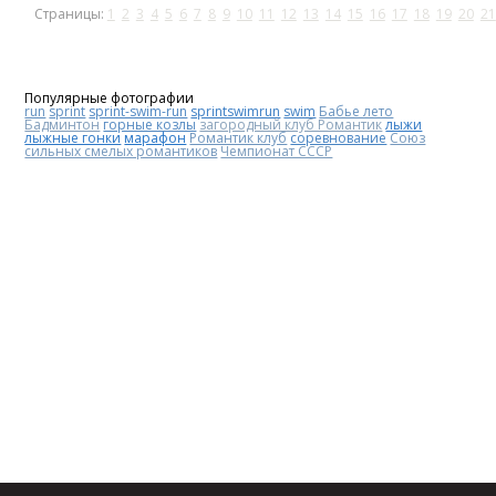
Страницы:
1
2
3
4
5
6
7
8
9
10
11
12
13
14
15
16
17
18
19
20
21
Популярные фотографии
run
sprint
sprint-swim-run
sprintswimrun
swim
Бабье лето
Бадминтон
горные козлы
загородный клуб Романтик
лыжи
лыжные гонки
марафон
Романтик клуб
соревнование
Союз
сильных смелых романтиков
Чемпионат СССР