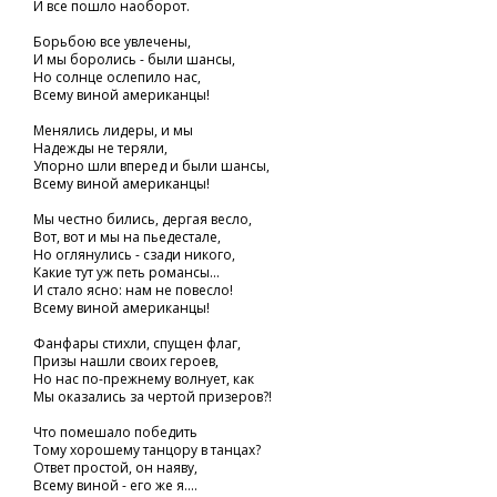
И все пошло наоборот.
Борьбою все увлечены,
И мы боролись - были шансы,
Но солнце ослепило нас,
Всему виной американцы!
Менялись лидеры, и мы
Надежды не теряли,
Упорно шли вперед и были шансы,
Всему виной американцы!
Мы честно бились, дергая весло,
Вот, вот и мы на пьедестале,
Но оглянулись - сзади никого,
Какие тут уж петь романсы...
И стало ясно: нам не повесло!
Всему виной американцы!
Фанфары стихли, спущен флаг,
Призы нашли своих героев,
Но нас по-прежнему волнует, как
Мы оказались за чертой призеров?!
Что помешало победить
Тому хорошему танцору в танцах?
Ответ простой, он наяву,
Всему виной - его же я....