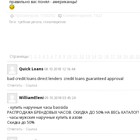
правильно вас понял - американцы!
Просмотров:
1763202
Комментариев:
7422
Теги:
гребная регата
,
стихотворение
Страницы:
1
2
3
4
5
6
7
8
9
10
11
12
13
14
15
16
17
18
19
20
21
Quick Loans
08.10.2018 12:16:44
bad credit loans direct lenders credit loans guaranteed approval
Ответить
Ссылка
WilliamEleni
09.10.2018 03:45:24
- купить наручные часы baosida
РАСПРОДАЖА БРЕНДОВЫХ ЧАСОВ. СКИДКА ДО 50% НА ВЕСЬ КАТАЛОГ!
- часы мужские наручные купить в азове
Скидка до 50%
Ответить
Ссылка