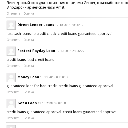
Легендарный нож для выживания от фирмы Gerber, в разработке кото
В подарок - армейские часы Amst.
Ответить
Ссылка
Direct Lender Loans
12.10.2018 20:06:12
fast cash loans no credit check credit loans guaranteed approval
Ответить
Ссылка
Fastest Payday Loan
12.10.2018 23:26:29
credit loans bad credit loans
Ответить
Ссылка
Money Loan
13.10.2018 03:50:37
guaranteed loan for bad credit credit loans guaranteed approval
Ответить
Ссылка
Get A Loan
13.10.2018 09:02:38
credit loans guaranteed approval credit loans guaranteed approval
Ответить
Ссылка