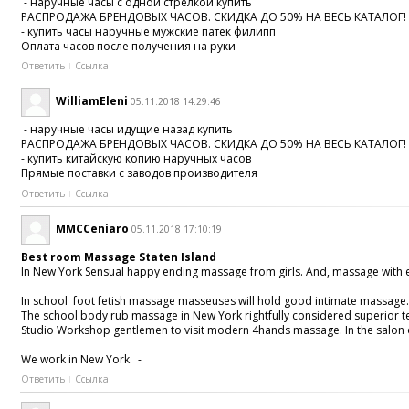
- наручные часы с одной стрелкой купить
РАСПРОДАЖА БРЕНДОВЫХ ЧАСОВ. СКИДКА ДО 50% НА ВЕСЬ КАТАЛОГ!
- купить часы наручные мужские патек филипп
Оплата часов после получения на руки
Ответить
Ссылка
WilliamEleni
05.11.2018 14:29:46
- наручные часы идущие назад купить
РАСПРОДАЖА БРЕНДОВЫХ ЧАСОВ. СКИДКА ДО 50% НА ВЕСЬ КАТАЛОГ!
- купить китайскую копию наручных часов
Прямые поставки с заводов производителя
Ответить
Ссылка
MMCCeniaro
05.11.2018 17:10:19
Best room Massage Staten Island
In New York Sensual happy ending massage from girls. And, massage with ess
In school foot fetish massage masseuses will hold good intimate massage
The school body rub massage in New York rightfully considered superior tec
Studio Workshop gentlemen to visit modern 4hands massage. In the salon of 
We work in New York. -
Ответить
Ссылка