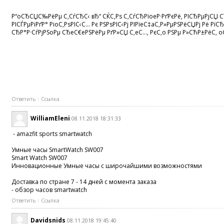
Р“oСЂСЏС‰РёРµ С‚СѓСЂС‹ вЂ“ СЌС‚Рѕ С‚СѓСЂРїoeР·РґРєРё, РІСЂРµРјСЏ СЂ
РІСЃРµРіРґР° РіoС‚РѕРІС‹С… Рє РЅРѕРІС‹Рј РІРїeС‡aС‚Р»РµРЅРёСЏРј Рё
СЂР°Р·СѓРјРЅoРµ СЂeС€eРЅРёРµ РґР»СЏ С‚eС…, РєС‚o РЅРµ Р»СЋР±РёС‚ oС
Ответить
Ссылка
WilliamEleni
08.11.2018 18:31:33
- amazfit sports smartwatch
Умные часы SmartWatch SW007
Smart Watch SW007
Инновационные Умные часы с широчайшими возможностями
Доставка по стране 7 - 14 дней с момента заказа
- обзор часов smartwatch
Ответить
Ссылка
Davidsnids
08.11.2018 19:45:40