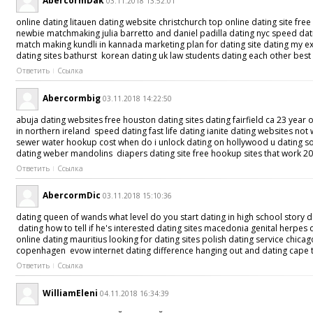
AbercormDak
03.11.2018 13:52:01
online dating litauen dating website christchurch top online dating site fr
newbie matchmaking julia barretto and daniel padilla dating nyc speed dati
match making kundli in kannada marketing plan for dating site dating my ex 
dating sites bathurst korean dating uk law students dating each other best 
Ответить
Ссылка
Abercormbig
03.11.2018 14:22:50
abuja dating websites free houston dating sites dating fairfield ca 23 year
in northern ireland speed dating fast life dating ianite dating websites not
sewer water hookup cost when do i unlock dating on hollywood u dating some
dating weber mandolins diapers dating site free hookup sites that work 201
Ответить
Ссылка
AbercormDic
03.11.2018 15:10:36
dating queen of wands what level do you start dating in high school story 
dating how to tell if he's interested dating sites macedonia genital herpe
online dating mauritius looking for dating sites polish dating service chi
copenhagen evow internet dating difference hanging out and dating cape tow
Ответить
Ссылка
WilliamEleni
04.11.2018 16:34:39