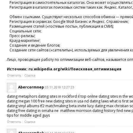
Регистрация в самостоятельных каталогах
. Она может осуществлять
Регистрация в каталогах поисковых
систем таких как: Яндекс. Каталог
Обмен ссылками
. Существуют несколько способов обмена — прямой
Регистрация в сервисах: Google Мой Бизнес и Яндекс. Справочник;
Размещение статей
(«гостевые посты», публикация в СМИ);
Социальные сети;
Пресс-релизы;
Крауд-маркетинг;
Создание и ведение блогов;
Создание сети сайтов («саттелиты»), используемых для увеличения 
Лицо, проводящее работу по
оптимизации веб-сайтов
, называется оп
Источник: ru.wikipedia.org/wiki/Поисковая_оптимизация
Ответить
Ссылка
Abercormnep
03.11.2018 12:27:23
dating metaphors dating sites in rockford il top online dating sites in the
dating megan 100 free new dating sites in usa nd dating laws what is first 
dating vinyl albums tf2 matchmaking beta invite lucy dating max christian 
dating free dating in omaha ne matthew morrison dating history find new pas
tips for middle aged guys
Ответить
Ссылка