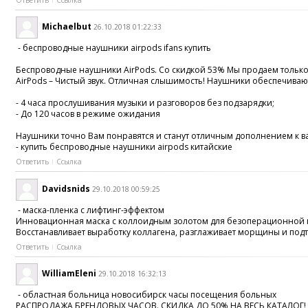
Michaelbut
26.10.2018 01:22:33
- беспроводные наушники airpods ifans купить
Беспроводные наушники AirPods. Со скидкой 53% Мы продаем тольк
AirPods – Чистый звук. Отличная слышимость! Наушники обеспечива
- 4 часа прослушивания музыки и разговоров без подзарядки;
- До 120 часов в режиме ожидания
Наушники точно Вам понравятся и станут отличным дополнением к в
- купить беспроводные наушники airpods китайские
Ответить
Ссылка
Davidsnids
29.10.2018 00:59:25
- маска-пленка с лифтинг-эффектом
Инновационная маска с коллоидным золотом для безоперационной 
Восстанавливает выработку коллагена, разглаживает морщины и подтя
Ответить
Ссылка
WilliamEleni
29.10.2018 16:32:13
- областная больница новосибирск часы посещения больных
РАСПРОДАЖА БРЕНДОВЫХ ЧАСОВ. СКИДКА ДО 50% НА ВЕСЬ КАТАЛОГ!