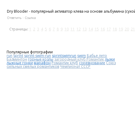
Dry Blooder - популярный активатор клева на основе альбумина (сух
Ответить
Ссылка
Страницы:
1
2
3
4
5
6
7
8
9
10
11
12
13
14
15
16
17
18
19
20
21
Популярные фотографии
run
sprint
sprint-swim-run
sprintswimrun
swim
Бабье лето
Бадминтон
горные козлы
загородный клуб Романтик
лыжи
лыжные гонки
марафон
Романтик клуб
соревнование
Союз
сильных смелых романтиков
Чемпионат СССР