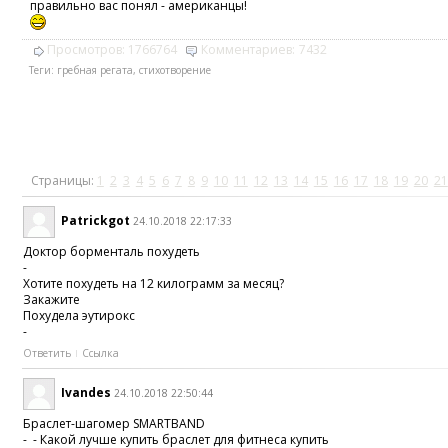
правильно вас понял - американцы!
Просмотров:
1766764
Комментариев:
7432
Теги:
гребная регата
,
стихотворение
Страницы:
1
2
3
4
5
6
7
8
9
10
11
12
13
14
15
16
17
18
19
20
21
Patrickgot
24.10.2018 22:17:33
Доктор борменталь похудеть
-
Хотите похудеть на 12 килограмм за месяц?
Закажите
Похудела эутирокс
-
Ответить
Ссылка
Ivandes
24.10.2018 22:50:44
Браслет-шагомер SMARTBAND
- - Какой лучше купить браслет для фитнеса купить