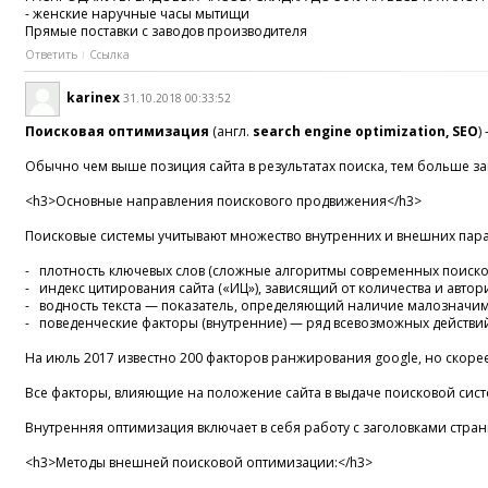
- женские наручные часы мытищи
Прямые поставки с заводов производителя
Ответить
Ссылка
karinex
31.10.2018 00:33:52
Поисковая оптимизация
(англ.
search engine optimization, SEO
)
Обычно чем выше позиция сайта в результатах поиска, тем больше з
<h3>Основные направления поискового продвижения</h3>
Поисковые системы учитывают множество внутренних и внешних парам
- плотность ключевых слов (сложные алгоритмы современных поисковы
- индекс цитирования сайта («ИЦ»), зависящий от количества и автор
- водность текста — показатель, определяющий наличие малозначимых
- поведенческие факторы (внутренние) — ряд всевозможных действий п
На июль 2017 известно 200 факторов ранжирования google, но скорее
Все факторы, влияющие на положение сайта в выдаче поисковой сист
Внутренняя оптимизация включает в себя работу с заголовками страниц
<h3>Методы внешней поисковой оптимизации:</h3>