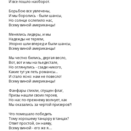
И все пошло наоборот.
Борьбою все увлечены,
И мы боролись - были шансы,
Но солнце ослепило нас,
Всему виной американцы!
Менялись лидеры, и мы
Надежды не теряли,
Упорно шли вперед и были шансы,
Всему виной американцы!
Мы честно бились, дергая весло,
Вот, вот и мы на пьедестале,
Но оглянулись - сзади никого,
Какие тут уж петь романсы...
И стало ясно: нам не повесло!
Всему виной американцы!
Фанфары стихли, спущен флаг,
Призы нашли своих героев,
Но нас по-прежнему волнует, как
Мы оказались за чертой призеров?!
Что помешало победить
Тому хорошему танцору в танцах?
Ответ простой, он наяву,
Всему виной - его же я....