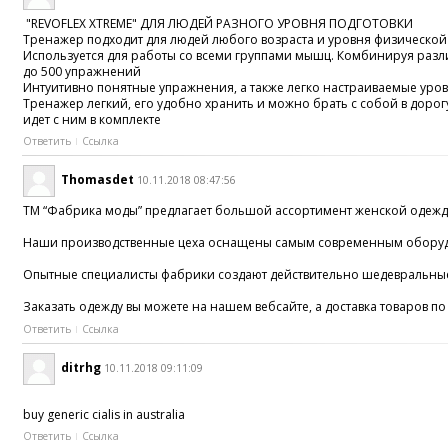
"REVOFLEX XTREME" ДЛЯ ЛЮДЕЙ РАЗНОГО УРОВНЯ ПОДГОТОВКИ
Тренажер подходит для людей любого возраста и уровня физической
Используется для работы со всеми группами мышц. Комбинируя разл
до 500 упражнений
Интуитивно понятные упражнения, а также легко настраиваемые уро
Тренажер легкий, его удобно хранить и можно брать с собой в дорог
идет с ним в комплекте
Ответить
Ссылка
Thomasdet
10.11.2018 08:47:56
TM “Фабрика моды” предлагает большой ассортимент женской одежды
Наши производственные цеха оснащены самым современным оборудован
Опытные специалисты фабрики создают действительно шедевральные 
Заказать одежду вы можете на нашем вебсайте, а доставка товаров п
Ответить
Ссылка
ditrhg
10.11.2018 09:11:09
buy generic cialis in australia
Ответить
Ссылка