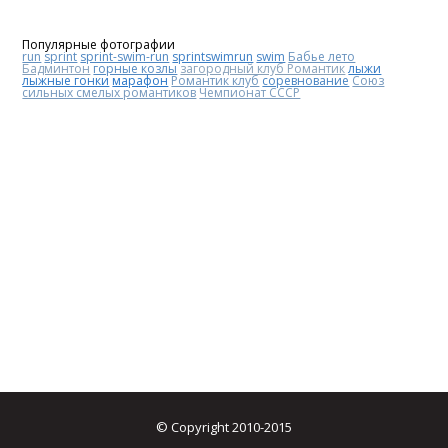
Популярные фотографии
run
sprint
sprint-swim-run
sprintswimrun
swim
Бабье лето
Бадминтон
горные козлы
загородный клуб Романтик
лыжи
лыжные гонки
марафон
Романтик клуб
соревнование
Союз
сильных смелых романтиков
Чемпионат СССР
© Copyright 2010-2015