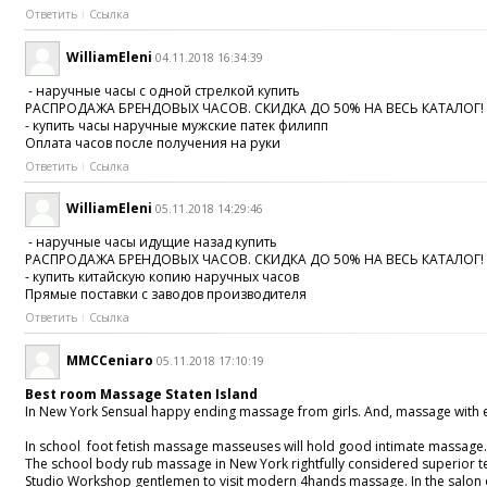
Ответить
Ссылка
WilliamEleni
04.11.2018 16:34:39
- наручные часы с одной стрелкой купить
РАСПРОДАЖА БРЕНДОВЫХ ЧАСОВ. СКИДКА ДО 50% НА ВЕСЬ КАТАЛОГ!
- купить часы наручные мужские патек филипп
Оплата часов после получения на руки
Ответить
Ссылка
WilliamEleni
05.11.2018 14:29:46
- наручные часы идущие назад купить
РАСПРОДАЖА БРЕНДОВЫХ ЧАСОВ. СКИДКА ДО 50% НА ВЕСЬ КАТАЛОГ!
- купить китайскую копию наручных часов
Прямые поставки с заводов производителя
Ответить
Ссылка
MMCCeniaro
05.11.2018 17:10:19
Best room Massage Staten Island
In New York Sensual happy ending massage from girls. And, massage with ess
In school foot fetish massage masseuses will hold good intimate massage
The school body rub massage in New York rightfully considered superior tec
Studio Workshop gentlemen to visit modern 4hands massage. In the salon of 