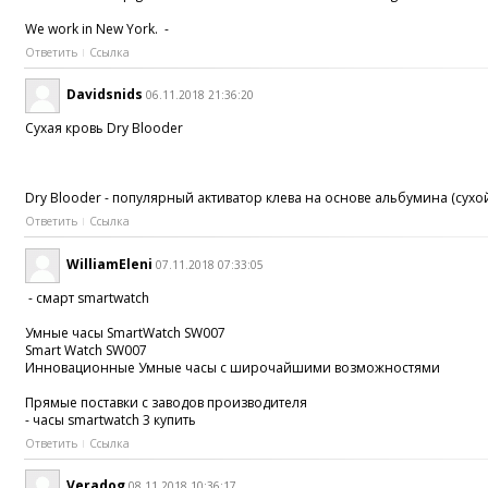
We work in New York. -
Ответить
Ссылка
Davidsnids
06.11.2018 21:36:20
Сухая кровь Dry Blooder
Dry Blooder - популярный активатор клева на основе альбумина (сух
Ответить
Ссылка
WilliamEleni
07.11.2018 07:33:05
- смарт smartwatch
Умные часы SmartWatch SW007
Smart Watch SW007
Инновационные Умные часы с широчайшими возможностями
Прямые поставки с заводов производителя
- часы smartwatch 3 купить
Ответить
Ссылка
Veradog
08.11.2018 10:36:17