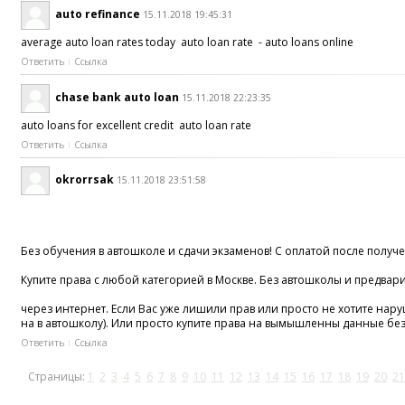
auto refinance
15.11.2018 19:45:31
average auto loan rates today auto loan rate - auto loans online
Ответить
Ссылка
chase bank auto loan
15.11.2018 22:23:35
auto loans for excellent credit auto loan rate
Ответить
Ссылка
okrorrsak
15.11.2018 23:51:58
Без обучения в автошколе и сдачи экзаменов! С оплатой после получе
Купите права с любой категорией в Москве. Без автошколы и предвар
через интернет. Если Вас уже лишили прав или просто не хотите нар
на в автошколу). Или просто купите права на вымышленны данные бе
Ответить
Ссылка
Страницы:
1
2
3
4
5
6
7
8
9
10
11
12
13
14
15
16
17
18
19
20
21