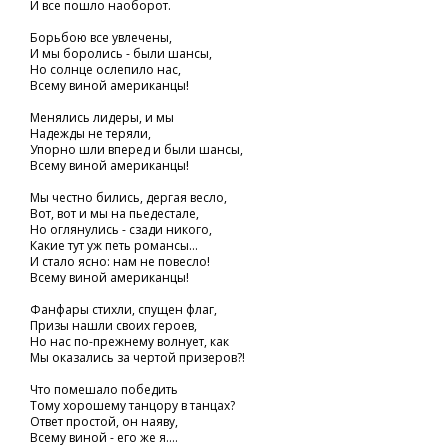
И все пошло наоборот.
Борьбою все увлечены,
И мы боролись - были шансы,
Но солнце ослепило нас,
Всему виной американцы!
Менялись лидеры, и мы
Надежды не теряли,
Упорно шли вперед и были шансы,
Всему виной американцы!
Мы честно бились, дергая весло,
Вот, вот и мы на пьедестале,
Но оглянулись - сзади никого,
Какие тут уж петь романсы...
И стало ясно: нам не повесло!
Всему виной американцы!
Фанфары стихли, спущен флаг,
Призы нашли своих героев,
Но нас по-прежнему волнует, как
Мы оказались за чертой призеров?!
Что помешало победить
Тому хорошему танцору в танцах?
Ответ простой, он наяву,
Всему виной - его же я....