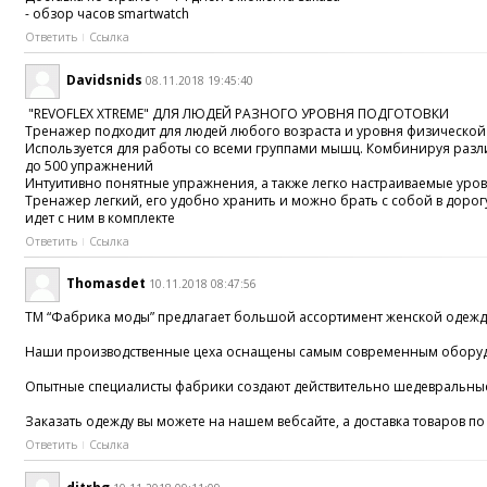
- обзор часов smartwatch
Ответить
Ссылка
Davidsnids
08.11.2018 19:45:40
"REVOFLEX XTREME" ДЛЯ ЛЮДЕЙ РАЗНОГО УРОВНЯ ПОДГОТОВКИ
Тренажер подходит для людей любого возраста и уровня физической
Используется для работы со всеми группами мышц. Комбинируя разл
до 500 упражнений
Интуитивно понятные упражнения, а также легко настраиваемые уро
Тренажер легкий, его удобно хранить и можно брать с собой в дорог
идет с ним в комплекте
Ответить
Ссылка
Thomasdet
10.11.2018 08:47:56
TM “Фабрика моды” предлагает большой ассортимент женской одежды
Наши производственные цеха оснащены самым современным оборудован
Опытные специалисты фабрики создают действительно шедевральные 
Заказать одежду вы можете на нашем вебсайте, а доставка товаров п
Ответить
Ссылка