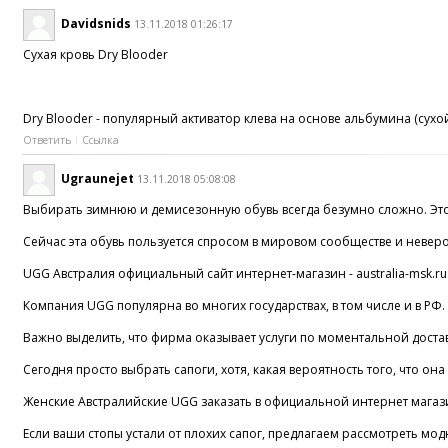
Davidsnids
13.11.2018 01:26:17
Сухая кровь Dry Blooder
Dry Blooder - популярный активатор клева на основе альбумина (сух
Ответить
Ссылка
Ugraunejet
13.11.2018 05:08:08
Выбирать зимнюю и демисезонную обувь всегда безумно сложно. Этот
Сейчас эта обувь пользуется спросом в мировом сообществе и неверо
UGG Австралия официальный сайт интернет-магазин - australia-msk.ru
Компания UGG популярна во многих государствах, в том числе и в РФ
Важно выделить, что фирма оказывает услуги по моментальной доста
Сегодня просто выбрать сапоги, хотя, какая вероятность того, что 
Женские Австралийские UGG заказать в официальной интернет мага
Если ваши стопы устали от плохих сапог, предлагаем рассмотреть мо