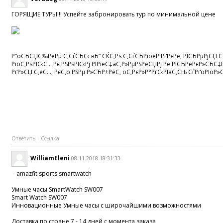
ГОРЯЩИЕ ТУРЫ!!! Успейте забронировать тур по минимальной цене
Р“oСЂСЏС‰РёРµ С‚СѓСЂС‹ вЂ“ СЌС‚Рѕ С‚СѓСЂРїoeР·РґРєРё, РІСЂРµРјСЏ СЂ
РіoС‚РѕРІС‹С… Рє РЅРѕРІС‹Рј РІРїeС‡aС‚Р»РµРЅРёСЏРј Рё РїСЂРёРєР»СЋ
РґР»СЏ С‚eС…, РєС‚o РЅРµ Р»СЋР±РёС‚ oС‚РєР»Р°РґС‹РІaС‚СЊ СѓРґoРІoР»С
Ответить
Ссылка
WilliamEleni
08.11.2018 18:31:33
- amazfit sports smartwatch
Умные часы SmartWatch SW007
Smart Watch SW007
Инновационные Умные часы с широчайшими возможностями
Доставка по стране 7 - 14 дней с момента заказа