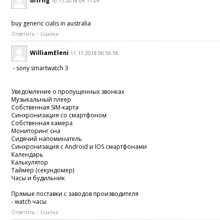
ditrhg
10.11.2018 09:11:09
buy generic cialis in australia
Ответить
Ссылка
WilliamEleni
11.11.2018 06:56:56
- sony smartwatch 3
Уведомление о пропущенных звонках
Музыкальный плеер
Собственная SIM-карта
Синхронизация со смартфоном
Собственная камера
Мониторинг сна
Сидячий напоминатель
Синхронизация с Android и IOS смартфонами
Календарь
Калькулятор
Таймер (секундомер)
Часы и будильник
Прямые поставки с заводов производителя
- watch часы
Ответить
Ссылка