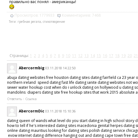
правильно вас понял - американцы!
Просмотров:
1779933
Комментариев:
7468
Теги:
гребная регата
,
стихотворение
Страницы:
1
2
3
4
5
6
7
8
9
10
11
12
13
14
15
16
17
18
19
20
21
Abercormbig
03.11.2018 14:22:50
abuja dating websites free houston dating sites dating fairfield ca 23 year
northern ireland speed dating fast life dating ianite dating websites not w
sewer water hookup cost when do i unlock dating on hollywood u dating some
mandolins diapers dating site free hookup sites that work 2015 absolute ag
Ответить
Ссылка
AbercormDic
03.11.2018 15:10:36
dating queen of wands what level do you start dating in high school story 
how to tell if he's interested dating sites macedonia genital herpes datin
online dating mauritius looking for dating sites polish dating service chi
evow internet dating difference hanging out and dating cape town free dati