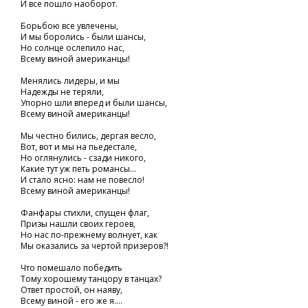
И все пошло наоборот.
Борьбою все увлечены,
И мы боролись - были шансы,
Но солнце ослепило нас,
Всему виной американцы!
Менялись лидеры, и мы
Надежды не теряли,
Упорно шли вперед и были шансы,
Всему виной американцы!
Мы честно бились, дергая весло,
Вот, вот и мы на пьедестале,
Но оглянулись - сзади никого,
Какие тут уж петь романсы...
И стало ясно: нам не повесло!
Всему виной американцы!
Фанфары стихли, спущен флаг,
Призы нашли своих героев,
Но нас по-прежнему волнует, как
Мы оказались за чертой призеров?!
Что помешало победить
Тому хорошему танцору в танцах?
Ответ простой, он наяву,
Всему виной - его же я....