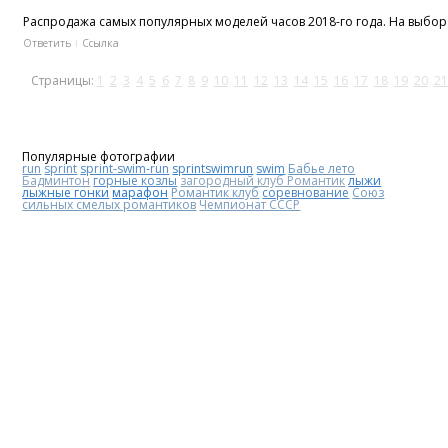
Распродажа самых популярных моделей часов 2018-го года. На выбор -
Ответить
Ссылка
Страницы:
1
2
3
4
5
6
7
8
9
10
11
12
13
14
15
16
17
18
19
20
21
Популярные фотографии
run
sprint
sprint-swim-run
sprintswimrun
swim
Бабье лето
Бадминтон
горные козлы
загородный клуб Романтик
лыжи
лыжные гонки
марафон
Романтик клуб
соревнование
Союз
сильных смелых романтиков
Чемпионат СССР