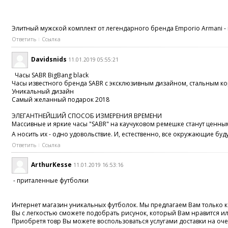
Элитный мужской комплект от легендарного бренда Emporio Armani -
Ответить
Ссылка
Davidsnids
11.01.2019 05:55:21
Часы SABR BigBang black
Часы известного бренда SABR с эксклюзивным дизайном, стальным ко
Уникальный дизайн
Самый желанный подарок 2018
ЭЛЕГАНТНЕЙШИЙ СПОСОБ ИЗМЕРЕНИЯ ВРЕМЕНИ
Массивные и яркие часы "SABR" на каучуковом ремешке станут ценным
А носить их - одно удовольствие. И, естественно, все окружающие буд
Ответить
Ссылка
ArthurKesse
11.01.2019 16:53:16
- приталенные футболки
Интернет магазин уникальных футболок. Мы предлагаем Вам только ка
Вы с легкостью сможете подобрать рисунок, который Вам нравится и
Приобретя товр Вы можете воспользоваться услугами доставки на оче