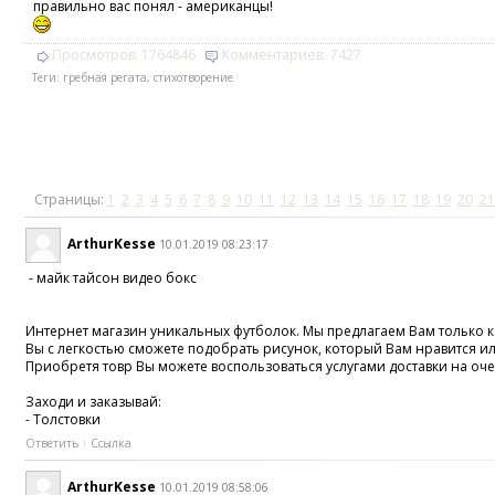
правильно вас понял - американцы!
Просмотров:
1764846
Комментариев:
7427
Теги:
гребная регата
,
стихотворение
Страницы:
1
2
3
4
5
6
7
8
9
10
11
12
13
14
15
16
17
18
19
20
21
ArthurKesse
10.01.2019 08:23:17
- майк тайсон видео бокс
Интернет магазин уникальных футболок. Мы предлагаем Вам только ка
Вы с легкостью сможете подобрать рисунок, который Вам нравится и
Приобретя товр Вы можете воспользоваться услугами доставки на оче
Заходи и заказывай:
- Толстовки
Ответить
Ссылка
ArthurKesse
10.01.2019 08:58:06