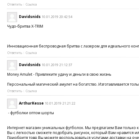
Ответить
Ссылка
Davidsnids
10.01.2019 20:42:54
Чудо-бритва X-TRIM
Инновационная беспроводная бритва с лазером для идеального конту
Ответить
Ссылка
Davidsnids
10.01.2019 21:12:37
Money Amulet - Привлеките удачу и деньги в свою жизнь
Персональный магический амулет на богатство. Изготавливается толь
Ответить
Ссылка
ArthurKesse
10.01.2019 21:21:22
- футболки оптом шорты
Интернет магазин уникальных футболок. Мы предлагаем Вам только ка
Вы с легкостью сможете подобрать рисунок, который Вам нравится и
Приобретя товр Вы можете воспользоваться услугами доставки на оче