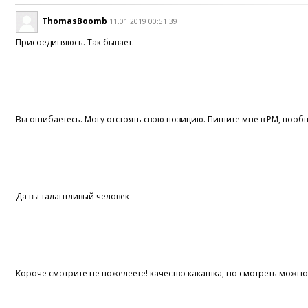
ThomasBoomb
11.01.2019 00:51:39
Присоединяюсь. Так бывает.
------
Вы ошибаетесь. Могу отстоять свою позицию. Пишите мне в PM, пооб
------
Да вы талантливый человек
------
Короче смотрите не пожелеете! качество какашка, но смотреть можно
------