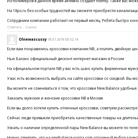
Из полимеров в данное время активно создают плитку. Также вас мож
На 18ps.ru без особых трудностей вы сможете приобрести канализац
Сотрудники компании работают не первый месяц. Ребята быстро конс
Ответить
Ссылка
Olnewascussy
18.01.2019 00:52:14
Если вам понравились кроссовки компании NB, а платить двойную це
Нью Баланс официальный дисконт интернет-магазин в России
На официальном портале NB у вас есть шанс купить фирменные мужск
У вас есть возможность выбрать на сайте кроссовки со скидкой. Вы м
Вы можете не сомневаться о том, что кроссовки New Balance удобные
Заказать мужские и женские кроссовки NB в Москве
Если вы долго хотели купить отличные кроссовки, советуем рассмотре
Сейчас люди привыкли приобретать качественные товары на длительны
Узнать о наличии определенной пары New Balance вы можете по телефон
Нужно отметить, что на newbalance-russia.com огромный выбор качест