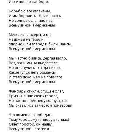
И все пошло наоборот.
Борьбою все увлечены,
И мы боролись - были шансы,
Но солнце ослепило нас,
Всему виной американцы!
Менялись лидеры, и мы
Надежды не теряли,
Упорно шли вперед и были шансы,
Всему виной американцы!
Мы честно бились, дергая весло,
Вот, вот и мы на пьедестале,
Но оглянулись - сзади никого,
Какие тут уж петь романсы...
И стало ясно: нам не повесло!
Всему виной американцы!
Фанфары стихли, спущен флаг,
Призы нашли своих героев,
Но нас по-прежнему волнует, как
Мы оказались за чертой призеров?!
Что помешало победить
Тому хорошему танцору в танцах?
Ответ простой, он наяву,
Всему виной - его же я....