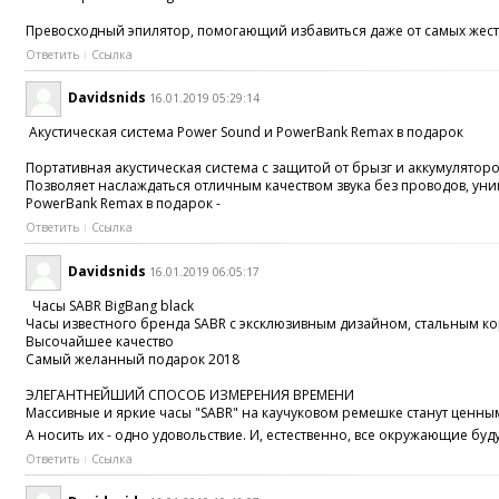
Превосходный эпилятор, помогающий избавиться даже от самых жестки
Ответить
Ссылка
Davidsnids
16.01.2019 05:29:14
Акустическая система Power Sound и PowerBank Remax в подарок
Портативная акустическая система с защитой от брызг и аккумулято
Позволяет наслаждаться отличным качеством звука без проводов, ун
PowerBank Remax в подарок -
Ответить
Ссылка
Davidsnids
16.01.2019 06:05:17
Часы SABR BigBang black
Часы известного бренда SABR с эксклюзивным дизайном, стальным ко
Высочайшее качество
Самый желанный подарок 2018
ЭЛЕГАНТНЕЙШИЙ СПОСОБ ИЗМЕРЕНИЯ ВРЕМЕНИ
Массивные и яркие часы "SABR" на каучуковом ремешке станут ценным
А носить их - одно удовольствие. И, естественно, все окружающие буд
Ответить
Ссылка