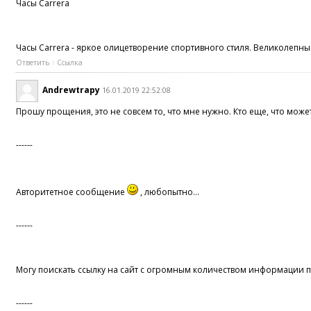
Часы Carrera
Часы Carrera - яркое олицетворение спортивного стиля. Великолепн
Ответить
Ссылка
Andrewtrapy
16.01.2019 22:52:08
Прошу прощения, это не совсем то, что мне нужно. Кто еще, что може
------
Авторитетное сообщение
, любопытно...
------
Могу поискать ссылку на сайт с огромным количеством информации 
------