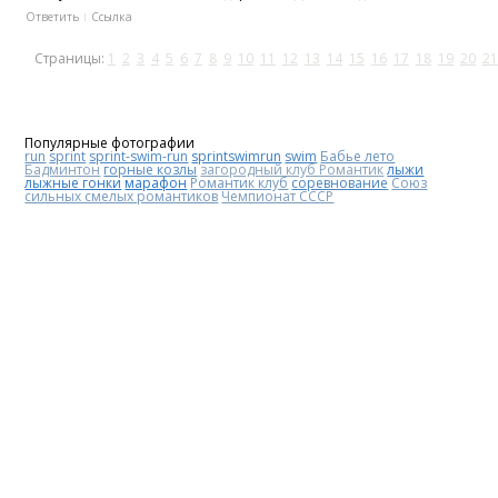
Ответить
Ссылка
Страницы:
1
2
3
4
5
6
7
8
9
10
11
12
13
14
15
16
17
18
19
20
21
Популярные фотографии
run
sprint
sprint-swim-run
sprintswimrun
swim
Бабье лето
Бадминтон
горные козлы
загородный клуб Романтик
лыжи
лыжные гонки
марафон
Романтик клуб
соревнование
Союз
сильных смелых романтиков
Чемпионат СССР