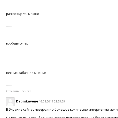
раз позыреть можно
------
вообще супер
------
Весьма забавное мнение
------
Ответить
Ссылка
Dabnikavene
16.01.2019 22:59:39
В Украине сейчас невероятно большое количество интернет-магазинов
На tvmusic.in.ua есть большой ассортимент товаров. Вы без сложност