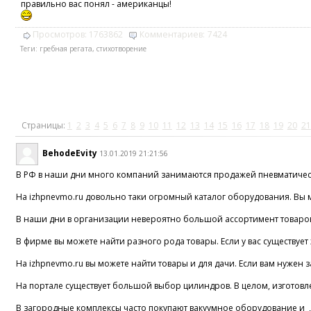
правильно вас понял - американцы!
Просмотров:
1763862
Комментариев:
7424
Теги:
гребная регата
,
стихотворение
Страницы:
1
2
3
4
5
6
7
8
9
10
11
12
13
14
15
16
17
18
19
20
21
BehodeEvity
13.01.2019 21:21:56
В РФ в наши дни много компаний занимаются продажей пневматическ
На izhpnevmo.ru довольно таки огромный каталог оборудования. Вы 
В наши дни в организации невероятно большой ассортимент товаров.
В фирме вы можете найти разного рода товары. Если у вас существует
На izhpnevmo.ru вы можете найти товары и для дачи. Если вам нужен 
На портале существует большой выбор цилиндров. В целом, изготовл
В загородные комплексы часто покупают вакуумное оборудование и , 