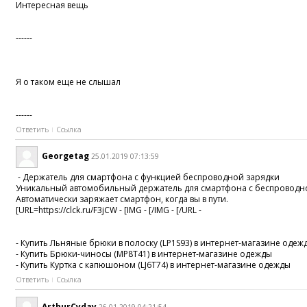
Интересная вещь
------
Я о таком еще не слышал
------
Ответить
Ссылка
Georgetag
25.01.2019 07:13:59
- Держатель для смартфона с функцией беспроводной зарядки
Уникальный автомобильный держатель для смартфона с беспроводной
Автоматически заряжает смартфон, когда вы в пути.
[URL=https://clck.ru/F3jCW - [IMG - [/IMG - [/URL -
- Купить Льняные брюки в полоску (LP1S93) в интернет-магазине одеж
- Купить Брюки-чиносы (MP8T41) в интернет-магазине одежды
- Купить Куртка с капюшоном (LJ6T74) в интернет-магазине одежды
Ответить
Ссылка
ArthurCyday
26.01.2019 04:21:54