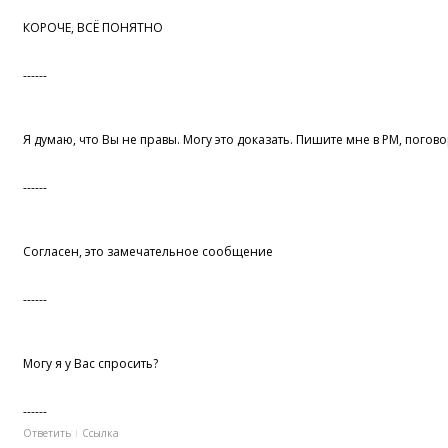
КОРОЧЕ, ВСЁ ПОНЯТНО
------
Я думаю, что Вы не правы. Могу это доказать. Пишите мне в PM, погов
------
Согласен, это замечательное сообщение
------
Могу я у Вас спросить?
------
Ответить
Ссылка