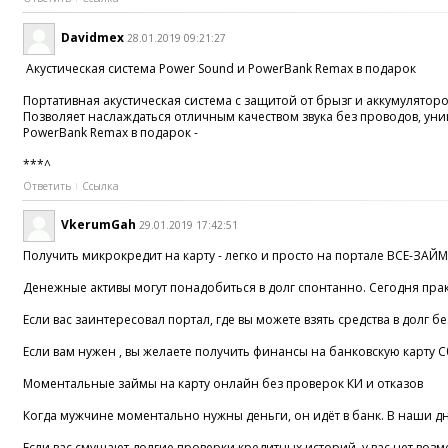
Davidmex
28.01.2019 09:21:27
Акустическая система Power Sound и PowerBank Remax в подарок
Портативная акустическая система с защитой от брызг и аккумулято
Позволяет наслаждаться отличным качеством звука без проводов, ун
PowerBank Remax в подарок -
***^
Ответить
Ссылка
VkerumGah
29.01.2019 17:42:51
Получить микрокредит на карту - легко и просто на портале ВСЕ-ЗАЙ
Денежные активы могут понадобиться в долг спонтанно. Сегодня практ
Если вас заинтересовал портал, где вы можете взять средства в долг
Если вам нужен , вы желаете получить финансы на банковскую карту С
Моментальные займы на карту онлайн без проверок КИ и отказов
Когда мужчине моментально нужны деньги, он идёт в банк. В наши дни 
Если вас смущают долгие проверки кредитных историй, у вас нет во