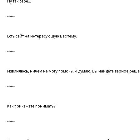
Ну так себе...
------
Есть сайт на интересующую Вас тему.
------
Извиняюсь, ничем не могу помочь. Я думаю, Вы найдёте верное реше
------
Как прикажете понимать?
------