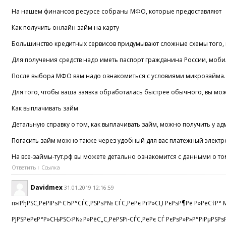
На нашем финансов ресурсе собраны МФО, которые предоставляют - ва
Как получить онлайн займ на карту
Большинство кредитных сервисов придумывают сложные схемы того, к
Для получения средств надо иметь паспорт гражданина России, мобил
После выбора МФО вам надо ознакомиться с условиями микрозайма. Вс
Для того, чтобы ваша заявка обработалась быстрее обычного, вы може
Как выплачивать займ
Детальную справку о том, как выплачивать займ, можно получить у а
Погасить займ можно также через удобный для вас платежный электр
На все-займы-тут.рф вы можете детально ознакомится с данными о т
Ответить
Ссылка
Davidmex
31.01.2019 12:16:59
п»їРђРЅС‚РёРІРѕР·СЂР°СЃС‚РЅРѕР№ СЃС‚РёРє РґР»СЏ РєРѕР¶Рё Р»РёС†Р° Maxcl
РЈРЅРёРєР°Р»СЊРЅС‹Р№ Р»РёС„С‚РёРЅРі-СЃС‚РёРє СЃ РєРѕР»Р»Р°РіРµРЅРѕРј