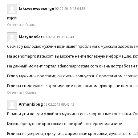
laksweewsexergo
02.02.2019 18:04:56
nxjcdi
Ответить
Ссылка
MaryndoSar
03.02.2019 06:42:48
Сейчас у молодых мужчин возникают проблемы с мужским здоровьем.
На adenomaprostate.com вы можете найти полезную информацию, кото
На данный момент портал adenomaprostate.com очень востребован так
Если у мужчины простатит, он очень волнуется. С простатитом сложн
Если вы столкнулись с хроническим простатитом, доктора не помогаю
Ответить
Ссылка
Armankibug
03.02.2019 08:46:43
В наши дни по сути у любого мужчины есть спортивные кроссовки. Они
Купить брендовые кроссовки со скидкой в интернет магазине
Если вы не уверены, где купить фирменные кроссовки, лучше всего за