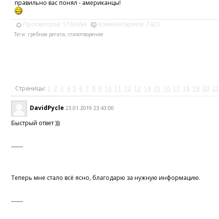
правильно вас понял - американцы!
Просмотров:
1763494
Комментариев:
7423
Теги:
гребная регата
,
стихотворение
Страницы:
1
2
3
4
5
6
7
8
9
10
11
12
13
14
15
16
17
18
19
20
21
DavidPycle
23.01.2019 23:43:00
Быстрый ответ )))
------
Теперь мне стало всё ясно, благодарю за нужную информацию.
------