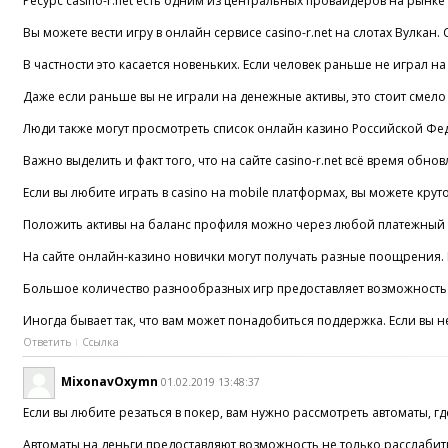
Ресурс casino-r.net есть одним из центральных провайдеров на рынке
Вы можете вести игру в онлайн сервисе casino-r.net на слотах Вулкан. 
В частности это касается новеньких. Если человек раньше не играл на
Даже если раньше вы не играли на денежные активы, это стоит смело
Люди также могут просмотреть список онлайн казино Российской Федер
Важно выделить и факт того, что на сайте casino-r.net всё время обн
Если вы любите играть в casino на mobile платформах, вы можете круто 
Положить активы на баланс профиля можно через любой платежный се
На сайте онлайн-казино новички могут получать разные поощрения. Б
Большое количество разнообразных игр предоставляет возможность по
Иногда бывает так, что вам может понадобиться поддержка. Если вы 
Ответить
Ссылка
MixonavOxymn
01.02.2019 13:48:37
Если вы любите резаться в покер, вам нужно рассмотреть автоматы, г
Автоматы на деньги предоставляют возможность не только расслабитьс