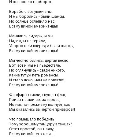
И все пошло наоборот.
Борьбою все увлечены,
И мы боролись - были шансы,
Но солнце ослепило нас,
Всему виной американцы!
Менялись лидеры, и мы
Надежды не теряли,
Упорно шли вперед и были шансы,
Всему виной американцы!
Мы честно бились, дергая весло,
Вот, вот и мы на пьедестале,
Но оглянулись - сзади никого,
Какие тут уж петь романсы...
И стало ясно: нам не повесло!
Всему виной американцы!
Фанфары стихли, спущен флаг,
Призы нашли своих героев,
Но нас по-прежнему волнует, как
Мы оказались за чертой призеров?!
Что помешало победить
Тому хорошему танцору в танцах?
Ответ простой, он наяву,
Всему виной - его же я....