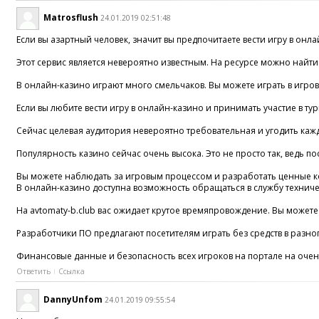
Matrosflush
24.01.2019 02:51:48
Если вы азартный человек, значит вы предпочитаете вести игру в онла
Этот сервис является невероятно известным. На ресурсе можно найти да
В онлайн-казино играют много смельчаков. Вы можете играть в игровы
Если вы любите вести игру в онлайн-казино и принимать участие в ту
Сейчас целевая аудитория невероятно требовательная и угодить каждо
Популярность казино сейчас очень высока. Это не просто так, ведь п
Вы можете наблюдать за игровым процессом и разработать ценные к
В онлайн-казино доступна возможность обращаться в службу техниче
На avtomaty-b.club вас ожидает крутое времяпровождение. Вы можете 
Разработчики ПО предлагают посетителям играть без средств в разног
Финансовые данные и безопасность всех игроков на портале на очень 
Ответить
Ссылка
DannyUnfom
24.01.2019 09:55:54