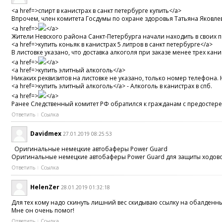
<a href=>спирт в канистрах в санкт петербурге купить</a>
Впрочем, член комитета Госдумы по охране здоровья Татьяна Яковлева
<a href=>
</a>
Жители Невского района Санкт-Петербурга начали находить в своих по
<a href=>купить коньяк в канистрах 5 литров в санкт петербурге</a>
В листовке указано, что доставка алкоголя при заказе менее трех кан
<a href=>
</a>
<a href=>купить элитный алкоголь</a>
Никаких реквизитов на листовке не указано, только номер телефона.
<a href=>купить элитный алкоголь</a> - Алкоголь в канистрах в спб.
<a href=>
</a>
Ранее Следственный комитет РФ обратился к гражданам с предостере
Ответить
Ссылка
Davidmex
27.01.2019 08:25:53
Оригинальные немецкие автобаферы Power Guard
Оригинальные немецкие автобаферы Power Guard для защиты ходовой
Ответить
Ссылка
HelenZer
28.01.2019 01:32:18
Для тех кому надо скинуть лишний вес скидываю ссылку на обалденн
Мне он очень помог!
Ответить
Ссылка