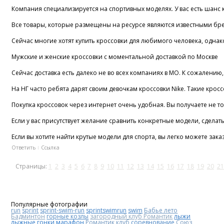
Компания специализируется на спортивных моделях. У вас есть шанс к
Все товары, которые размещены на ресурсе являются известными бренд
Сейчас многие хотят купить кроссовки для любимого человека, однак
Мужские и женские кроссовки с моментальной доставкой по Москве
Сейчас доставка есть далеко не во всех компаниях в МО. К сожалению,
На НГ часто ребята дарят своим девочкам кроссовки Nike. Такие крос
Покупка кроссовок через интернет очень удобная. Вы получаете не то
Если у вас присутствует желание сравнить конкретные модели, сделать
Если вы хотите найти крутые модели для спорта, вы легко можете зак
Ответить
Ссылка
Страницы:
1
2
3
4
5
6
7
8
9
10
11
12
13
14
15
16
17
18
19
20
21
Популярные фотографии
run
sprint
sprint-swim-run
sprintswimrun
swim
Бабье лето
Бадминтон
горные козлы
загородный клуб Романтик
лыжи
лыжные гонки
марафон
Романтик клуб
соревнование
Союз