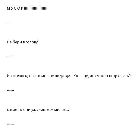
М У С О Р !!!!!!!!!!!!!!!!!!!!!!!!!
------
Не бери в голову!
------
Извиняюсь, но это мне не подходит. Кто еще, что может подсказать?
------
какие-то они уж слишком милые...
------