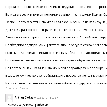
Портал casino-r.net считается одним из ведущих провайдеров на рынк
Вы можете вести игру в online портале casino-r.net на слотах Вулкан. 
Особенно это касается новичков. Если парень раньше не вел игру на 
Даже если раньше вы не играли на деньги, это стоит смело сделать н
Люди также могут просмотреть список online casino Российской Федера
Необходимо подчеркнуть и факт того, что на ресурсе casino-r.net по
Если вы предпочитаете играть в casino на мобильных платформах, вы м
Положить активы на счет аккаунта можно через любую платежную сис
На портале онлайн-казино новички могут получать разные поощрения.
Большое количество разнообразных игр предоставляет шанс участника
Иногда бывает так, что вам может понадобиться поддержка. Если вы н
Ответить
Ссылка
ArthurCyday
01.02.2019 14:00:37
- выкройка детской футболки