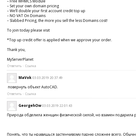
– Free WHMCS Module
– Set your own domain pricing
– We’ll double your first account credit top up
– NO VAT On Domains
– Slabbed Pricing, the more you sell the less Domains cost!
To join today please visit
*Top up credit offer is applied when we approve your order.
Thank you,
MyServerPlanet
Ответить
Ссылка
MaVok
03.03.2019 20:37:49
повернуть объект AutoCAD.
Ответить
Ссылка
GeorgehOw
03.03.2019 22:01:43
Природа обделила женщин физической силой, но взамен подарила раз
Понять, что ты нравишься застенчивому парню сложнее всего. Обычны