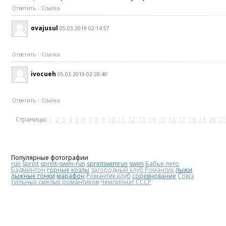
Ответить
Ссылка
ovajusul
05.03.2019 02:14:57
Ответить
Ссылка
ivocueh
05.03.2019 02:28:40
Ответить
Ссылка
Страницы:
1
2
3
4
5
6
7
8
9
10
11
12
13
14
15
16
17
18
19
20
21
Популярные фотографии
run
sprint
sprint-swim-run
sprintswimrun
swim
Бабье лето
Бадминтон
горные козлы
загородный клуб Романтик
лыжи
лыжные гонки
марафон
Романтик клуб
соревнование
Союз
сильных смелых романтиков
Чемпионат СССР