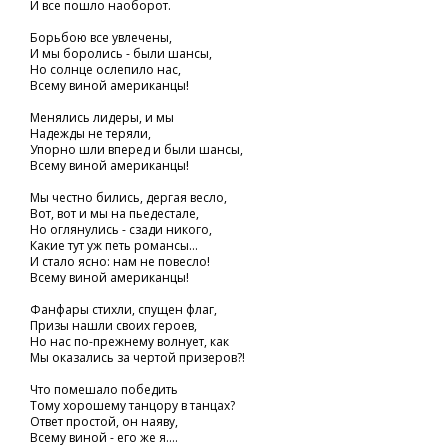
И все пошло наоборот.
Борьбою все увлечены,
И мы боролись - были шансы,
Но солнце ослепило нас,
Всему виной американцы!
Менялись лидеры, и мы
Надежды не теряли,
Упорно шли вперед и были шансы,
Всему виной американцы!
Мы честно бились, дергая весло,
Вот, вот и мы на пьедестале,
Но оглянулись - сзади никого,
Какие тут уж петь романсы...
И стало ясно: нам не повесло!
Всему виной американцы!
Фанфары стихли, спущен флаг,
Призы нашли своих героев,
Но нас по-прежнему волнует, как
Мы оказались за чертой призеров?!
Что помешало победить
Тому хорошему танцору в танцах?
Ответ простой, он наяву,
Всему виной - его же я....