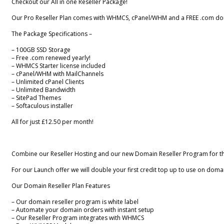
Checkout our All in one Reseller Package!
Our Pro Reseller Plan comes with WHMCS, cPanel/WHM and a FREE .com do
The Package Specifications –
– 100GB SSD Storage
– Free .com renewed yearly!
– WHMCS Starter license included
– cPanel/WHM with MailChannels
– Unlimited cPanel Clients
– Unlimited Bandwidth
– SitePad Themes
– Softaculous installer
All for just £12.50 per month!
Combine our Reseller Hosting and our new Domain Reseller Program for 
For our Launch offer we will double your first credit top up to use on doma
Our Domain Reseller Plan Features
– Our domain reseller program is white label
– Automate your domain orders with instant setup
– Our Reseller Program integrates with WHMCS