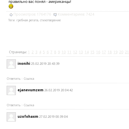
правильно вас понял - американцы!
Просмотров:
1764176
Комментариев:
7424
Теги:
гребная регата
,
стихотворение
Страницы:
1
2
3
4
5
6
7
8
9
10
11
12
13
14
15
16
17
18
19
20
21
inonihi
25.02.2019 20:43:39
Ответить
Ссылка
ejanevumzem
26.02.2019 20:04:42
Ответить
Ссылка
uzofohaxm
27.02.2019 00:39:04