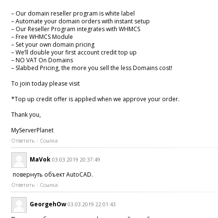
– Our domain reseller program is white label
– Automate your domain orders with instant setup
– Our Reseller Program integrates with WHMCS
– Free WHMCS Module
– Set your own domain pricing
– We’ll double your first account credit top up
– NO VAT On Domains
– Slabbed Pricing, the more you sell the less Domains cost!
To join today please visit
*Top up credit offer is applied when we approve your order.
Thank you,
MyServerPlanet
Ответить
Ссылка
MaVok
03.03.2019 20:37:49
повернуть объект AutoCAD.
Ответить
Ссылка
GeorgehOw
03.03.2019 22:01:43