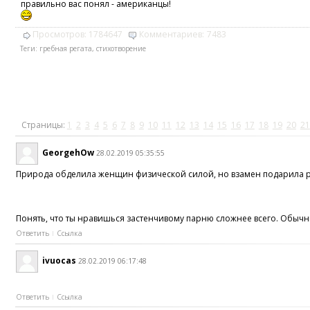
правильно вас понял - американцы!
Просмотров:
1784647
Комментариев:
7483
Теги:
гребная регата
,
стихотворение
Страницы:
1
2
3
4
5
6
7
8
9
10
11
12
13
14
15
16
17
18
19
20
21
GeorgehOw
28.02.2019 05:35:55
Природа обделила женщин физической силой, но взамен подарила раз
Понять, что ты нравишься застенчивому парню сложнее всего. Обычны
Ответить
Ссылка
ivuocas
28.02.2019 06:17:48
Ответить
Ссылка