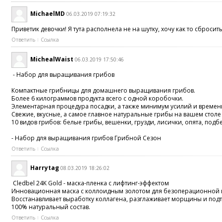
MichaelMD
06.03.2019 07:19:32
Приветик девочки! Я тута располнела не на шутку, хочу как то сбросит
Ответить
Ссылка
MichealWaist
06.03.2019 17:50:46
- Набор для выращивания грибов
Компактные грибницы для домашнего выращивания грибов.
Более 6 килограммов продукта всего с одной коробочки.
Элементарная процедура посадки, а также минимум усилий и времени
Свежие, вкусные, а самое главное натуральные грибы на вашем столе 
10 видов грибов: белые грибы, вешенки, грузди, лисички, опята, п
- Набор для выращивания грибов Грибной Сезон
Ответить
Ссылка
Harrytag
08.03.2019 18:26:02
Cledbel 24K Gold - маска-пленка с лифтинг-эффектом
Инновационная маска с коллоидным золотом для безоперационной 
Восстанавливает выработку коллагена, разглаживает морщины и подтя
100% натуральный состав.
Ответить
Ссылка