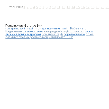
Страницы:
1
2
3
4
5
6
7
8
9
10
11
12
13
14
15
16
17
18
19
20
21
Популярные фотографии
run
sprint
sprint-swim-run
sprintswimrun
swim
Бабье лето
Бадминтон
горные козлы
загородный клуб Романтик
лыжи
лыжные гонки
марафон
Романтик клуб
соревнование
Союз
сильных смелых романтиков
Чемпионат СССР