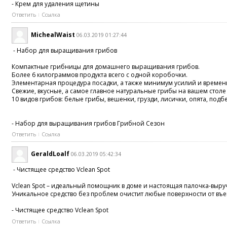
- Крем для удаления щетины
Ответить
Ссылка
MichealWaist
06.03.2019 01:27:44
- Набор для выращивания грибов
Компактные грибницы для домашнего выращивания грибов.
Более 6 килограммов продукта всего с одной коробочки.
Элементарная процедура посадки, а также минимум усилий и времени
Свежие, вкусные, а самое главное натуральные грибы на вашем столе 
10 видов грибов: белые грибы, вешенки, грузди, лисички, опята, п
- Набор для выращивания грибов Грибной Сезон
Ответить
Ссылка
GeraldLoalf
06.03.2019 05:42:34
- Чистящее средство Vclean Spot
Vclean Spot – идеальный помощник в доме и настоящая палочка-выру
Уникальное средство без проблем очистит любые поверхности от въе
- Чистящее средство Vclean Spot
Ответить
Ссылка