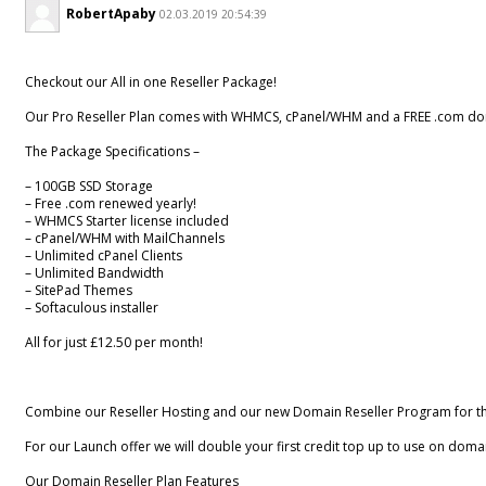
RobertApaby
02.03.2019 20:54:39
Checkout our All in one Reseller Package!
Our Pro Reseller Plan comes with WHMCS, cPanel/WHM and a FREE .com do
The Package Specifications –
– 100GB SSD Storage
– Free .com renewed yearly!
– WHMCS Starter license included
– cPanel/WHM with MailChannels
– Unlimited cPanel Clients
– Unlimited Bandwidth
– SitePad Themes
– Softaculous installer
All for just £12.50 per month!
Combine our Reseller Hosting and our new Domain Reseller Program for 
For our Launch offer we will double your first credit top up to use on doma
Our Domain Reseller Plan Features