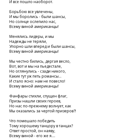
И все пошло наоборот.
Борьбою все увлечены,
И мы боролись - были шансы,
Но солнце ослепило нас,
Всему виной американцы!
Менялись лидеры, и мы
Надежды не теряли,
Упорно шли вперед и были шансы,
Всему виной американцы!
Мы честно бились, дергая весло,
Вот, вот и мы на пьедестале,
Но оглянулись - сзади никого,
Какие тут уж петь романсы...
И стало ясно: нам не повесло!
Всему виной американцы!
Фанфары стихли, спущен флаг,
Призы нашли своих героев,
Но нас по-прежнему волнует, как
Мы оказались за чертой призеров?!
Что помешало победить
Тому хорошему танцору в танцах?
Ответ простой, он наяву,
Всему виной - его же я....