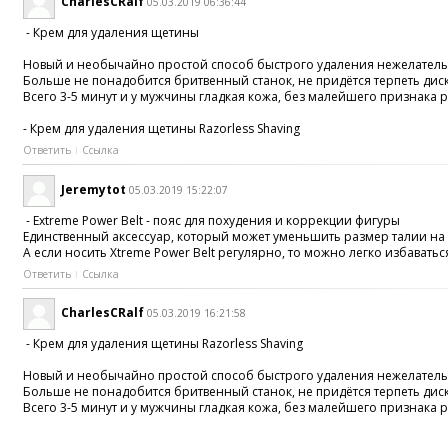
CharlesCRalf
05.03.2019 06:36:44
- Крем для удаления щетины
Новый и необычайно простой способ быстрого удаления нежелательн
Больше не понадобится бритвенный станок, не придётся терпеть дис
Всего 3-5 минут и у мужчины гладкая кожа, без малейшего признака 
- Крем для удаления щетины Razorless Shaving
Ответить
Ссылка
Jeremytot
05.03.2019 15:22:07
- Extreme Power Belt - пояс для похудения и коррекции фигуры
Единственный аксессуар, который может уменьшить размер талии на д
А если носить Xtreme Power Belt регулярно, то можно легко избавать
Ответить
Ссылка
CharlesCRalf
05.03.2019 16:21:58
- Крем для удаления щетины Razorless Shaving
Новый и необычайно простой способ быстрого удаления нежелательн
Больше не понадобится бритвенный станок, не придётся терпеть дис
Всего 3-5 минут и у мужчины гладкая кожа, без малейшего признака 