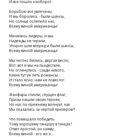
И все пошло наоборот.
Борьбою все увлечены,
И мы боролись - были шансы,
Но солнце ослепило нас,
Всему виной американцы!
Менялись лидеры, и мы
Надежды не теряли,
Упорно шли вперед и были шансы,
Всему виной американцы!
Мы честно бились, дергая весло,
Вот, вот и мы на пьедестале,
Но оглянулись - сзади никого,
Какие тут уж петь романсы...
И стало ясно: нам не повесло!
Всему виной американцы!
Фанфары стихли, спущен флаг,
Призы нашли своих героев,
Но нас по-прежнему волнует, как
Мы оказались за чертой призеров?!
Что помешало победить
Тому хорошему танцору в танцах?
Ответ простой, он наяву,
Всему виной - его же я....