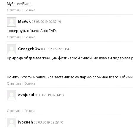
MyServerPlanet
Ответить
Ссылка
MaVok
03.03.2019 20:37:49
повернуть объект AutoCAD.
Ответить
Ссылка
GeorgehOw
03.03.2019 22:01:43
Природа обделила женщин физической силой, но взамен подарила раз
Понять, что ты нравишься застенчивому парню сложнее всего. Обычны
Ответить
Ссылка
ovajusul
05.03.2019 02:14:57
Ответить
Ссылка
ivocueh
05.03.2019 02:28:40