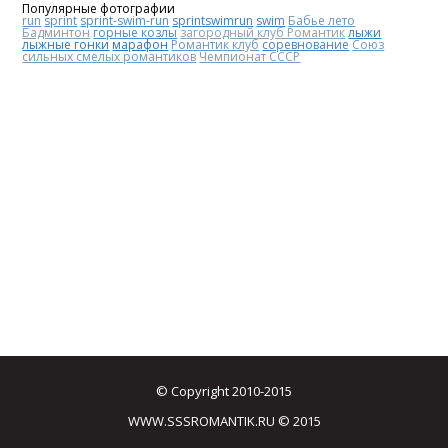
Популярные фотографии
run
sprint
sprint-swim-run
sprintswimrun
swim
Бабье лето
Бадминтон
горные козлы
загородный клуб Романтик
лыжи
лыжные гонки
марафон
Романтик клуб
соревнование
Союз
сильных смелых романтиков
Чемпионат СССР
© Copyright 2010-2015
WWW.SSSROMANTIK.RU © 2015