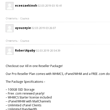
eceezaekinoh
02.03.2019 03:10:41
Ответить
Ссылка
uyouzeyie
02.03.2019 03:26:07
Ответить
Ссылка
RobertApaby
02.03.2019 20:54:39
Checkout our All in one Reseller Package!
Our Pro Reseller Plan comes with WHMCS, cPanel/WHM and a FREE .com do
The Package Specifications –
– 100GB SSD Storage
– Free .com renewed yearly!
– WHMCS Starter license included
– cPanel/WHM with MailChannels
– Unlimited cPanel Clients
– Unlimited Bandwidth