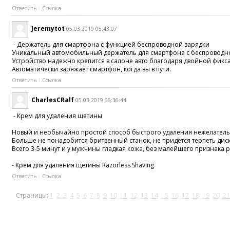
Ответить
Ссылка
Jeremytot
05.03.2019 05:43:07
- Держатель для смартфона с функцией беспроводной зарядки
Уникальный автомобильный держатель для смартфона с беспроводн
Устройство надежно крепится в салоне авто благодаря двойной фикс
Автоматически заряжает смартфон, когда вы в пути.
Ответить
Ссылка
CharlesCRalf
05.03.2019 06:36:44
- Крем для удаления щетины
Новый и необычайно простой способ быстрого удаления нежелательн
Больше не понадобится бритвенный станок, не придётся терпеть дис
Всего 3-5 минут и у мужчины гладкая кожа, без малейшего признака 
- Крем для удаления щетины Razorless Shaving
Ответить
Ссылка
Страницы:
1
2
3
4
5
6
7
8
9
10
11
12
13
14
15
16
17
18
19
20
21