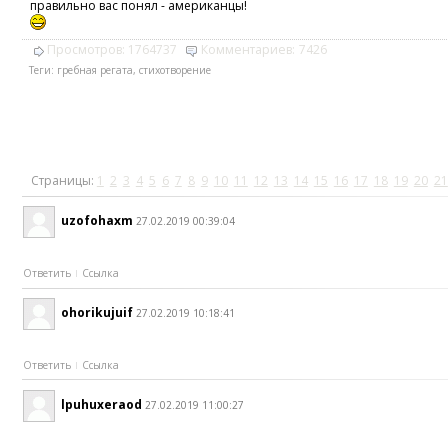
правильно вас понял - американцы!
Просмотров:
1764737
Комментариев:
7426
Теги:
гребная регата
,
стихотворение
Страницы:
1
2
3
4
5
6
7
8
9
10
11
12
13
14
15
16
17
18
19
20
21
uzofohaxm
27.02.2019 00:39:04
Ответить
Ссылка
ohorikujuif
27.02.2019 10:18:41
Ответить
Ссылка
lpuhuxeraod
27.02.2019 11:00:27