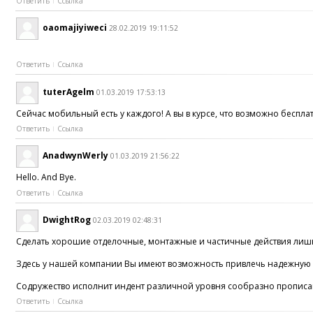
Ответить
Ссылка
oaomajiyiweci
28.02.2019 19:11:52
Ответить
Ссылка
tuterAgelm
01.03.2019 17:53:13
Сейчас мобильный есть у каждого! А вы в курсе, что возможно беспла
Ответить
Ссылка
AnadwynWerly
01.03.2019 21:56:22
Hello. And Bye.
Ответить
Ссылка
DwightRog
02.03.2019 02:48:31
Сделать хорошие отделочные, монтажные и частичные действия лишь
Здесь у нашей компании Вы имеют возможность привлечь надежную д
Содружество исполнит индент различной уровня сообразно прописан
Ответить
Ссылка