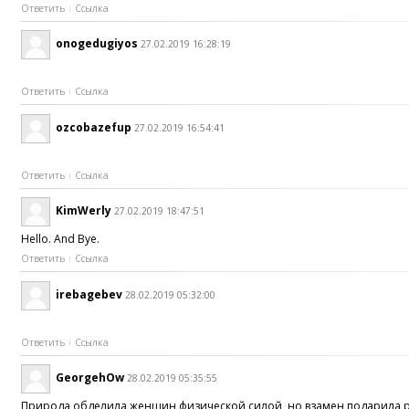
Ответить
Ссылка
onogedugiyos
27.02.2019 16:28:19
Ответить
Ссылка
ozcobazefup
27.02.2019 16:54:41
Ответить
Ссылка
KimWerly
27.02.2019 18:47:51
Hello. And Bye.
Ответить
Ссылка
irebagebev
28.02.2019 05:32:00
Ответить
Ссылка
GeorgehOw
28.02.2019 05:35:55
Природа обделила женщин физической силой, но взамен подарила раз