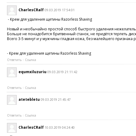
CharlesCRalf
09.03.2019 17:54:01
- Крем для удаления щетины Razorless Shaving
Новый и необычайно простой способ быстрого удаления нежелательн
Больше не понадобится бритвенный станок, не придётся терпеть дис
Всего 3-5 минут и у мужчины гладкая кожа, без малейшего признака 
- Крем для удаления щетины Razorless Shaving
Ответить
Ссылка
equmxiluzuriu
09.03.2019 21:11:42
Ответить
Ссылка
atetebletu
09.03.2019 21:45:47
Ответить
Ссылка
CharlesCRalf
10.03.2019 04:24:40