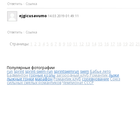
Ответить
Ссылка
ejgicusavumo
14.03.2019 01:49:11
Ответить
Ссылка
Страницы:
1
2
3
4
5
6
7
8
9
10
11
12
13
14
15
16
17
18
19
20
21
Популярные фотографии
run
sprint
sprint-swim-run
sprintswimrun
swim
Бабье лето
Бадминтон
горные козлы
загородный клуб Романтик
лыжи
лыжные гонки
марафон
Романтик клуб
соревнование
Союз
сильных смелых романтиков
Чемпионат СССР