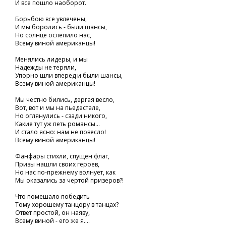
И все пошло наоборот.
Борьбою все увлечены,
И мы боролись - были шансы,
Но солнце ослепило нас,
Всему виной американцы!
Менялись лидеры, и мы
Надежды не теряли,
Упорно шли вперед и были шансы,
Всему виной американцы!
Мы честно бились, дергая весло,
Вот, вот и мы на пьедестале,
Но оглянулись - сзади никого,
Какие тут уж петь романсы...
И стало ясно: нам не повесло!
Всему виной американцы!
Фанфары стихли, спущен флаг,
Призы нашли своих героев,
Но нас по-прежнему волнует, как
Мы оказались за чертой призеров?!
Что помешало победить
Тому хорошему танцору в танцах?
Ответ простой, он наяву,
Всему виной - его же я....