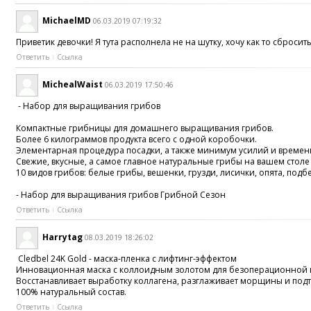
MichaelMD
06.03.2019 07:19:32
Приветик девочки! Я тута располнела не на шутку, хочу как то сбросит
Ответить
Ссылка
MichealWaist
06.03.2019 17:50:46
- Набор для выращивания грибов
Компактные грибницы для домашнего выращивания грибов.
Более 6 килограммов продукта всего с одной коробочки.
Элементарная процедура посадки, а также минимум усилий и времени
Свежие, вкусные, а самое главное натуральные грибы на вашем столе 
10 видов грибов: белые грибы, вешенки, грузди, лисички, опята, п
- Набор для выращивания грибов Грибной Сезон
Ответить
Ссылка
Harrytag
08.03.2019 18:26:02
Cledbel 24K Gold - маска-пленка с лифтинг-эффектом
Инновационная маска с коллоидным золотом для безоперационной 
Восстанавливает выработку коллагена, разглаживает морщины и подтя
100% натуральный состав.
Ответить
Ссылка