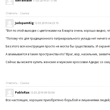
ideramaxe
11.03.2019 07:17:00
Ответить
Ссылка
JadopamKig
12.03.2019 04:23:15
"Вот по этой выходке с цветочками на 8 марта очень хорошо видно,
"Потому что для традиционного патриархального уклада нет ничего е
Без этого вся конструкция просто не могла бы существовать. И охраня
А вламывается в такие пространства кто? Враг, вор, насильник, захватч
Сейчас вы можете купить женские и мужские кроссовки Адидас со ски
Ответить
Ссылка
PabloRax
12.03.2019 09:55:04
Все настоящее, хорошее приобретено борьбой и лишениями людей, г