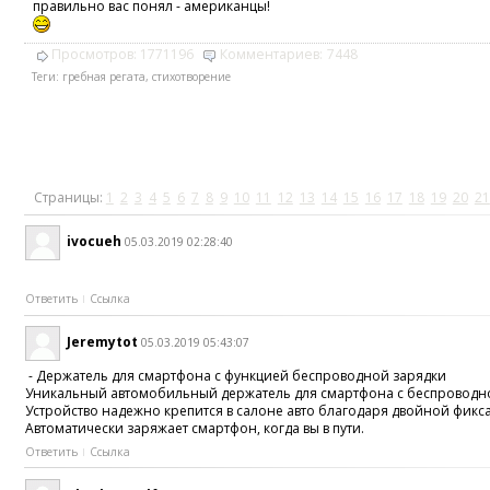
правильно вас понял - американцы!
Просмотров:
1771196
Комментариев:
7448
Теги:
гребная регата
,
стихотворение
Страницы:
1
2
3
4
5
6
7
8
9
10
11
12
13
14
15
16
17
18
19
20
21
ivocueh
05.03.2019 02:28:40
Ответить
Ссылка
Jeremytot
05.03.2019 05:43:07
- Держатель для смартфона с функцией беспроводной зарядки
Уникальный автомобильный держатель для смартфона с беспроводн
Устройство надежно крепится в салоне авто благодаря двойной фикс
Автоматически заряжает смартфон, когда вы в пути.
Ответить
Ссылка