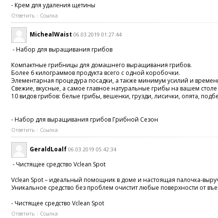
- Крем для удаления щетины
Ответить
Ссылка
MichealWaist
06.03.2019 01:27:44
- Набор для выращивания грибов
Компактные грибницы для домашнего выращивания грибов.
Более 6 килограммов продукта всего с одной коробочки.
Элементарная процедура посадки, а также минимум усилий и времени
Свежие, вкусные, а самое главное натуральные грибы на вашем столе 
10 видов грибов: белые грибы, вешенки, грузди, лисички, опята, п
- Набор для выращивания грибов Грибной Сезон
Ответить
Ссылка
GeraldLoalf
06.03.2019 05:42:34
- Чистящее средство Vclean Spot
Vclean Spot – идеальный помощник в доме и настоящая палочка-выру
Уникальное средство без проблем очистит любые поверхности от въе
- Чистящее средство Vclean Spot
Ответить
Ссылка