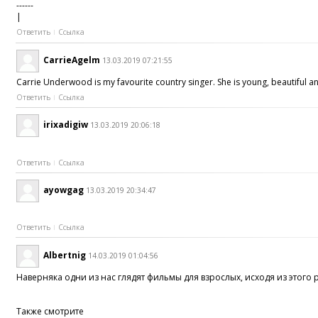
------
|
Ответить
Ссылка
CarrieAgelm
13.03.2019 07:21:55
Carrie Underwood is my favourite country singer. She is young, beautiful and
Ответить
Ссылка
irixadigiw
13.03.2019 20:06:18
Ответить
Ссылка
ayowgag
13.03.2019 20:34:47
Ответить
Ссылка
Albertnig
14.03.2019 01:04:56
Наверняка одни из нас глядят фильмы для взрослых, исходя из этого
Также смотрите