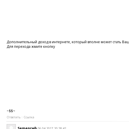
Дополнительный доход в интернете, который вполне может стать В
Для перехода жмите кнопку
~$$~
Ответить
Ссылка
Semenrwh
06.04.2017 20:28:42