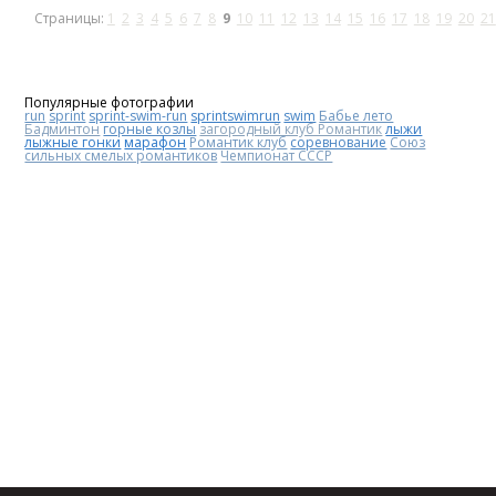
Страницы:
1
2
3
4
5
6
7
8
9
10
11
12
13
14
15
16
17
18
19
20
21
Популярные фотографии
run
sprint
sprint-swim-run
sprintswimrun
swim
Бабье лето
Бадминтон
горные козлы
загородный клуб Романтик
лыжи
лыжные гонки
марафон
Романтик клуб
соревнование
Союз
сильных смелых романтиков
Чемпионат СССР