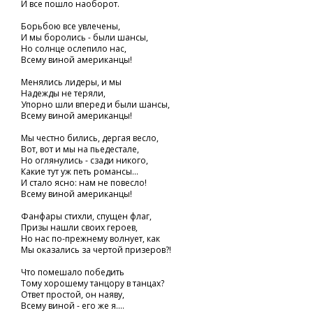
И все пошло наоборот.
Борьбою все увлечены,
И мы боролись - были шансы,
Но солнце ослепило нас,
Всему виной американцы!
Менялись лидеры, и мы
Надежды не теряли,
Упорно шли вперед и были шансы,
Всему виной американцы!
Мы честно бились, дергая весло,
Вот, вот и мы на пьедестале,
Но оглянулись - сзади никого,
Какие тут уж петь романсы...
И стало ясно: нам не повесло!
Всему виной американцы!
Фанфары стихли, спущен флаг,
Призы нашли своих героев,
Но нас по-прежнему волнует, как
Мы оказались за чертой призеров?!
Что помешало победить
Тому хорошему танцору в танцах?
Ответ простой, он наяву,
Всему виной - его же я....