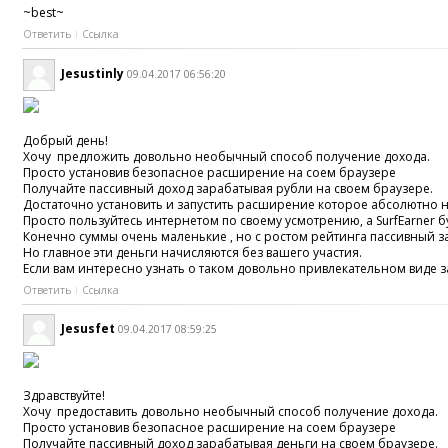
~best~
Ответить
Ссылка
Jesustinly
09.04.2017 06:56:20
Добрый день!
Хочу предложить довольно необычный способ получение дохода.
Просто установив безопасное расширение на соем браузере
Получайте пассивный доход зарабатывая рубли на своем браузере.
Достаточно установить и запустить расширение которое абсолютно н
Просто пользуйтесь интернетом по своему усмотрению, а SurfEarner б
Конечно суммы очень маленькие , но с ростом рейтинга пассивный з
Но главное эти деньги начисляются без вашего участия.
Если вам интересно узнать о таком довольно привлекательном виде 
Ответить
Ссылка
Jesusfet
09.04.2017 08:59:25
Здравствуйте!
Хочу предоставить довольно необычный способ получение дохода.
Просто установив безопасное расширение на соем браузере
Получайте пассивный доход зарабатывая деньги на своем браузере.