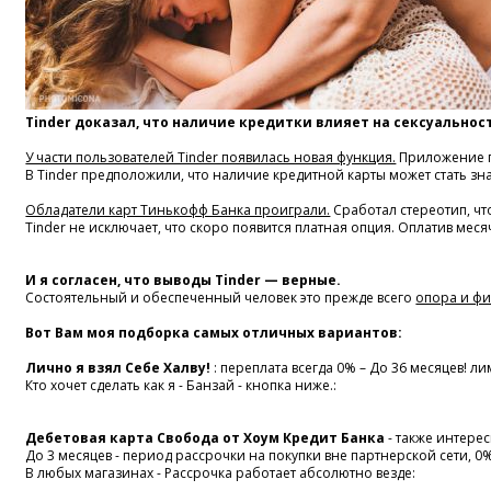
Tinder доказал, что наличие кредитки влияет на сексуальнос
У части пользователей Tinder появилась новая функция.
Приложение пр
В Tinder предположили, что наличие кредитной карты может стать зна
Обладатели карт Тинькофф Банка проиграли.
Сработал стереотип, чт
Tinder не исключает, что скоро появится платная опция. Оплатив мес
И я согласен, что выводы Tinder — верные.
Состоятельный и обеспеченный человек это прежде всего
опора и ф
Вот Вам моя подборка самых отличных вариантов:
Лично я взял Себе Халву!
: переплата всегда 0% – До 36 месяцев! ли
Кто хочет сделать как я - Банзай - кнопка ниже.:
Дебетовая карта Свобода от Хоум Кредит Банка
- также интере
До 3 месяцев - период рассрочки на покупки вне партнерской сети, 0%
В любых магазинах - Рассрочка работает абсолютно везде: