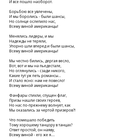
И все пошло наоборот.
Борьбою все увлечены,
И мы боролись - были шансы,
Но солнце ослепило нас,
Всему виной американцы!
Менялись лидеры, и мы
Надежды не теряли,
Упорно шли вперед и были шансы,
Всему виной американцы!
Мы честно бились, дергая весло,
Вот, вот и мы на пьедестале,
Но оглянулись - сзади никого,
Какие тут уж петь романсы...
И стало ясно: нам не повесло!
Всему виной американцы!
Фанфары стихли, спущен флаг,
Призы нашли своих героев,
Но нас по-прежнему волнует, как
Мы оказались за чертой призеров?!
Что помешало победить
Тому хорошему танцору в танцах?
Ответ простой, он наяву,
Всему виной - его же я....