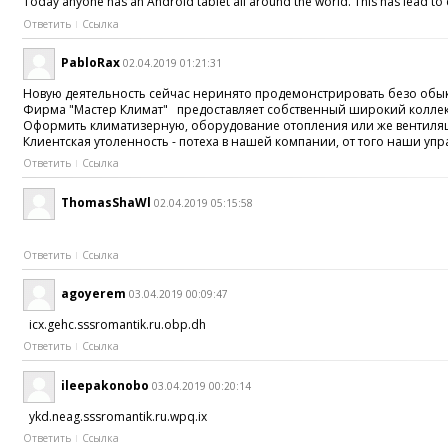
Today anyone has an Android tablet all around the world. This has lead to
Ответить
Ссылка
PabloRax
02.04.2019 01:21:31
Новую деятельность сейчас неринято продемонстрировать безо обык
Фирма "Мастер Климат" предоставляет собственный широкий коллекц
Оформить климатизерную, оборудование отопления или же вентиляци
Клиентская утоленность - потеха в нашей компании, от того наши уп
Ответить
Ссылка
ThomasShaWl
02.04.2019 05:15:58
Ответить
Ссылка
agoyerem
03.04.2019 00:09:47
icx.gehc.sssromantik.ru.obp.dh
Ответить
Ссылка
ileepakonobo
03.04.2019 00:20:14
ykd.neag.sssromantik.ru.wpq.ix
Ответить
Ссылка