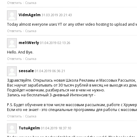
Ответить
Ссылка
VidmAgelm
31.03.2019 20:21:43
Today almost everyone uses YT or any other video hosting to upload and wa
Ответить
Ссылка
meltWerly
01.04.2019 02:13:26
Hello. And Bye.
Ответить
Ссылка
seosale
01.04.2019 06:36:21
Здравствуйте. Открылась новая Школа Рекламы и Массовых Рассылок,
Вас научат зарабатывать от 30 тысяч рублей в месяц не выходя из дом
Подойдет новичкам, разбираться ни в чем не нужно.
Запись на бесплатный 3-дневный Интенсив тут -
P.S. Будет обучение в том числе массовым рассылкам, работе с Хруме
Если кто не знает - это специальные программы для работы с массо
Ответить
Ссылка
TutuAgelm
01.04.2019 18:37:10