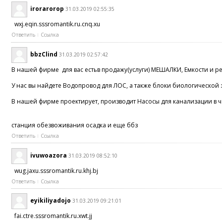
irorarorop
31.03.2019 02:55:35
wxj.eqin.sssromantik.ru.cnq.xu
Ответить
Ссылка
bbzClind
31.03.2019 02:57:42
В нашей фирме для вас естьв продажу(услуги) МЕШАЛКИ, Емкости 
У нас вы найдете Водопровод для ЛОС, а также блоки биологической
В нашей фирме проектирует, производит Насосы для канализации в ч
станция обезвоживания осадка и еще ббз
Ответить
Ссылка
ivuwoazora
31.03.2019 08:52:10
wug.jaxu.sssromantik.ru.khj.bj
Ответить
Ссылка
eyikiliyadojo
31.03.2019 09:21:01
fai.ctre.sssromantik.ru.xwt.jj