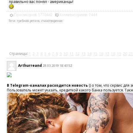
правильно вас понял - американцы!
Просмотров:
1770442
Комментариев:
7444
Теги:
гребная регата
,
стихотворение
Страницы:
1
2
3
4
5
6
7
8
9
10
11
12
13
14
15
16
17
18
19
20
21
Arthurreand
28.03.2019 18:43:52
В Telegram-каналах расходится новость
() о том, что сервис для
Пользователь может указать, кредиткой какого банка пользуется. Та