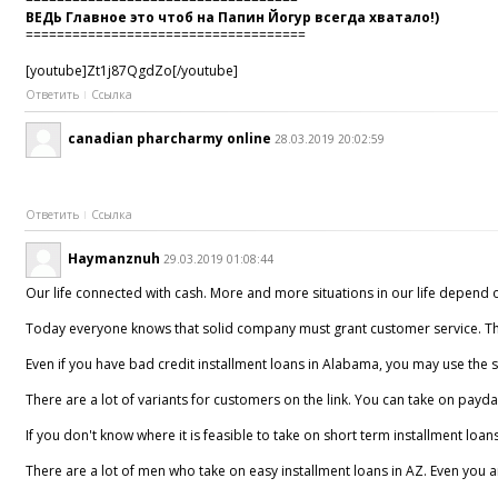
ВЕДЬ Главное это чтоб на Папин Йогур всегда хватало!)
====================================
[youtube]Zt1j87QgdZo[/youtube]
Ответить
Ссылка
canadian pharcharmy online
28.03.2019 20:02:59
Ответить
Ссылка
Haymanznuh
29.03.2019 01:08:44
Our life connected with cash. More and more situations in our life depend o
Today everyone knows that solid company must grant customer service. This
Even if you have bad credit installment loans in Alabama, you may use the se
There are a lot of variants for customers on the link. You can take on payday
If you don't know where it is feasible to take on short term installment loan
There are a lot of men who take on easy installment loans in AZ. Even you ar