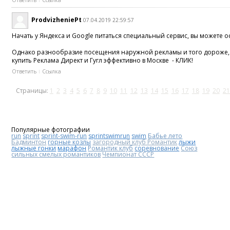
ProdvizheniePt
07.04.2019 22:59:57
Начать у Яндекса и Google питаться специальный сервис, вы можете 
Однако разнообразие посещения наружной рекламы и того дороже, но 
купить Реклама Директ и Гугл эффективно в Москве - КЛИК!
Ответить
Ссылка
Страницы:
1
2
3
4
5
6
7
8
9
10
11
12
13
14
15
16
17
18
19
20
21
Популярные фотографии
run
sprint
sprint-swim-run
sprintswimrun
swim
Бабье лето
Бадминтон
горные козлы
загородный клуб Романтик
лыжи
лыжные гонки
марафон
Романтик клуб
соревнование
Союз
сильных смелых романтиков
Чемпионат СССР