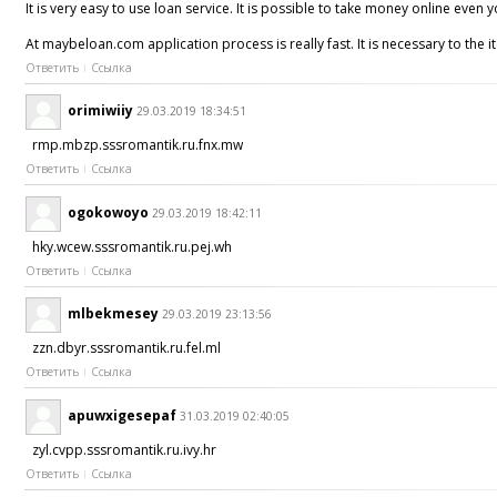
It is very easy to use loan service. It is possible to take money online even 
At maybeloan.com application process is really fast. It is necessary to the i
Ответить
Ссылка
orimiwiiy
29.03.2019 18:34:51
rmp.mbzp.sssromantik.ru.fnx.mw
Ответить
Ссылка
ogokowoyo
29.03.2019 18:42:11
hky.wcew.sssromantik.ru.pej.wh
Ответить
Ссылка
mlbekmesey
29.03.2019 23:13:56
zzn.dbyr.sssromantik.ru.fel.ml
Ответить
Ссылка
apuwxigesepaf
31.03.2019 02:40:05
zyl.cvpp.sssromantik.ru.ivy.hr
Ответить
Ссылка