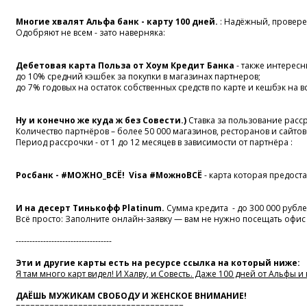
Многие хвалят Альфа банк - карту 100 дней.
: Надёжный, провере
Одобряют не всем - зато наверняка:
Дебетовая карта Польза от Хоум Кредит Банка
- также интересн
до 10% средний кэшбек за покупки в магазинах партнеров;
до 7% годовых на остаток собственных средств по карте и кешбэк на в
Ну и конечно же куда ж без Совести.)
Ставка за пользование расс
Количество партнёров – более 50 000 магазинов, ресторанов и сайто
Период рассрочки - от 1 до 12 месяцев в зависимости от партнёра :
Росбанк -
#МОЖНО_ВСЁ!
Visa
#МожноВСЁ
- карта которая предост
И на десерт Тинькофф Platinum.
Сумма кредита - до 300 000 рубл
Всё просто: Заполните онлайн-заявку — вам не нужно посещать офиc 
-----------------------------------
Эти и другие карты есть на ресурсе ссылка на который ниже:
Я там много карт видел! И Халву, и Совесть. Даже 100 дней от Альфы 
ДАЁШЬ МУЖИКАМ СВОБОДУ И ЖЕНСКОЕ ВНИМАНИЕ!
===================================